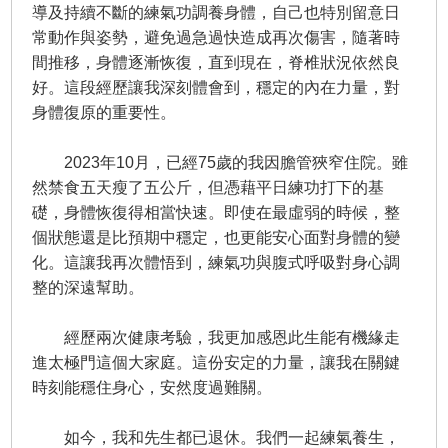
導及持續不斷的練氣功調養身體，自己也特別留意日
常動作與姿勢，避免過急過快造成再次傷害，隨著時
間推移，身體逐漸恢復，直到現在，脊椎狀況依然良
好。這段經歷讓我深刻體會到，穩定的內在力量，對
身體復原的重要性。
2023年10月，已經75歲的我因膽管狹窄住院。雖
然禁食五天瘦了五公斤，但憑藉平日練功打下的基
礎，身體恢復得相當快速。即使在最虛弱的時候，整
個狀態還是比預期中穩定，也更能安心面對身體的變
化。這讓我再次體悟到，練氣功與腹式呼吸對身心調
整的深遠幫助。
經歷兩次健康考驗，我更加感恩此生能有機緣走
進太極門這個大家庭。這份安定的力量，讓我在關鍵
時刻能穩住身心，安然度過難關。
如今，我和先生都已退休。我們一起練氣養生，