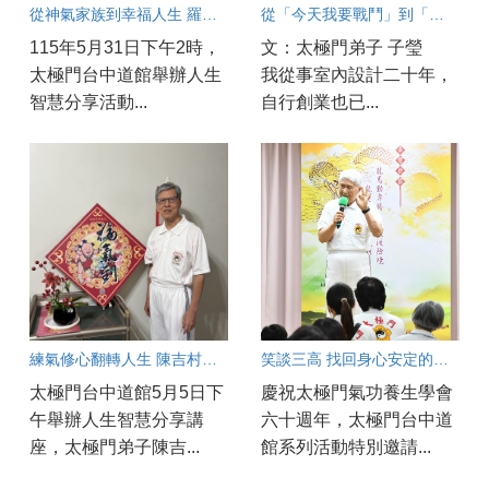
從神氣家族到幸福人生 羅文欣談練功帶來的成長力量
從「今天我要戰鬥」到「今天是美好的一天」
115年5月31日下午2時，
文：太極門弟子 子瑩
太極門台中道館舉辦人生
我從事室內設計二十年，
智慧分享活動...
自行創業也已...
練氣修心翻轉人生 陳吉村找回健康與幸福
笑談三高 找回身心安定的健康之道
太極門台中道館5月5日下
慶祝太極門氣功養生學會
午舉辦人生智慧分享講
六十週年，太極門台中道
座，太極門弟子陳吉...
館系列活動特別邀請...