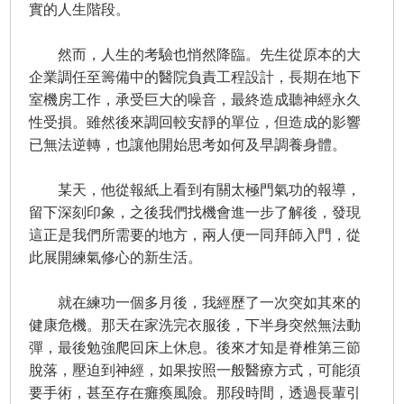
實的人生階段。
然而，人生的考驗也悄然降臨。先生從原本的大
企業調任至籌備中的醫院負責工程設計，長期在地下
室機房工作，承受巨大的噪音，最終造成聽神經永久
性受損。雖然後來調回較安靜的單位，但造成的影響
已無法逆轉，也讓他開始思考如何及早調養身體。
某天，他從報紙上看到有關太極門氣功的報導，
留下深刻印象，之後我們找機會進一步了解後，發現
這正是我們所需要的地方，兩人便一同拜師入門，從
此展開練氣修心的新生活。
就在練功一個多月後，我經歷了一次突如其來的
健康危機。那天在家洗完衣服後，下半身突然無法動
彈，最後勉強爬回床上休息。後來才知是脊椎第三節
脫落，壓迫到神經，如果按照一般醫療方式，可能須
要手術，甚至存在癱瘓風險。那段時間，透過長輩引