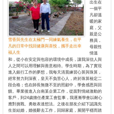
出生在
一個平
凡卻溫
暖的家
庭，父
親是公
雪香與先生在太極門一同練氣養生，在平
務員，
凡的日常中找回健康與喜悅，攜手走出幸
母親性
福人生
情溫
和，從小在安定與包容的環境中成長，讓我深信人與
人之間可以用理解與善意相待。學生時期，為了實現
進入銀行工作的夢想，我每天清晨練習心算與珠算，
經常努力到深夜，皇天不負苦心人，終於珠算檢定二
段合格；也在師長無微不至的照顧中，學會感恩與回
饋。畢業後進入台南某企業工作，從面對情緒激動的
客戶，到24歲擔任產業工會監事，我逐漸學會以耐心
應對挑戰、勇敢表達想法。之後在朋友介紹下認識先
生並結婚，婚後辭去工作，回歸家庭，展開平穩而踏