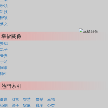
粉領
科技
醫護
藝文
幸福關係
婆媳
親子
夫妻
手足
同事
師生
熱門索引
健康
財富
智慧
快樂
幸福
婚姻
親子
家庭
職場
公益