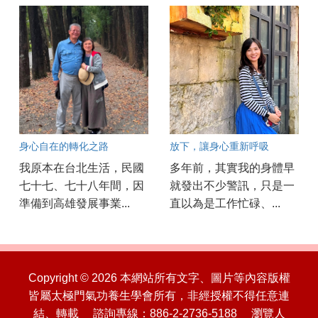
身心自在的轉化之路
放下，讓身心重新呼吸
我原本在台北生活，民國
多年前，其實我的身體早
七十七、七十八年間，因
就發出不少警訊，只是一
準備到高雄發展事業...
直以為是工作忙碌、...
Copyright © 2026 本網站所有文字、圖片等內容版權
皆屬太極門氣功養生學會所有，非經授權不得任意連
結、轉載 諮詢專線：886-2-2736-5188 瀏覽人