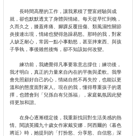
長時間高壓的工作，讓我累積了豐富經驗與成
就，卻也默默透支了身體與情緒。每天從早忙到晚，
久而久之，膝蓋疼痛、腳踝反覆扭傷、類風濕性關節
炎接連出現，情緒也變得急躁易怒。那時的我，對家
人缺乏耐心，常因一點小事動怒，甚至摔東西、與孩
子爭執，事後雖然後悔，卻不知該如何改變。
練功前，我總覺得凡事要靠意志撐住；練功後，
我才明白，真正的力量來自內在的平衡與柔軟。我學
會先照顧好自己的心，情緒自然不再失控，也能以更
溫和的態度面對家人。現在的我，懂得尊重孩子的選
擇，也體會到「兒孫自有兒孫福」，家庭氣氛因此變
得更加和諧。
在身心逐漸穩定後，我重新找回對生活美感的熱
情。閱讀英國九十歲女作家戴安娜．阿西爾的《暮色
將近》時，她提到的「打扮慾、分享慾、自信慾」深