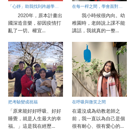
「心靜」助我找到跨越學習的力量
在每一桿之間，學會面對人生
2020年，原本計畫出
我小時候很內向。幼
國深造音樂，卻因疫情打
稚園時，老師說上課不能
亂了一切。權宜...
講話，我就真的一整...
把考驗變成祝福
在呼吸與微笑之間
「原來能好好呼吸、好好
在還沒成為幼教老師之
睡覺，就是人生最大的幸
前，我一直以為自己是個
福。」這是我在經歷...
很有耐心、很有愛心的...