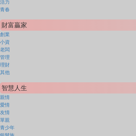
活力
青春
財富贏家
創業
小資
老闆
管理
理財
其他
智慧人生
親情
愛情
友情
單親
青少年
銀髮族