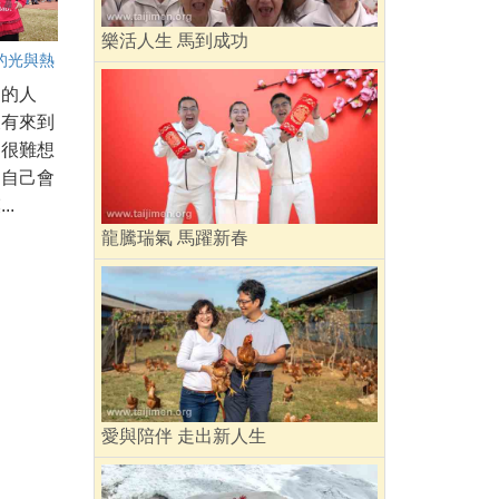
樂活人生 馬到成功
的光與熱
己的人
沒有來到
，很難想
的自己會
..
龍騰瑞氣 馬躍新春
愛與陪伴 走出新人生