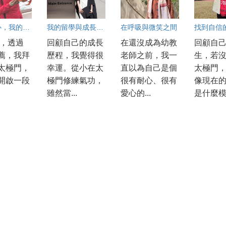
練氣修心，我的人生大不同
我的留學與成長之路
在呼吸與微笑之間
找到自信
年，透過
回顧自己的成長
在還沒成為幼教
回顧自
薦，我拜
歷程，我覺得很
老師之前，我一
生，若
太極門，
幸運。從小在太
直以為自己是個
太極門
開啟一段
極門修練氣功，
很有耐心、很有
像現在
雖然當...
愛心的...
是什麼模.