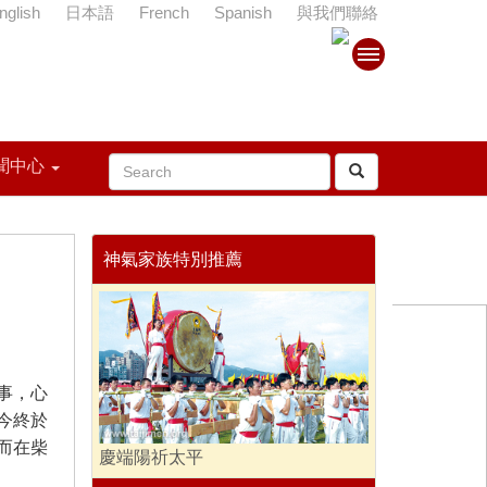
nglish
日本語
French
Spanish
與我們聯絡
聞中心
神氣家族特別推薦
事，心
今終於
而在柴
慶端陽祈太平