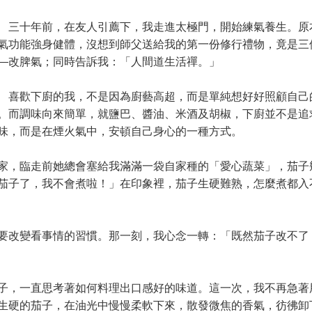
十年前，在友人引薦下，我走進太極門，開始練氣養生。原
氣功能強身健體，沒想到師父送給我的第一份修行禮物，竟是三
—改脾氣；同時告訴我：「人間道生活禪。」
歡下廚的我，不是因為廚藝高超，而是單純想好好照顧自己
。而調味向來簡單，就鹽巴、醬油、米酒及胡椒，下廚並不是追
味，而是在煙火氣中，安頓自己身心的一種方式。
，臨走前她總會塞給我滿滿一袋自家種的「愛心蔬菜」，茄子
茄子了，我不會煮啦！」在印象裡，茄子生硬難熟，怎麼煮都入
改變看事情的習慣。那一刻，我心念一轉：「既然茄子改不了
，一直思考著如何料理出口感好的味道。這一次，我不再急著
生硬的茄子，在油光中慢慢柔軟下來，散發微焦的香氣，彷彿卸