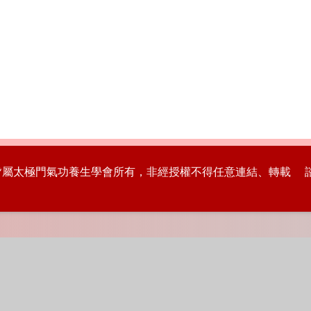
版權皆屬太極門氣功養生學會所有，非經授權不得任意連結、轉載 諮詢專線：8