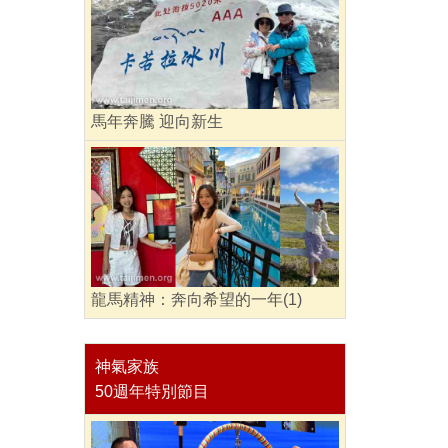
馬年奔騰 迎向新生
龍馬精神：奔向希望的一年(1)
神氣家族
50週年特別節目