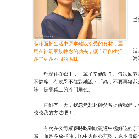
三
道
—
喜
淑珍面對生活中原本難以接受的食材，運
活
用在神氣家族轉念的功夫，讓自己的生活
海
多了更多不同的滋味
母親住在鄉下，一輩子辛勤耕作。每次回老家
不缺席。有次忍不住對她說：「媽，不要再給我
味，是餐桌上的冷門角色。
直到有一天，我忽然想起師父常提醒我們，要
改改我的方法吧！」
有次在公司聚餐時吃到軟硬適中極好吃的茄子
煮，而是多放些油，以中火耐心煎軟，原本孤傲