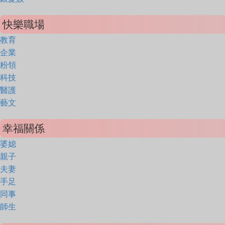
快樂職場
教育
企業
粉領
科技
醫護
藝文
幸福關係
婆媳
親子
夫妻
手足
同事
師生