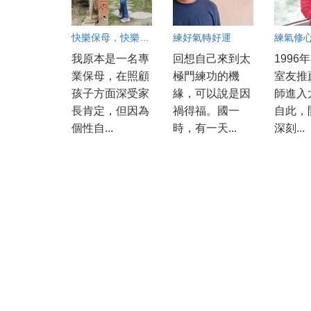
快樂保母，快樂孩子
練好氣轉好運
我原本是一名專
回想自己來到太
1996
業保母，在照顧
極門練功的機
室友推
孩子方面深受家
緣，可以說是因
師進入
長肯定，但因為
禍得福。國一
自此，
個性自...
時，有一天...
深刻...