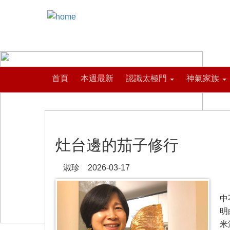
首頁
本週最新
認識太極門
神氣家族
灶台邊的茄子修行
淑珍 2026-03-17
曾
中
明
米