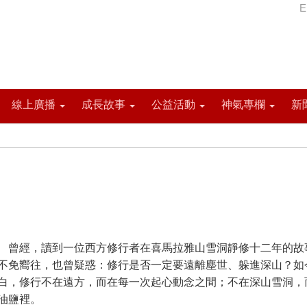
E
線上廣播
成長故事
公益活動
神氣專欄
新
經，讀到一位西方修行者在喜馬拉雅山雪洞靜修十二年的故
不免嚮往，也曾疑惑：修行是否一定要遠離塵世、躲進深山？如
白，修行不在遠方，而在每一次起心動念之間；不在深山雪洞，
油鹽裡。