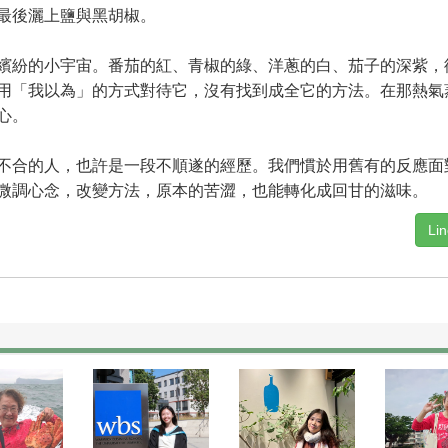
最後灑上鹽與黑胡椒。
紛的小宇宙。番茄的紅、青椒的綠、洋蔥的白、茄子的深紫，
用「我以為」的方式對待它，沒有找到成全它的方法。在那熱氣
心。
合的人，也許是一段不順遂的經歷。我們慣於用舊有的反應面
微調心念，改變方法，原本的苦澀，也能轉化成回甘的滋味。
Li