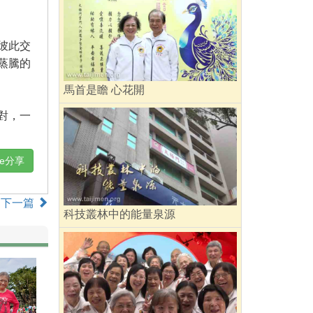
彼此交
蒸騰的
馬首是瞻 心花開
對，一
ne分享
下一篇
科技叢林中的能量泉源