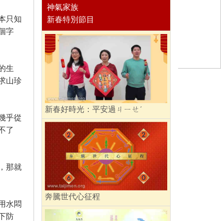
神氣家族
本只知
新春特別節目
個字
的生
求山珍
新春好時光：平安過ㄐㄧㄝˊ
幾乎從
不了
，那就
奔騰世代心征程
用水悶
下防