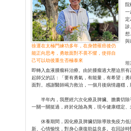
院
一
定
診
想
與
徐運在太極門練功多年，在身體罹癌後仍
能正向思考，勇敢面對不畏不懼，使得自
當
己可以劫後重生否極泰來
坦
即轉入血液腫瘤科治療。由於腫瘤過大壓迫所有
起師父的話：「要有勇氣，有能量，有希望；勇
面對。感謝醫師竭力救治，一個月後病情趨穩，
半年內，我歷經六次化療及脾臟、膽囊切除手
一關一關挺過，終於化險為夷，現今健康穩定、
休養期間，因化療及脾臟切除導致免疫力低落
新、心情愉悅，對身心康復助益良多。在回診時