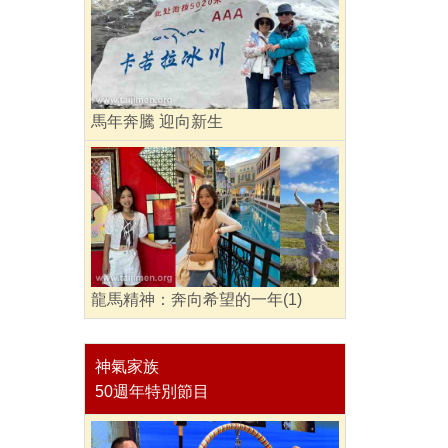
馬年奔騰 迎向新生
龍馬精神：奔向希望的一年(1)
神氣家族
50週年特別節目