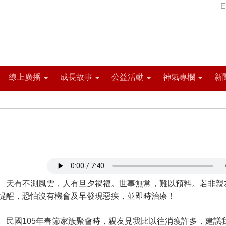
E
線上廣播
成長故事
公益活動
神氣專欄
新
有不測風雲，人有旦夕禍福。世事無常，難以預料。若非親
提醒，恐怕沒有機會及早發現惡疾，並即時治療！
國105年春節家族聚會時，親友見我比以往消瘦許多，建議