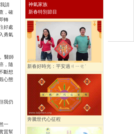
神氣家族
，我請
新春特別節目
查，確
即轉
往好處
入勇氣
。醫師
癌，隨
新春好時光：平安過ㄐㄧㄝˊ
不斷想
觀心態
但我仍
奔騰世代心征程
然一
實質幫