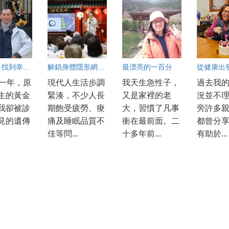
「銅人」找到幸福的光
解鎖身體隱形網路 中醫師蔡佩玲：氣功是啟動自癒力的超級運動
最漂亮的一百分
那一年，原
現代人生活步調
我天生急性子，
過去我
生的黃金
緊湊，不少人長
又是家裡的老
況並不
我卻被診
期飽受疲勞、痠
大，習慣了凡事
旁許多
見的遺傳
痛及睡眠品質不
衝在最前面。二
都曾分
佳等問...
十多年前...
有助於...