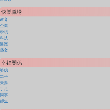
快樂職場
教育
企業
粉領
科技
醫護
藝文
幸福關係
婆媳
親子
夫妻
手足
同事
師生