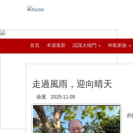
首頁
本週最新
認識太極門
神氣家族
走過風雨，迎向晴天
徐運 2025-11-09
天
的
民