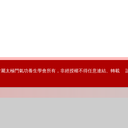
版權皆屬太極門氣功養生學會所有，非經授權不得任意連結、轉載 諮詢專線：8