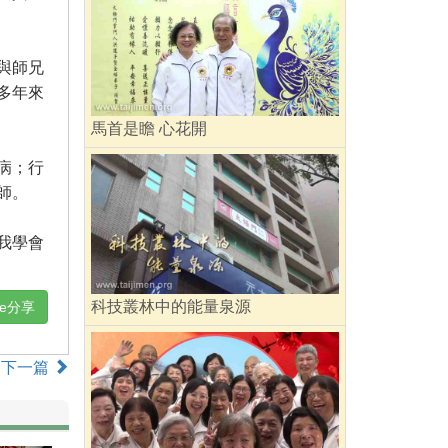
與師兄
多年來
馬首是瞻 心花開
病；行
師。
我學會
科技叢林中的能量泉源
ne分享
下一篇