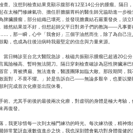
檢查。沒想到檢查結果竟顯示腹部有12至14公分的腫瘤。隔日
起在太極門修練氣功、擔任肝膽腸胃科的醫生師兄協助進一步檢
為脾臟腫瘤，部分組織已壞死，並發現膽囊結石嚴重發炎，須立
。雖然結果並不好，但想起師父平日對弟子們的教誨——凡事要
……，那一瞬，心中「我會好」三個字油然而生，除了為自己注
鼓勵，也成為往後治病時我最堅定的信念與力量來源。
日轉診至台北大醫院急診，核磁共振顯示腫瘤已超過20公分
言風險極高、暫時無法開刀。隔日穿刺檢查確診為惡性脾臟淋巴
器官，胃被擠扁、無法進食，醫護團隊如臨大敵。那段期間，我
敢面對，不畏不懼。」於是告訴自己——無論多艱辛，也要以樂
順利完成首次化療並出院休養。
術。尤其手術後的最後兩次化療，對虛弱的身體是極大考驗，
未再復發。
，我更珍惜每一次到太極門練功的時光。每次練功後，精神煥
醫師常驚訝血液數值進步之快，我也深刻體會氣功對身體復健的