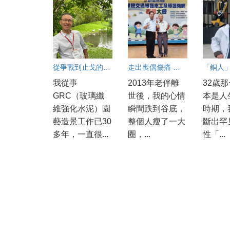
從爭戰到止戈的幸福旅程
走出喪偶傷痛 重拾健康與笑容
我從事
2013年老伴離
32歲
GRC（玻璃纖
世後，我的心情
本是人
維強化水泥）園
瞬間跌到谷底，
時期，
藝造景工作已30
整個人瘦了一大
斷出罕
多年，一直很...
圈，...
性「...