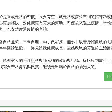
是養成走路的習慣。只要有空，就走路或搭公車到道館練功或
心更加輕快，對健康更有莫大的幫助。即便後來遇上疫情，幸賴
力，也安然度過疫情的考驗。
自己煮菜，三餐自理，動手做家務，無形中改善身體僵硬的毛
半年回診追蹤，一路見證我健康成長，最感欣慰的莫過於主治醫
感謝家人的陪伴照護與師兄姊的鼓勵與祝福。從絕境到重生，
我都要帶著勇氣與微笑，繼續走出屬於自己的陽光大道。
Li