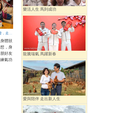
樂活人生 馬到成功
從健康出發，走向更寬廣的人生
的身體狀
理想，身
親朋好友
龍騰瑞氣 馬躍新春
享練氣功
愛與陪伴 走出新人生