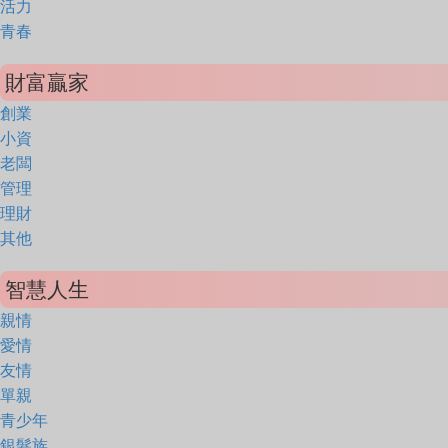
活力
青春
財富贏家
創業
小資
老闆
管理
理財
其他
智慧人生
親情
愛情
友情
單親
青少年
銀髮族