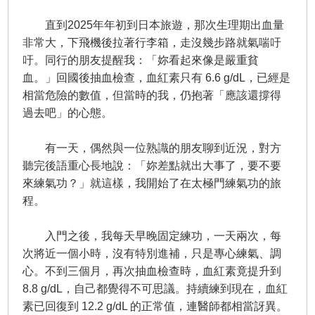
直到2025年年初到日本旅遊，那次生理期出血量
非常大，下飛機後拉著行李箱，走沒幾步路就氣喘吁
吁。同行的朋友提醒我：「妳看起來像是嚴重貧
血。」回國後抽血檢查，血紅素只有 6.6 g/dL，已經是
相當危險的數值，但當時的我，仍抱著「應該還撐得
過去吧」的心態。
有一天，偶然與一位熟識的朋友聊到近況，對方
聽完後語重心長地說：「妳差點就出大事了，要不要
來練氣功？」就這樣，我開始了在太極門練氣功的旅
程。
入門之後，我每天早晚固定練功，一天兩次，每
次將近一個小時，沒有特別進補，只是專心練氣、調
心。不到三個月，再次抽血檢查時，血紅素竟提升到
8.8 g/dL，自己都覺得不可思議。持續練到現在，血紅
素已回復到 12.2 g/dL 的正常值，連醫師都相當訝異。