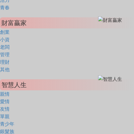
活力
青春
財富贏家
創業
小資
老闆
管理
理財
其他
智慧人生
親情
愛情
友情
單親
青少年
銀髮族