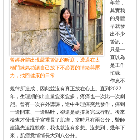
年前，
其實我
的身體
早就發
出不少
警訊，
只是一
直以為
曾經身體出現嚴重警訊的昕庭，透過在太
是工作
極門練氣功讓自己放下不必要的情緒與壓
忙碌、
力，找回健康的日常
作息不
規律所造成，因此並沒有真正放在心上。直到2022
年，生理期的出血量愈來愈多，疼痛也一次比一次劇
烈。曾有一次在外講課，途中生理痛突然發作，痛到
一邊開車、一邊嘔吐，卻還是硬撐著完成行程。後來
檢查才發現子宮裡長了肌瘤，當時只有兩公分，醫師
建議先追蹤觀察，我也就沒有多想。沒想到，幾年下
來，肌瘤竟悄悄長大到八公分。