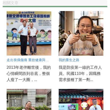
相關文章
走出喪偶傷痛 重拾健康與笑容
我的重生之路
2013年老伴離世後，我的
我是防疫第一線的工作人
心情瞬間跌到谷底，整個
員。民國110年，因職務
人瘦了一大圈，...
需求接種了第一劑...