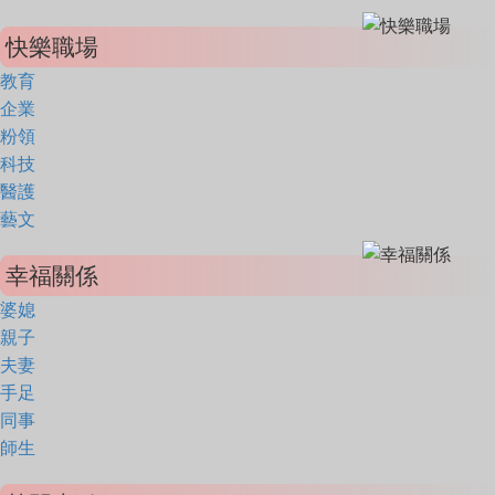
快樂職場
教育
企業
粉領
科技
醫護
藝文
幸福關係
婆媳
親子
夫妻
手足
同事
師生