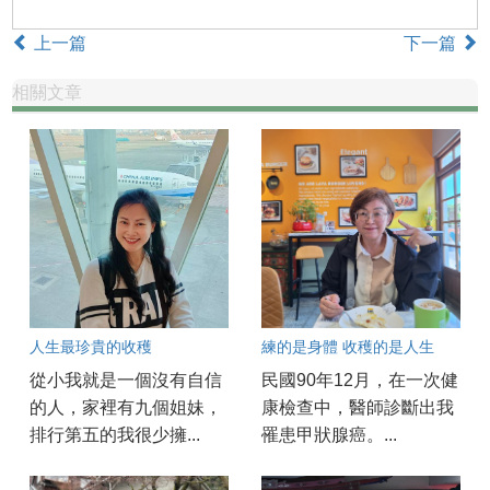
上一篇
下一篇
相關文章
人生最珍貴的收穫
練的是身體 收穫的是人生
從小我就是一個沒有自信
民國90年12月，在一次健
的人，家裡有九個姐妹，
康檢查中，醫師診斷出我
排行第五的我很少擁...
罹患甲狀腺癌。...