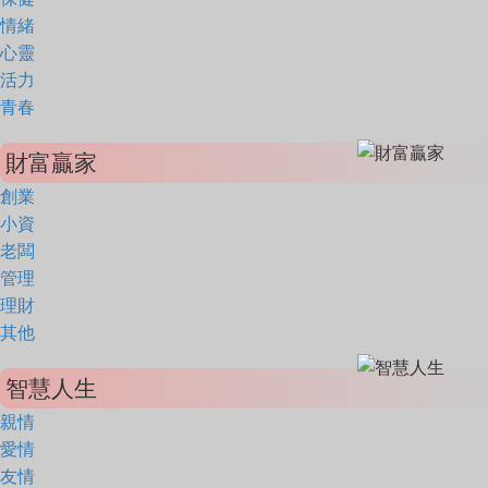
情緒
心靈
活力
青春
財富贏家
創業
小資
老闆
管理
理財
其他
智慧人生
親情
愛情
友情