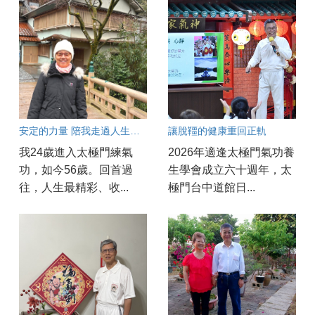
安定的力量 陪我走過人生考驗
讓脫韁的健康重回正軌
我24歲進入太極門練氣
2026年適逢太極門氣功養
功，如今56歲。回首過
生學會成立六十週年，太
往，人生最精彩、收...
極門台中道館日...