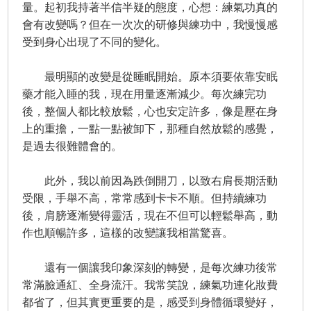
量。起初我持著半信半疑的態度，心想：練氣功真的
會有改變嗎？但在一次次的研修與練功中，我慢慢感
受到身心出現了不同的變化。
最明顯的改變是從睡眠開始。原本須要依靠安眠
藥才能入睡的我，現在用量逐漸減少。每次練完功
後，整個人都比較放鬆，心也安定許多，像是壓在身
上的重擔，一點一點被卸下，那種自然放鬆的感覺，
是過去很難體會的。
此外，我以前因為跌倒開刀，以致右肩長期活動
受限，手舉不高，常常感到卡卡不順。但持續練功
後，肩膀逐漸變得靈活，現在不但可以輕鬆舉高，動
作也順暢許多，這樣的改變讓我相當驚喜。
還有一個讓我印象深刻的轉變，是每次練功後常
常滿臉通紅、全身流汗。我常笑說，練氣功連化妝費
都省了，但其實更重要的是，感受到身體循環變好，