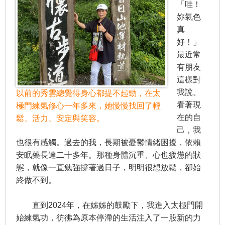
「哇！
妳氣色
真
好！」
最近常
有朋友
這樣對
我說。
以前的秀雲總覺得身心都提不起勁，在太
看著現
極門練氣修心一年多來，她慢慢找回了輕
在的自
鬆、活力、安定與笑容。
己，我
也很有感觸。過去的我，長期被憂鬱情緒困擾，依賴
安眠藥長達二十多年。那種身體沉重、心也疲憊的狀
態，就像一直勉強撐著過日子，明明很想放鬆，卻始
終做不到。
直到2024年，在姊姊的鼓勵下，我進入太極門開
始練氣功，彷彿為原本停滯的生活注入了一股新的力