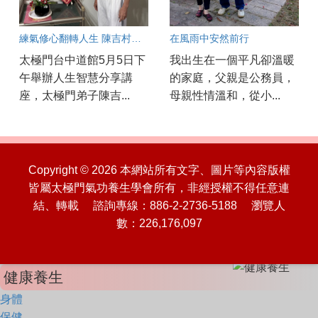
練氣修心翻轉人生 陳吉村找回健康與幸福
在風雨中安然前行
太極門台中道館5月5日下
我出生在一個平凡卻溫暖
午舉辦人生智慧分享講
的家庭，父親是公務員，
座，太極門弟子陳吉...
母親性情溫和，從小...
Copyright © 2026 本網站所有文字、圖片等內容版權
皆屬太極門氣功養生學會所有，非經授權不得任意連
結、轉載 諮詢專線：886-2-2736-5188 瀏覽人
數：226,176,097
健康養生
身體
保健