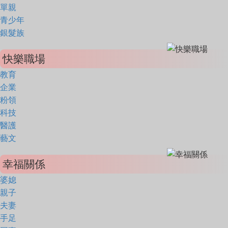
單親
青少年
銀髮族
快樂職場
教育
企業
粉領
科技
醫護
藝文
幸福關係
婆媳
親子
夫妻
手足