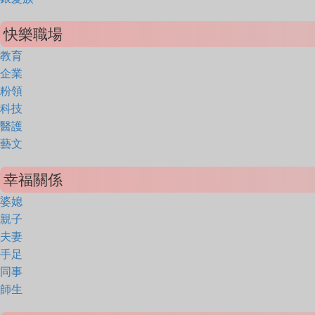
快樂職場
教育
企業
粉領
科技
醫護
藝文
幸福關係
婆媳
親子
夫妻
手足
同事
師生