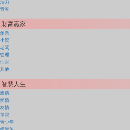
活力
青春
財富贏家
創業
小資
老闆
管理
理財
其他
智慧人生
親情
愛情
友情
單親
青少年
銀髮族