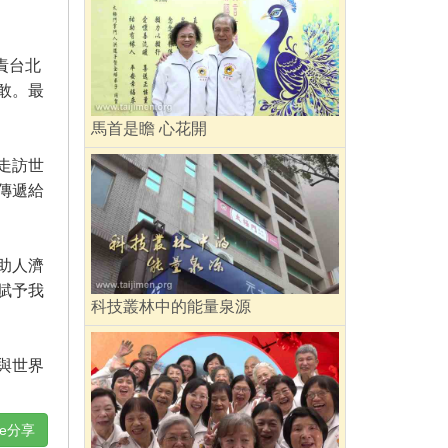
責台北
敢。最
馬首是瞻 心花開
走訪世
傳遞給
助人濟
賦予我
科技叢林中的能量泉源
與世界
ne分享