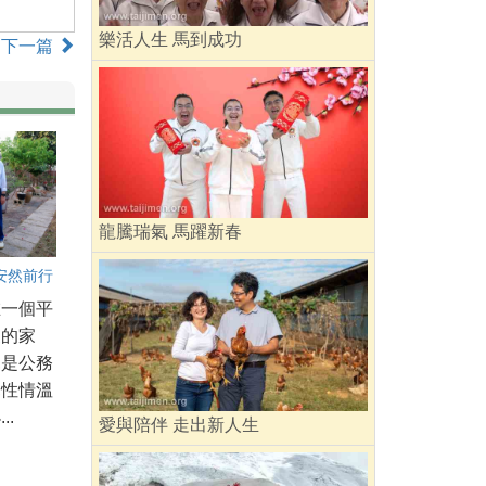
樂活人生 馬到成功
下一篇
龍騰瑞氣 馬躍新春
安然前行
在一個平
暖的家
親是公務
親性情溫
..
愛與陪伴 走出新人生