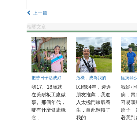
上一篇
相關文章
把苦日子活成好日子
危機，成為我的轉機
我17、18歲就
民國84年，透過
我從小
在美耐板工廠做
朋友推薦，我進
病，胃
事。那個年代，
入太極門練氣養
容易頭
哪有什麼健康概
生，自此翻轉了
疹子，
念，...
我的...
著我到處