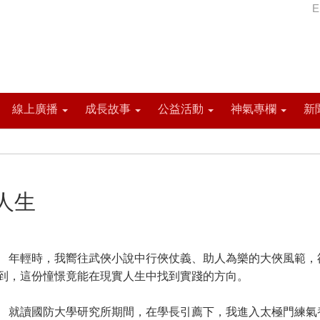
E
線上廣播
成長故事
公益活動
神氣專欄
新
人生
輕時，我嚮往武俠小說中行俠仗義、助人為樂的大俠風範，
到，這份憧憬竟能在現實人生中找到實踐的方向。
讀國防大學研究所期間，在學長引薦下，我進入太極門練氣