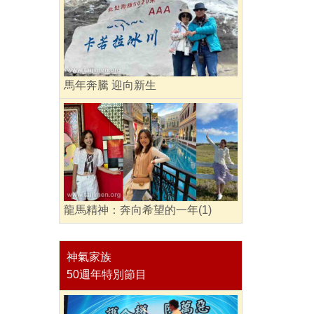
馬年奔騰 迎向新生
龍馬精神：奔向希望的一年(1)
神氣家族
50週年特別節目