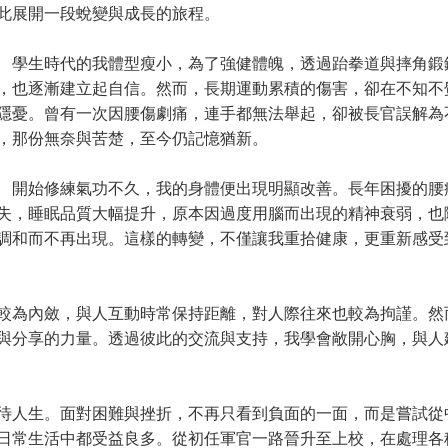
此展開一段蛻變與成長的旅程。
生時代的我體型瘦小，為了強健體魄，透過跆拳道與摔角鍛
，也逐漸建立起自信。然而，長期運動累積的傷害，卻在不知不
隱憂。曾有一次因腰傷劇痛，連手都無法舉起，卻被長官誤解為
，那份無奈與苦楚，至今仍記憶猶新。
始修練氣功不久，我的身體便出現明顯改善。長年困擾的腰
失，睡眠品質大幅提升，原本因過度用腦而出現的精神衰弱，也
調和而不再出現。這樣的轉變，不僅讓我重拾健康，更重新感受
為內斂，與人互動時常保持距離，對人際往來也較為拘謹。然
與分享的力量。透過彼此的交流與支持，我學會敞開心胸，與人
人生。面對困難與挫折，不再只看到負面的一面，而是嘗試從
日常生活中都受益良多。從初任軍官一路晉升至上校，在處理各