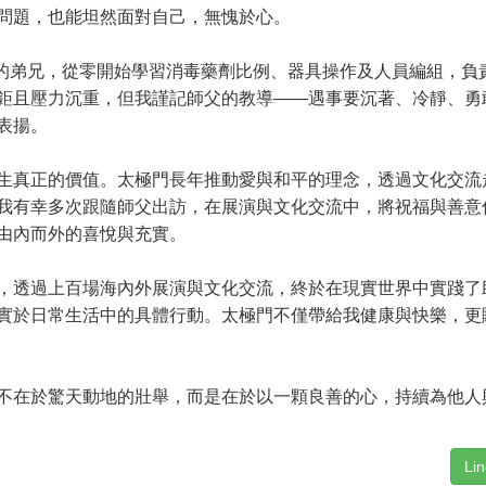
問題，也能坦然面對自己，無愧於心。
的弟兄，從零開始學習消毒藥劑比例、器具操作及人員編組，負
鉅且壓力沉重，但我謹記師父的教導——遇事要沉著、冷靜、勇
表揚。
真正的價值。太極門長年推動愛與和平的理念，透過文化交流
我有幸多次跟隨師父出訪，在展演與文化交流中，將祝福與善意
由內而外的喜悅與充實。
透過上百場海內外展演與文化交流，終於在現實世界中實踐了
實於日常生活中的具體行動。太極門不僅帶給我健康與快樂，更
在於驚天動地的壯舉，而是在於以一顆良善的心，持續為他人
Li