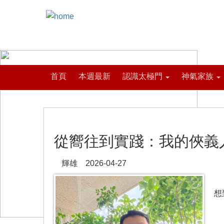
首頁
本週最新
認識太極門
神氣家族
從嚮往到實踐：我的俠義
輝雄 2026-04-27
年
想
就