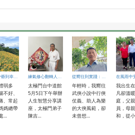
從病弱少爺到幸福人生
練氣修心翻轉人生 陳吉村找回健康與幸福
從嚮往到實踐：我的俠義人生
在風雨中
體弱多
太極門台中道館
年輕時，我嚮往
我出生
腸不好、
5月5日下午舉辦
武俠小說中行俠
凡卻溫
痛、常起
人生智慧分享講
仗義、助人為樂
庭，父
媽媽總帶
座，太極門弟子
的大俠風範，卻
員，母
...
陳吉...
未曾想...
和，從小.