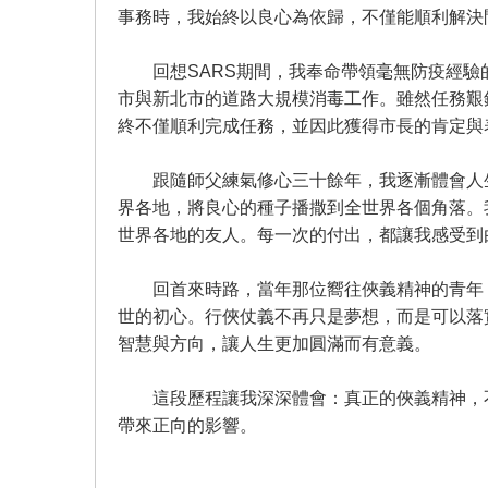
事務時，我始終以良心為依歸，不僅能順利解決
回想SARS期間，我奉命帶領毫無防疫經驗
市與新北市的道路大規模消毒工作。雖然任務艱
終不僅順利完成任務，並因此獲得市長的肯定與
跟隨師父練氣修心三十餘年，我逐漸體會人生
界各地，將良心的種子播撒到全世界各個角落。
世界各地的友人。每一次的付出，都讓我感受到
回首來時路，當年那位嚮往俠義精神的青年，
世的初心。行俠仗義不再只是夢想，而是可以落
智慧與方向，讓人生更加圓滿而有意義。
這段歷程讓我深深體會：真正的俠義精神，不
帶來正向的影響。