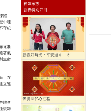
神氣家族
新春特別節目
鍊體
覺中埋
不守紀
痛逐漸
隨著氣
新春好時光：平安過ㄐㄧㄝˊ
到生命
而，在
建立連
奔騰世代心征程
中體會
種複雜