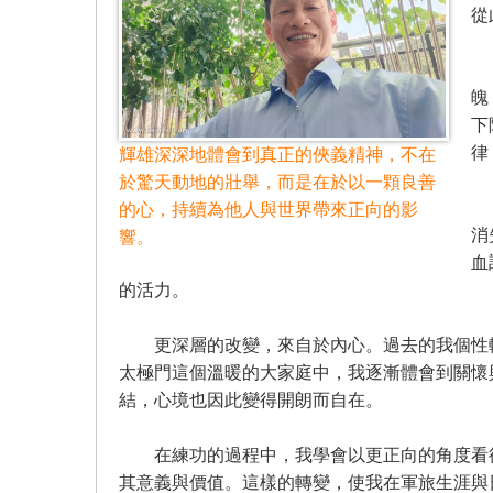
從
學
魄
下
律
輝雄深深地體會到真正的俠義精神，不在
於驚天動地的壯舉，而是在於以一顆良善
開
的心，持續為他人與世界帶來正向的影
消
響。
血
的活力。
更深層的改變，來自於內心。過去的我個性較
太極門這個溫暖的大家庭中，我逐漸體會到關懷
結，心境也因此變得開朗而自在。
在練功的過程中，我學會以更正向的角度看待
其意義與價值。這樣的轉變，使我在軍旅生涯與