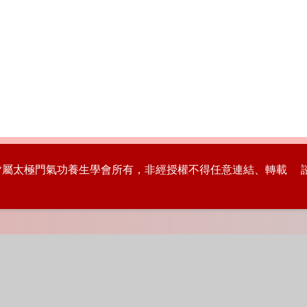
版權皆屬太極門氣功養生學會所有，非經授權不得任意連結、轉載 諮詢專線：8