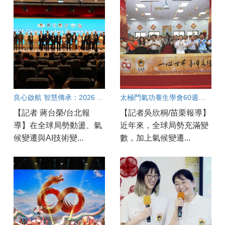
良心啟航 智慧傳承：2026 全球領袖和平高峰會
太極門氣功養生學會60週年盛典 苗栗道館同步歡慶 百工百業共展良善力量
【記者 蔣台榮/台北報
【記者吳欣桐/苗栗報導】
導】在全球局勢動盪、氣
近年來，全球局勢充滿變
候變遷與AI技術變...
數，加上氣候變遷...