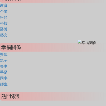
教育
企業
粉領
科技
醫護
藝文
幸福關係
婆媳
親子
夫妻
手足
同事
師生
熱門索引