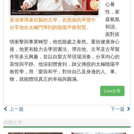
心養
性，家
庭氣氛
黃清華彈著自製的古琴，在悠揚的琴聲中
和諧。
分享他在太極門學到的陰陽平衡智慧。
面對疫
情衝擊與事業轉型，他也能處之泰然。重拾健康身心
後，他更有餘力去學習書法、彈吉他、古琴及古琴製
作等多元興趣，並以自製古琴現場演奏，分享內心的
喜悅與平靜。他深刻體會到，師父傳授的太極陰陽平
衡哲學，用「愛與和平」對待自己及身邊的人、事、
物，就能體現真正的幸福與圓滿。
Line分享
上一篇
下一篇
相關文章