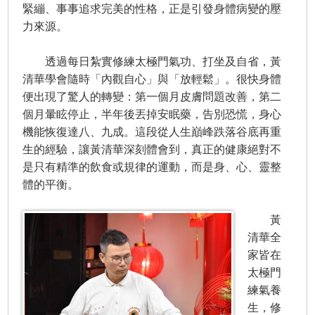
緊繃、事事追求完美的性格，正是引發身體病變的壓
力來源。
透過每日紮實修練太極門氣功、打坐及自省，黃
清華學會隨時「內觀自心」與「放輕鬆」。很快身體
便出現了驚人的轉變：第一個月皮膚問題改善，第二
個月暈眩停止，半年後丟掉安眠藥，告別恐慌，身心
機能恢復達八、九成。這段從人生巔峰跌落谷底再重
生的經驗，讓黃清華深刻體會到，真正的健康絕對不
是只有精準的飲食或規律的運動，而是身、心、靈整
體的平衡。
黃
清華全
家皆在
太極門
練氣養
生，修