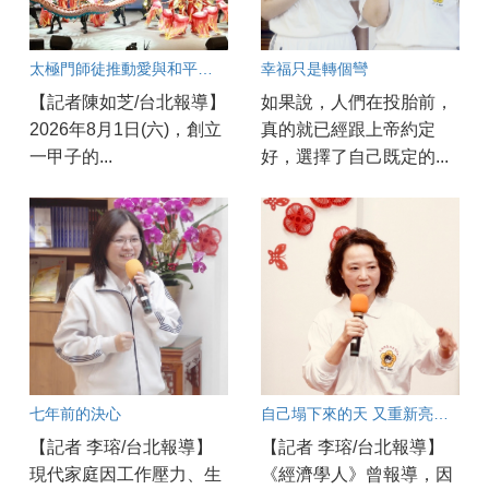
太極門師徒推動愛與和平一甲子
幸福只是轉個彎
【記者陳如芝/台北報導】
如果說，人們在投胎前，
2026年8月1日(六)，創立
真的就已經跟上帝約定
一甲子的...
好，選擇了自己既定的...
七年前的決心
自己塌下來的天 又重新亮了起來
【記者 李瑢/台北報導】
【記者 李瑢/台北報導】
現代家庭因工作壓力、生
《經濟學人》曾報導，因