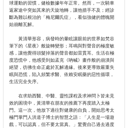
球運動的習慣，健檢數據年年正常。然而，一次騎車
返家途中突如其來的天旋地轉，讓他措手不及；經診
斷為難以根治的「梅尼爾氏症」，看似強健的體魄開
始崩離瓦解。
黃清華形容，病發時的暈眩讓眼前的世界如梵谷
筆下的《星夜》般旋轉變形；耳鳴與對聲音的極度敏
感，讓他覺得頭髮掉落的聲音都如雷貫耳。生活在極
度恐慌中，他感受到如孟克《吶喊》畫作般的崩潰與
絕望，彷彿生命正處於瓦解邊緣。後來更導致嚴重失
眠與恐慌，陷入頻繁求醫、依賴安眠藥的惡性循環，
生活完全失序。
在求助西醫、中醫、靈性課程及求神問卜皆未見
效的困境中，黃清華在朋友的推薦下再度踏入太極
門。這一次，他放下過往對健康的自負，開始思考太
極門掌門人洪道子博士的智慧之語：「人生是一場遊
戲，可以認真，但不要太當真。」驚覺自己過去過度