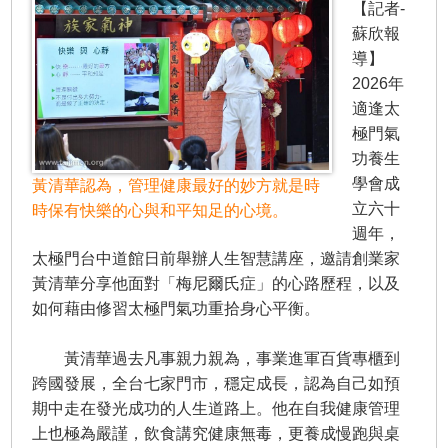
【記者-
蘇欣報
導】
2026年
適逢太
極門氣
功養生
學會成
黃清華認為，管理健康最好的妙方就是時
立六十
時保有快樂的心與和平知足的心境。
週年，
太極門台中道館日前舉辦人生智慧講座，邀請創業家
黃清華分享他面對「梅尼爾氏症」的心路歷程，以及
如何藉由修習太極門氣功重拾身心平衡。
黃清華過去凡事親力親為，事業進軍百貨專櫃到
跨國發展，全台七家門市，穩定成長，認為自己如預
期中走在發光成功的人生道路上。他在自我健康管理
上也極為嚴謹，飲食講究健康無毒，更養成慢跑與桌