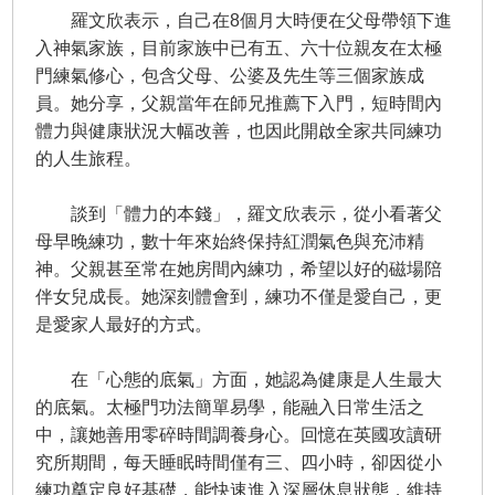
羅文欣表示，自己在8個月大時便在父母帶領下進
入神氣家族，目前家族中已有五、六十位親友在太極
門練氣修心，包含父母、公婆及先生等三個家族成
員。她分享，父親當年在師兄推薦下入門，短時間內
體力與健康狀況大幅改善，也因此開啟全家共同練功
的人生旅程。
談到「體力的本錢」，羅文欣表示，從小看著父
母早晚練功，數十年來始終保持紅潤氣色與充沛精
神。父親甚至常在她房間內練功，希望以好的磁場陪
伴女兒成長。她深刻體會到，練功不僅是愛自己，更
是愛家人最好的方式。
在「心態的底氣」方面，她認為健康是人生最大
的底氣。太極門功法簡單易學，能融入日常生活之
中，讓她善用零碎時間調養身心。回憶在英國攻讀研
究所期間，每天睡眠時間僅有三、四小時，卻因從小
練功奠定良好基礎，能快速進入深層休息狀態，維持