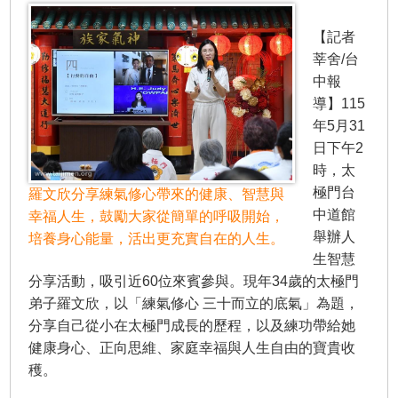
【記者
莘舍/台
中報
導】115
年5月31
日下午2
時，太
極門台
羅文欣分享練氣修心帶來的健康、智慧與
中道館
幸福人生，鼓勵大家從簡單的呼吸開始，
舉辦人
培養身心能量，活出更充實自在的人生。
生智慧
分享活動，吸引近60位來賓參與。現年34歲的太極門
弟子羅文欣，以「練氣修心 三十而立的底氣」為題，
分享自己從小在太極門成長的歷程，以及練功帶給她
健康身心、正向思維、家庭幸福與人生自由的寶貴收
穫。