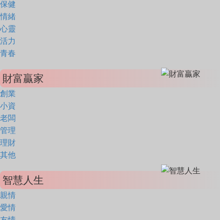
保健
情緒
心靈
活力
青春
財富贏家
創業
小資
老闆
管理
理財
其他
智慧人生
親情
愛情
友情