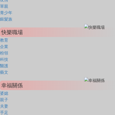
單親
青少年
銀髮族
快樂職場
教育
企業
粉領
科技
醫護
藝文
幸福關係
婆媳
親子
夫妻
手足