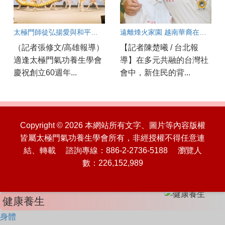
太極門師徒弘揚愛與和平一甲子 各界齊聚太極門高雄道館見證歷史時刻
遠離烽火家園 越南華裔在太極門 改變命運 遇見幸福
（記者張修文/高雄報導）
【記者陳楚曦 / 台北報
適逢太極門氣功養生學會
導】在多元共融的台灣社
慶祝創立60週年...
會中，新住民的背...
Copyright © 2026 本網站所有文字、圖片等內容版權
皆屬太極門氣功養生學會所有，非經授權不得任意連
結、轉載 諮詢專線：886-2-2736-5188 瀏覽人
數：226,152,989
健康養生
身體