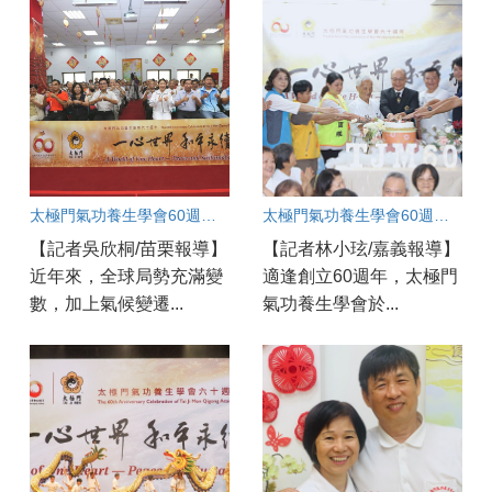
太極門氣功養生學會60週年盛典 苗栗道館同步歡慶 百工百業共展良善力量
太極門氣功養生學會60週年慶 嘉義實況連線
【記者吳欣桐/苗栗報導】
【記者林小玹/嘉義報導】
近年來，全球局勢充滿變
適逢創立60週年，太極門
數，加上氣候變遷...
氣功養生學會於...