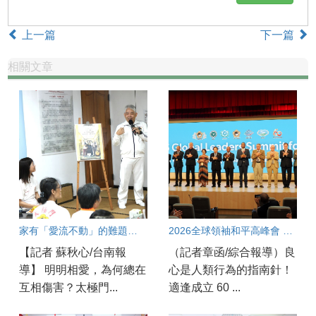
上一篇
下一篇
相關文章
家有「愛流不動」的難題？破解親子溝通冰河期良方大公開！
2026全球領袖和平高峰會 專家：良心指引正義與人權
【記者 蘇秋心/台南報
（記者章函/綜合報導）良
導】 明明相愛，為何總在
心是人類行為的指南針！
互相傷害？太極門...
適逢成立 60 ...