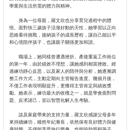
學業與生活所需的體力與精神。
身為一位母親，羅文欣也分享育兒過程中的體
悟。面對快三歲孩子活潑好動的天性，她學習以正向
思維看待挑戰，接納孩子的成長歷程，讓自己能以平
和心境陪伴孩子，也讓親子關係更加和諧。
職場上，她同樣曾遭遇挫折。產後重返工作崗位
的第一年，由於績效不理想，讓她感到相當挫敗。經
過練功靜心反思，以及家人的陪伴與分析，她逐漸調
整工作方式，主動定期向主管報告進度。幾個月後，
不僅工作表現明顯提升，更獲得主管肯定與績效獎
勵。她表示，練功最大的收穫之一，就是學會面對問
題、反求諸己，並以智慧化解人生考驗。
談及家庭帶來的支持力量，羅文欣感謝父母多年
來持續練功，雖然年紀漸長，依然保有良好體力與健
康狀態，不僅能享受旅行樂趣，也能協助照顧孫子