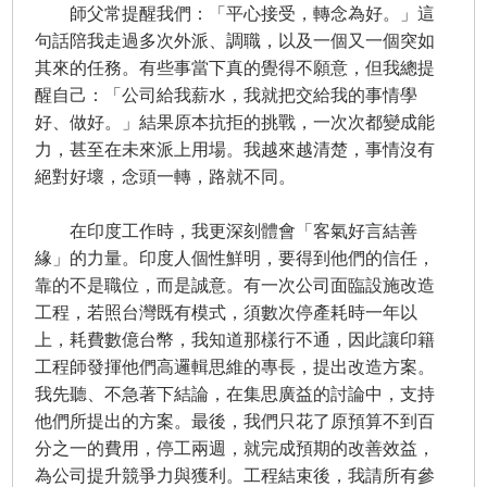
師父常提醒我們：「平心接受，轉念為好。」這
句話陪我走過多次外派、調職，以及一個又一個突如
其來的任務。有些事當下真的覺得不願意，但我總提
醒自己：「公司給我薪水，我就把交給我的事情學
好、做好。」結果原本抗拒的挑戰，一次次都變成能
力，甚至在未來派上用場。我越來越清楚，事情沒有
絕對好壞，念頭一轉，路就不同。
在印度工作時，我更深刻體會「客氣好言結善
緣」的力量。印度人個性鮮明，要得到他們的信任，
靠的不是職位，而是誠意。有一次公司面臨設施改造
工程，若照台灣既有模式，須數次停產耗時一年以
上，耗費數億台幣，我知道那樣行不通，因此讓印籍
工程師發揮他們高邏輯思維的專長，提出改造方案。
我先聽、不急著下結論，在集思廣益的討論中，支持
他們所提出的方案。最後，我們只花了原預算不到百
分之一的費用，停工兩週，就完成預期的改善效益，
為公司提升競爭力與獲利。工程結束後，我請所有參