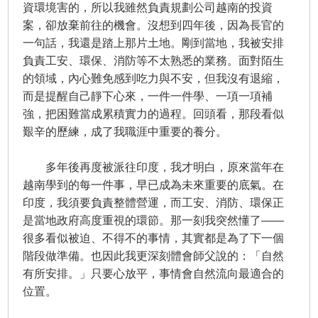
資環境害的，所以我雖然負責規劃公司越南的投資
案，卻放棄前往的機會。沒想到四年後，因為長官的
一句話，我還是踏上那片土地。剛到當地，我被安排
負責工安、環保、消防等不太熟悉的業務。面對陌生
的領域，內心難免感到吃力與不安，但我沒有退縮，
而是提醒自己靜下心來，一件一件學、一項一項補
強，把困難當成累積實力的過程。回頭看，那段看似
艱辛的歷練，成了我職涯中重要的養分。
多年後再度被派往印度，我才明白，原來當年在
越南學到的每一件事，早已成為未來重要的底氣。在
印度，我須要負責整體營運，而工安、消防、環保正
是當地政府高度重視的環節。那一刻我突然懂了——
很多看似被迫、不得不的事情，其實都是為了下一個
階段做準備。也因此我更深刻體會師父說的：「自然
有所安排。」只要心放平，事情會自然流向最適合的
位置。