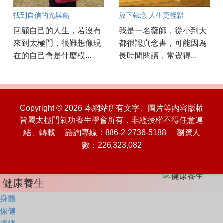
找到自信的光與熱
放下執念 人生更輕鬆
回顧自己的人生，若沒有
我是一名藥師，從小到大
來到太極門，很難想像現
都很認真念書，可能因為
在的自己會是什麼模...
長時間閱讀，常覺得...
Copyright © 2026 本網站所有文字、圖片等內容版權
皆屬太極門氣功養生學會所有，非經授權不得任意連
結、轉載 諮詢專線：886-2-2736-5188 瀏覽人
數：226,323,082
健康養生
身體
保健