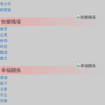
青少年
銀髮族
快樂職場
教育
企業
粉領
科技
醫護
藝文
幸福關係
婆媳
親子
夫妻
手足
同事