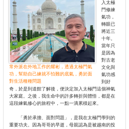
入太極
門修練
氣功，
轉眼已
將近三
十年。
當年只
是因為
對古老
常外派在外地工作的耀彬，透過太極門氣
文化與
功，幫助自己練就不怕難的底氣，勇於面
氣功感
對生活種種問題
到好
奇，於是到道館了解後，便決定加入太極門這個神氣
大家庭。之後，我生命中的許多轉折與體悟，都是在
這段練氣修心的旅程中，一點一滴累積起來。
「勇於承擔、面對問題」，是我在太極門學到的
重要功夫。因為哥哥的早逝，母親認為是被越南的投