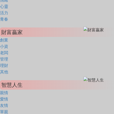
情緒
心靈
活力
青春
財富贏家
創業
小資
老闆
管理
理財
其他
智慧人生
親情
愛情
友情
單親