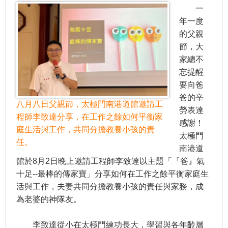
一
年一度
的父親
節，大
家總不
忘提醒
要向爸
爸的辛
八月八日父親節，太極門南港道館邀請工
勞表達
程師李致達分享，在工作之餘如何平衡家
感謝！
庭生活與工作，共同分擔教養小孩的責
太極門
任。
南港道
館於8月2日晚上邀請工程師李致達以主題「『爸』氣
十足--最棒的傳家寶」分享如何在工作之餘平衡家庭生
活與工作，夫妻共同分擔教養小孩的責任與家務，成
為老婆的神隊友。
李致達從小在太極門練功長大，學習與各年齡層