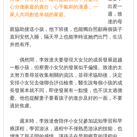
出差一
心分擔家庭的責任，心平氣和的溝通，一
週，致
家人共同創造幸福的家庭。
達的母
親協助接送小孩，他下班後，也能獨自照顧兩個孩子
直到安然入睡，隔天早上也能準時送她們出門，生活
井然有序。
偶然間，李致達夫妻發現大女兒的成長發展超越
一般小孩，但察覺小女兒的發展似乎偏慢。致達的太
太努力查尋並收集相關的資訊，並尋求協助後，決定
安排小女兒去做聯合評估檢查，醫生說每個小孩的成
長發展本就不同，即使發展有一點慢，也不須太過擔
憂。他也提醒妻子要看孩子的進步及好的一面，不要
過於焦慮。
週末時，李致達會陪伴小女兒參加認知學習和早
療課程，學習游泳，過程中不僅熟悉游泳的技能，也
增進了親子間的感情。讓孩子在早期療育
的課程中，