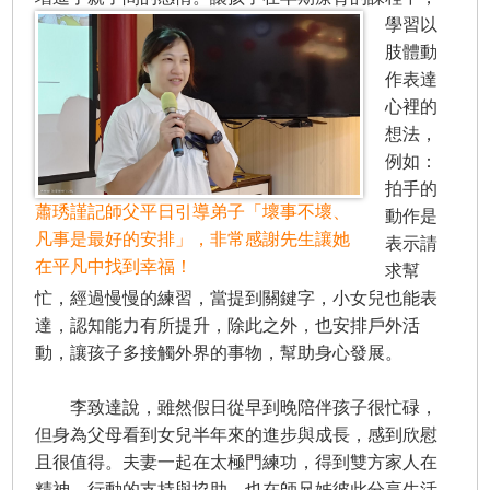
學習以
肢體動
作表達
心裡的
想法，
例如：
拍手的
蕭琇謹記師父平日引導弟子「壞事不壞、
動作是
凡事是最好的安排」，非常感謝先生讓她
表示請
在平凡中找到幸福！
求幫
忙，經過慢慢的練習，當提到關鍵字，小女兒也能表
達，認知能力有所提升，除此之外，也安排戶外活
動，讓孩子多接觸外界的事物，幫助身心發展。
李致達說，雖然假日從早到晚陪伴孩子很忙碌，
但身為父母看到女兒半年來的進步與成長，感到欣慰
且很值得。夫妻一起在太極門練功，得到雙方家人在
精神、行動的支持與協助，也在師兄姊彼此分享生活