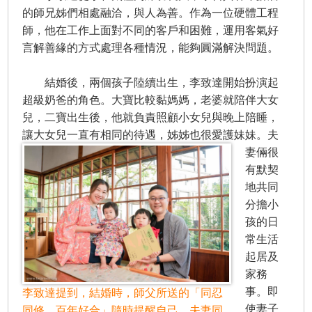
的師兄姊們相處融洽，與人為善。作為一位硬體工程
師，他在工作上面對不同的客戶和困難，運用客氣好
言解善緣的方式處理各種情況，能夠圓滿解決問題。
結婚後，兩個孩子陸續出生，李致達開始扮演起
超級奶爸的角色。大寶比較黏媽媽，老婆就陪伴大女
兒，二寶出生後，他就負責照顧小女兒與晚上陪睡，
讓大女兒一直有相同的待遇，
姊姊也很愛護妹妹。夫
妻倆很
有默契
地共同
分擔小
孩的日
常生活
起居及
家務
事。即
李致達提到，結婚時，師父所送的「同忍
使妻子
同修、百年好合」隨時提醒自己，夫妻同