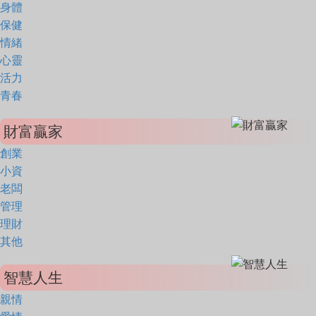
身體
保健
情緒
心靈
活力
青春
財富贏家
創業
小資
老闆
管理
理財
其他
智慧人生
親情