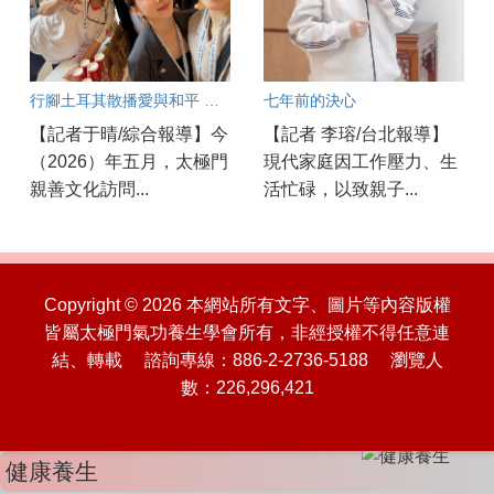
行腳土耳其散播愛與和平 新世代AI講師劉宜欣感動分享
七年前的決心
【記者于晴/綜合報導】今
【記者 李瑢/台北報導】
（2026）年五月，太極門
現代家庭因工作壓力、生
親善文化訪問...
活忙碌，以致親子...
Copyright © 2026 本網站所有文字、圖片等內容版權
皆屬太極門氣功養生學會所有，非經授權不得任意連
結、轉載 諮詢專線：886-2-2736-5188 瀏覽人
數：226,296,421
健康養生