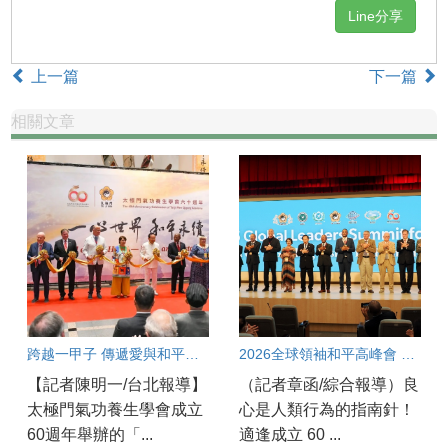
Line分享
上一篇
下一篇
相關文章
跨越一甲子 傳遞愛與和平的全球足跡
2026全球領袖和平高峰會 專家：良心指引正義與人權
【記者陳明一/台北報導】
（記者章函/綜合報導）良
太極門氣功養生學會成立
心是人類行為的指南針！
60週年舉辦的「...
適逢成立 60 ...