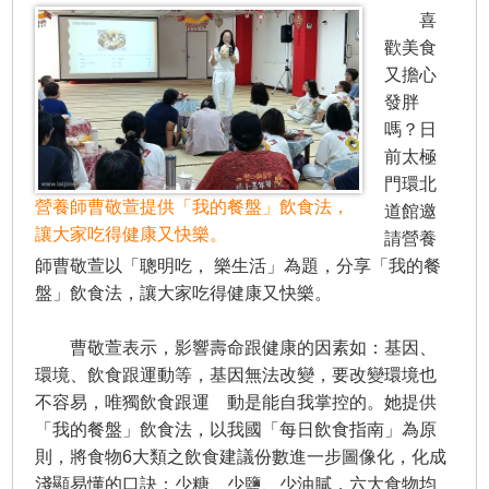
喜
歡美食
又擔心
發胖
嗎？日
前太極
門環北
營養師曹敬萱提供「我的餐盤」飲食法，
道館邀
讓大家吃得健康又快樂。
請營養
師曹敬萱以「聰明吃， 樂生活」為題，分享「我的餐
盤」飲食法，讓大家吃得健康又快樂。
曹敬萱表示，影響壽命跟健康的因素如：基因、
環境、飲食跟運動等，基因無法改變，要改變環境也
不容易，唯獨飲食跟運 動是能自我掌控的。她提供
「我的餐盤」飲食法，以我國「每日飲食指南」為原
則，將食物6大類之飲食建議份數進一步圖像化，化成
淺顯易懂的口訣：少糖、少鹽、少油膩，六大食物均