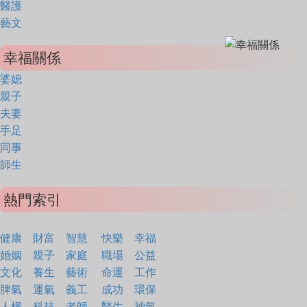
醫護
藝文
幸福關係
婆媳
親子
夫妻
手足
同事
師生
熱門索引
健康
財富
智慧
快樂
幸福
婚姻
親子
家庭
職場
公益
文化
養生
藝術
命運
工作
脾氣
運氣
義工
成功
環保
人權
科技
老師
醫生
神氣