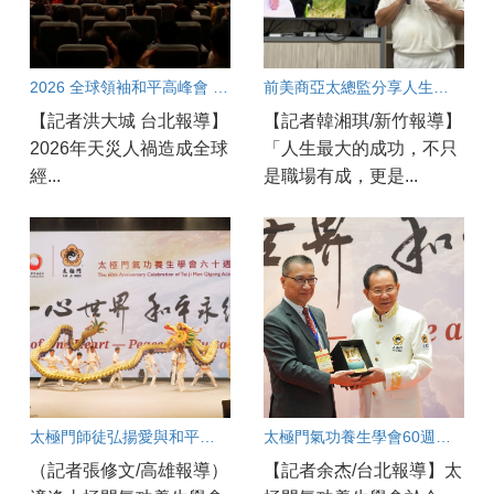
2026 全球領袖和平高峰會 呼籲從良心加速團結合作共創和平契機
前美商亞太總監分享人生智慧 以愛與良心走出圓滿職涯
【記者洪大城 台北報導】
【記者韓湘琪/新竹報導】
2026年天災人禍造成全球
「人生最大的成功，不只
經...
是職場有成，更是...
太極門師徒弘揚愛與和平一甲子 各界齊聚太極門高雄道館見證歷史時刻
太極門氣功養生學會60週年慶開幕！
（記者張修文/高雄報導）
【記者余杰/台北報導】太