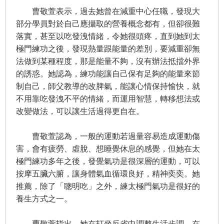
曹敬萱表示，過去她曾在減重中心任職，發現大
部分學員對於自己應攝取的營養概念都有，但卻很難
落實，甚至以吃發洩情緒，令她很頭疼，直到她到太
極門練功之後，發現熱量跟能量的差別，要減重卻無
法做到某種程度，那是能量不夠，沒有辦法抵擋外界
的誘惑。她認為，練功能讓自己保有足夠的能量來節
制自己，師父教導的改脾氣，能讓心情保持愉快，就
不用靠吃發洩不平的情緒，而運用智慧，轉移想法或
改變做法，可以讓生活過得更自在。
曹敬萱認為，一般的運動若過量容易造成運動傷
害，會有疲勞、虛脫、想睡覺休息的感覺，但她在太
極門練功多年之後，發覺氣功是很深層的運動，可以
按摩五臟六腑，讓身體氣血循環良好，精神奕奕。她
推薦，除了「聰明吃」之外，練太極門氣功是很好的
養生方式之一。
曹敬萱指出，她在打坐反省中調整生活步調，在