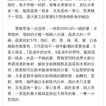
衡吃，每天早晚一杯奶，每餐水果拳頭大，菜比水果
多一點，飯跟蔬菜一樣多，豆魚蛋肉一掌心，堅果種
子一茶匙。讓大家立刻掌握6大類食物飲食的秘訣。
曹敬萱進一步說明，一杯奶240cc約一碗的量；水
果散的、塊狀的大概一個碗八分滿，蔬菜大約一平
碗。蔬果彩虹579，指紅、橙、黃、綠、藍、紫、白各
種顏色都要有，579是指不一樣年齡層的需要份量，5
是小朋友，7是成年的女性，9是成年的男性。飯跟蔬
菜一樣多，約是一平碗的量。曹敬萱同時也帶大家分
辨易混淆的食材，解析全穀雜糧類及蔬菜和水果的分
別；根莖類可以跟米飯做替換的分量。引起肥胖的食
物，大多是製作過程比較精緻的澱粉類，如麵包、蛋
糕、餅乾；她呼籲以全穀取代白米，因白米只含澱
粉。豆魚蛋肉一掌心，掌心多厚，就吃多厚，因人而
異；一茶匙的量大概就是抓起大拇哥的量，一餐一小
把就好。