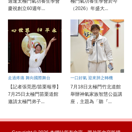
適逢太極門氣功養生學會
極門氣功養生學會於今
慶祝創立60週年...
（2026）年盛大...
走過疼痛 舞向國際舞台
一口好氣 迎來肺之轉機
【記者張莞恩/苗栗報導】
7月18日太極門竹北道館
7月25日太極門苗栗道館
舉辦神氣家族智慧公益講
邀請太極門弟子...
座，主題為「聽『...