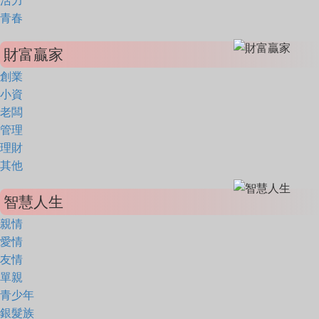
活力
青春
財富贏家
創業
小資
老闆
管理
理財
其他
智慧人生
親情
愛情
友情
單親
青少年
銀髮族