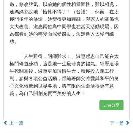
過，修改脾氣。以前她的個性相當固執，難以相處，
連媽媽都說她「恰軋不得了！（台語）」然而，在太
極門多年的修煉，她變得更加圓融，與家人的關係也
大大改善。淑惠兩位高中同學也在當天活動現場，因
為都看到她的轉變而深受感動，決定進入太極門練
功。
「人生難得，明師難求！」淑惠感恩自己能在太
極門修道練功，這是她一生最珍貴的福氣。經歷這場
生死關頭後，淑惠更加珍惜生命，積極投入義工行
列，參與各項公益活動，跟隨著師父將愛與和平的良
心文化傳遞到世界各地，將有限的生命活得更有意
義，為自己開創充實而美好的人生！
Line分享
上一篇
下一篇