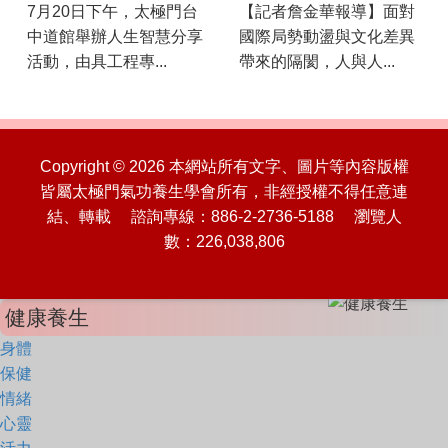
7月20日下午，太極門台
【記者詹金華報導】面對
中道館舉辦人生智慧分享
國際局勢動盪與文化差異
活動，由具工程專...
帶來的隔閡，人與人...
Copyright © 2026 本網站所有文字、圖片等內容版權
皆屬太極門氣功養生學會所有，非經授權不得任意連
結、轉載 諮詢專線：886-2-2736-5188 瀏覽人
數：226,038,806
健康養生
身體
保健
情緒
心靈