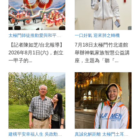
太極門師徒推動愛與和平一甲子
一口好氣 迎來肺之轉機
【記者陳如芝/台北報導】
7月18日太極門竹北道館
2026年8月1日(六)，創立
舉辦神氣家族智慧公益講
一甲子的...
座，主題為「聽『...
建構平安幸福人生 吳政勳分享以良心與正能量守護工安
真誠化解距離 太極門土耳其文化交流傳遞良心與和平