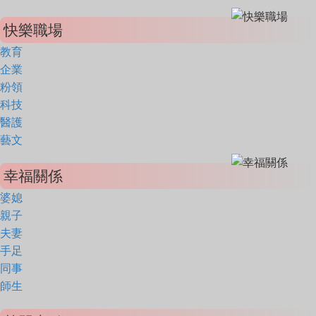
快樂職場
教育
企業
粉領
科技
醫護
藝文
幸福關係
婆媳
親子
夫妻
手足
同事
師生