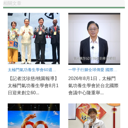
相關文章
太極門氣功養生學會60週年國際盛會：桃園道館同步連線凝聚和平力量
一甲子行腳全球傳愛 國際領袖齊聚見證「一心世界」 太極門氣功養生學會60週年慶 環北實況連線
【記者沈珍慈/桃園報導】
2026年8月1日，太極門
太極門氣功養生學會8月1
氣功養生學會於台北國際
日迎來創立60...
會議中心隆重舉...