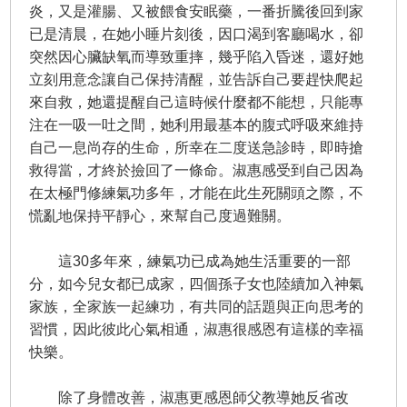
炎，又是灌腸、又被餵食安眠藥，一番折騰後回到家
已是清晨，在她小睡片刻後，因口渴到客廳喝水，卻
突然因心臟缺氧而導致重摔，幾乎陷入昏迷，還好她
立刻用意念讓自己保持清醒，並告訴自己要趕快爬起
來自救，她還提醒自己這時候什麼都不能想，只能專
注在一吸一吐之間，她利用最基本的腹式呼吸來維持
自己一息尚存的生命，所幸在二度送急診時，即時搶
救得當，才終於撿回了一條命。淑惠感受到自己因為
在太極門修練氣功多年，才能在此生死關頭之際，不
慌亂地保持平靜心，來幫自己度過難關。
這30多年來，練氣功已成為她生活重要的一部
分，如今兒女都已成家，四個孫子女也陸續加入神氣
家族，全家族一起練功，有共同的話題與正向思考的
習慣，因此彼此心氣相通，淑惠很感恩有這樣的幸福
快樂。
除了身體改善，淑惠更感恩師父教導她反省改