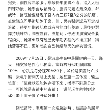
完美，個性容易緊張，導致長年腸胃不適。進入太極
門練功後，她學會放鬆身心，腸胃問題逐漸痊癒。46
歲時，醫院檢查發現子宮內有三顆7至8公分的肌瘤，
並建議立即手術切除子宮。但，另有醫師認為可定期
追蹤，待更年期後肌瘤或有可能自行萎縮，最後她選
擇持續練功，調整體質。沒想到，停經後肌瘤完全萎
縮消失，她甚至沒有經歷更年期各種的不適症狀，讓
她驚喜不已，更加感謝自己持續每天的練功習慣。
2009年7月19日，是淑惠生命中最關鍵的一天。那
天，她突發急性心肌梗塞。當時右冠狀動脈阻塞
100%，心跳是每分鐘20至30下，等於是瀕臨死亡狀
態，緊急手術開刀裝上支架，她甚至一度休克，醫生
坦言：「這種狀況能夠存活下來，機率不到萬分之
一，可以說是奇蹟中的奇蹟！」還開玩笑的對她說：
你可能上輩子做了許多好事！
回想當時，淑惠第一次送急診時，被誤診為腸胃