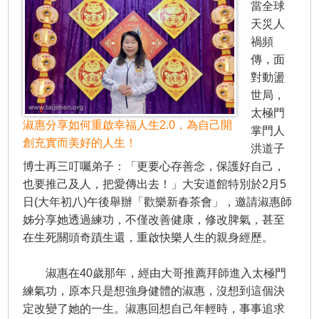
當全球
天災人
禍頻
傳，面
對動盪
世局，
太極門
淑惠分享如何重啟幸福人生2.0，為自己開
掌門人
創充實而美好的人生！
洪道子
博士再三叮囑弟子：「更要心存善念，保護好自己，
也要推己及人，把愛傳出去！」大安道館特別於2月5
日(大年初八)午後舉辦「歡樂新春茶會」，邀請淑惠師
姊分享她透過練功，不僅改善健康，修改脾氣，甚至
在生死關頭奇蹟生還，重啟快樂人生的親身經歷。
淑惠在40歲那年，經由大哥推薦拜師進入太極門
練氣功，原本只是想強身健體的淑惠，沒想到這個決
定改變了她的一生。淑惠回想自己年輕時，事事追求