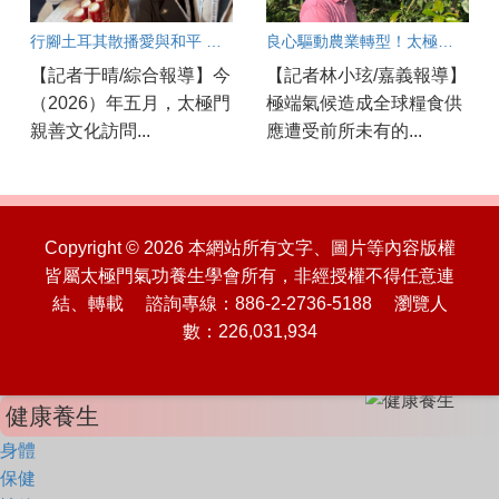
行腳土耳其散播愛與和平 新世代AI講師劉宜欣感動分享
良心驅動農業轉型！太極門弟子守護土地新典範
【記者于晴/綜合報導】今
【記者林小玹/嘉義報導】
（2026）年五月，太極門
極端氣候造成全球糧食供
親善文化訪問...
應遭受前所未有的...
Copyright © 2026 本網站所有文字、圖片等內容版權
皆屬太極門氣功養生學會所有，非經授權不得任意連
結、轉載 諮詢專線：886-2-2736-5188 瀏覽人
數：226,031,934
健康養生
身體
保健