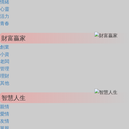
情緒
心靈
活力
青春
財富贏家
創業
小資
老闆
管理
理財
其他
智慧人生
親情
愛情
友情
單親