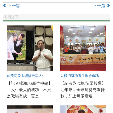
上一篇
下一篇
相關文章
前美商亞太總監分享人生智慧 以愛與良心走出圓滿職涯
太極門氣功養生學會60週年盛典 苗栗道館同步歡慶 百工百業共展良善力量
【記者韓湘琪/新竹報導】
【記者吳欣桐/苗栗報導】
「人生最大的成功，不只
近年來，全球局勢充滿變
是職場有成，更是...
數，加上氣候變遷...