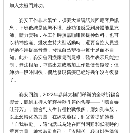
加入太極門練功。
姿安工作非常繁忙，須要大量講話與回應客戶訊
息，下班後總是疲憊不堪。練功後感受到身體能量充
沛、體力變強，在工作時無需咖啡因提神飲料，也可
以精神飽滿。幾次主持大型活動時，還要音控人員提
醒她不用提高音量，發現自己變得中氣十足而不自
知。此外，姿安曾因搬家傷到尾椎，醫生表示只能控
制，無法根治，每當出差或增加工作量便會復發；但
練功一段時間後，偶然發現舊疾已經好幾年沒有復發
了。
姿安回顧，2022年參與太極門舉辦的全球祈福音
樂會，聽到主持人解釋神獸孔雀的含義——「嚐百毒
吐芬芳」，體會到人生各種挑戰很多，應如孔雀般，
以正念轉化為力量。在練功過程，師父曾提醒她要
「自我鼓勵」，這句話成為她在面對困難和低潮時的
重要力量，她常激勵自己：「沒關係，我可以做得很