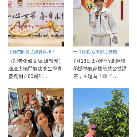
太極門師徒弘揚愛與和平一甲子 各界齊聚太極門高雄道館見證歷史時刻
一口好氣 迎來肺之轉機
（記者張修文/高雄報導）
7月18日太極門竹北道館
適逢太極門氣功養生學會
舉辦神氣家族智慧公益講
慶祝創立60週年...
座，主題為「聽『...