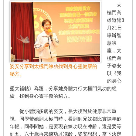
太
極門高
雄道館3
月21日
舉辦智
慧講
座，太
極門弟
子姿安
姿安分享到太極門練功找到身心靈健康的
以《我
秘方。
的身心
靈大補帖》為題，分享她身體力行太極門氣功的經
驗，找到身心靈平衡的秘方。
從小體弱多病的姿安，長大後對於健康非常重
視。同學帶她到太極門時，看到師兄姊都比實際年齡
年輕，同學問她，是要現在練功現在凍齡，還是要等
到五、六十歲再來練功才凍齡，姿安想想，當下決定