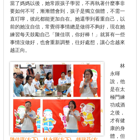
當了媽媽以後，她常跟孩子學習，不再執著什麼事非
要如何不可，漸漸體會到，孩子是獨立個體，不需一
直叮嚀，彼此都能更加自在。她還學到看重自己，以
前的她沒自信，常覺得事情總是做得不夠好，現在她
練習每天鼓勵自己「陳佳琪，你好棒！」就算有一些
事情沒做好，也會重新調整，往好處想，讓心念越來
越正向。
林
永暉
說，他
是在太
極門練
功戒酒
之後，
才有健
康的身
體，但
陳佳琪(右下)、林永暉(左下)、鍾瑞芬(右