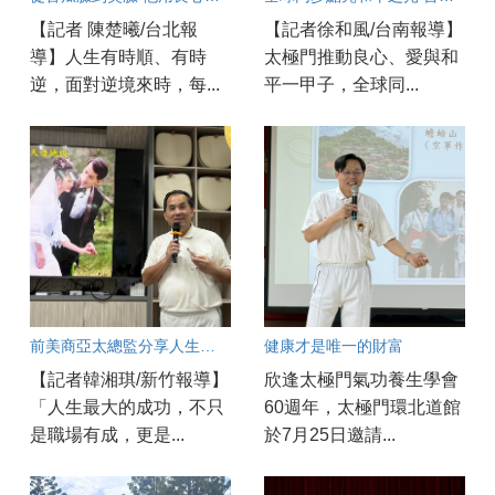
【記者 陳楚曦/台北報
【記者徐和風/台南報導】
導】人生有時順、有時
太極門推動良心、愛與和
逆，面對逆境來時，每...
平一甲子，全球同...
前美商亞太總監分享人生智慧 以愛與良心走出圓滿職涯
健康才是唯一的財富
【記者韓湘琪/新竹報導】
欣逢太極門氣功養生學會
「人生最大的成功，不只
60週年，太極門環北道館
是職場有成，更是...
於7月25日邀請...