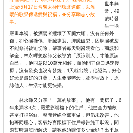
世事無
上)於5月17日齊聚太極門環北道館，以溫
常，49
暖的歌聲傳遞愛與祝福，並分享勵志小故
歲時發
事。
生一場
嚴重車禍，被酒駕者撞壞了五臟六腑，沒有任何外
傷，卻心臟挫傷、肝臟撕裂、脾臟破裂，因脾臟破裂
不能修補被迫切除，肇事者每天到醫院看他，商談和
解金，林永暉想起師父教導的「原諒別人，才能原諒
自己」，他同意以10萬元和解，而他開刀傷口迅速復
原，沒有發炎也沒有發燒，4天就出院，他認為，好心
好念是最好的良藥，人生要能轉念，並學習放下，原
諒他人，生活才能更快樂。
林永暉又分享「一萬的故事」。他有一間房子，6
年來漏水3次，嚴重影響樓下的住戶，他盡全力補救，
甚至打掉浴缸、整間管線全部重做，但仍未改善，他
抱著同理心，客氣好言跟樓下住戶報告施工狀況，問
題暫時還沒能解決，請教他須賠償多少金額？出乎意