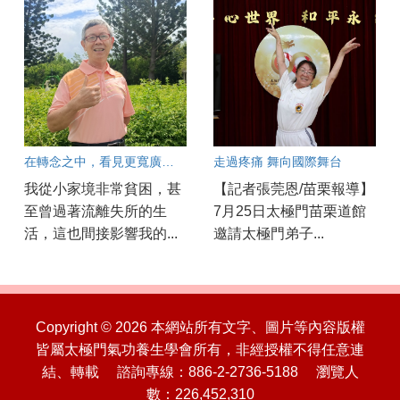
在轉念之中，看見更寬廣的人生
走過疼痛 舞向國際舞台
我從小家境非常貧困，甚
【記者張莞恩/苗栗報導】
至曾過著流離失所的生
7月25日太極門苗栗道館
活，這也間接影響我的...
邀請太極門弟子...
Copyright © 2026 本網站所有文字、圖片等內容版權
皆屬太極門氣功養生學會所有，非經授權不得任意連
結、轉載 諮詢專線：886-2-2736-5188 瀏覽人
數：226,452,310