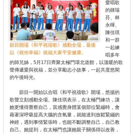
愛唱歌
的鍾瑞
芬、林
永暉、
陳佳琪
和一群
節目開場《和平祝禱歌》感動全場，最後
一起練
以《祝你幸福》祝福大家平安健康。
唱多年
的師兄姊，5月17日齊聚太極門環北道館，以溫暖的歌
聲傳遞愛與祝福，並分享勵志小故事，一起共度悠閑
的午後時光。
節目一開始以合唱《和平祝禱歌》開場，悠揚的
歌聲立刻感動全場。陳佳琪表示，在太極門練功，讓
她更懂得覺察自己，當感覺身體某個部位緊繃時，會
藉著深呼吸提高大腦的含氧量，就能達到放鬆緊繃的
神經，遇到事情緊張時，也能不斷調整自己，自己教
自己。她提到，在太極門也讓她親子關係得以改善，