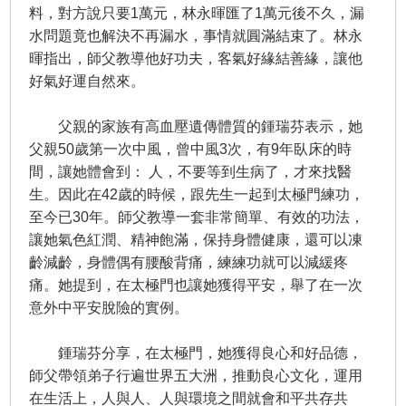
料，對方說只要1萬元，林永暉匯了1萬元後不久，漏
水問題竟也解決不再漏水，事情就圓滿結束了。林永
暉指出，師父教導他好功夫，客氣好緣結善緣，讓他
好氣好運自然來。
父親的家族有高血壓遺傳體質的鍾瑞芬表示，她
父親50歲第一次中風，曾中風3次，有9年臥床的時
間，讓她體會到： 人，不要等到生病了，才來找醫
生。因此在42歲的時候，跟先生一起到太極門練功，
至今已30年。師父教導一套非常簡單、有效的功法，
讓她氣色紅潤、精神飽滿，保持身體健康，還可以凍
齡減齡，身體偶有腰酸背痛，練練功就可以減緩疼
痛。她提到，在太極門也讓她獲得平安，舉了在一次
意外中平安脫險的實例。
鍾瑞芬分享，在太極門，她獲得良心和好品德，
師父帶領弟子行遍世界五大洲，推動良心文化，運用
在生活上，人與人、人與環境之間就會和平共存共