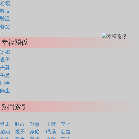
粉領
科技
醫護
藝文
幸福關係
婆媳
親子
夫妻
手足
同事
師生
熱門索引
健康
財富
智慧
快樂
幸福
婚姻
親子
家庭
職場
公益