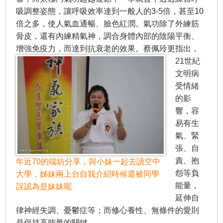
吸調整姿態，讓呼吸效率達到一般人的3-5倍，甚至10
倍之多，使人氣血通暢、臉色紅潤。氣功除了外練筋
骨皮，還有內練精氣神，調合身體內部的陰陽平衡、
增強免疫力，而達到抗衰老的效果。
蔡佩玲更指出，
21世紀
文明病
受情緒
的影
響，容
易有生
氣、緊
張、自
責、抱
年近70的端紡分享，與小妹一起去讀空中
怨等負
大學，姊妹兩上台自我介紹時候還被同學
能量，
誤認為是妹妹呢
延伸自
律神經失調、憂鬱症等；而修心養性、無條件的愛則
是保持高能量的關鍵。