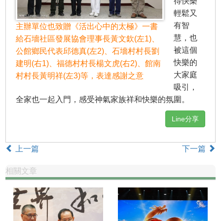
得快樂
輕鬆又
有智
主辦單位也致贈《活出心中的太極》一書
慧，也
給石墻社區發展協會理事長黃文欽(左1)、
被這個
公館鄉民代表邱德真(左2)、石墻村村長劉
快樂的
建明(右1)、福德村村長楊文虎(右2)、館南
大家庭
村村長黃明祥(左3)等，表達感謝之意
吸引，
全家也一起入門，感受神氣家族祥和快樂的氛圍。
Line分享
上一篇
下一篇
相關文章