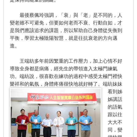
最後蔡佩玲強調，「衰」與「老」是不同的，人
變老雖不可避免，但要如何老而不衰、行動自如，才
是我們應該追求的課題，所以幫助自己身體從失衡到
平衡，學習太極陰陽智慧，就是往抗衰老的方向邁
進。
王端紡多年前因繁重的工作壓力，加上心情不好
導致全身都是病痛，經先生的帶領進入太極門練氣
功。端紡說，很喜歡在練功的過程中感受太極門裡快
樂祥和的氣氛，身體疼痛很快地就好轉了。
端紡妹妹
看到姊
姊講話
的語氣
跟以往
大大不
同，變