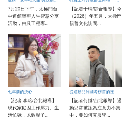
7月20日下午，太極門台
【記者于晴/綜合報導】今
中道館舉辦人生智慧分享
（2026）年五月，太極門
活動，由具工程專...
親善文化訪問...
七年前的決心
從過動兒到國考榜首的逆襲秘訣
【記者 李瑢/台北報導】
【記者何嬡/台北報導】過
現代家庭因工作壓力、生
動兒常被認為注意力不集
活忙碌，以致親子...
中，要如何克服學...