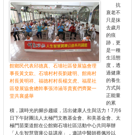
抗
衰老不
只是抹
去歲月
的痕
跡，更
是一種
生活態
度，透
館鄉民代表邱德真、石墻社區發展協會理
過健康
事長黃文欽、石墻村村長劉建明、館南村
的養生
村長黃明祥、福德村村長楊文虎、福星社
方式與
區發展協會總幹事張沛涵等貴賓們齊聚一
正能量
堂共襄盛舉
的累
積，讓時光的腳步趨緩，活出健康人生與活力！7月6
日下午財團法人太極門文教基金會、和美基金會、太
極門苗栗道館在公館鄉石墻社區活動中心共同舉辦
「人生智慧寶庫公益講座」，邀請中醫師蔡佩玲以