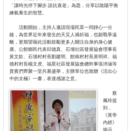
「讓時光停下腳步 談抗衰老」為題，分享以陰陽平衡
練氣養生的智慧。
活動開始，主持人邀請現場民眾一同靜心一分
鐘，為世界近年來發生的天災人禍祈福，也願戰爭遠
離，更期望藉此活動鼓勵更多人關注自身的身心健
康。公館鄉民代表邱德真、石墻社區發展協會理事長
黃文欽、石墻村村長劉建明、館南村村長黃明祥、福
德村村長楊文虎、福星社區發展協會總幹事張沛涵等
貴賓們齊聚一堂共襄盛舉，主辦單位也致贈《活出心
中的太極》一書，表達感謝之意。
蔡
佩玲提
到，
《黃帝
內經》
揭示