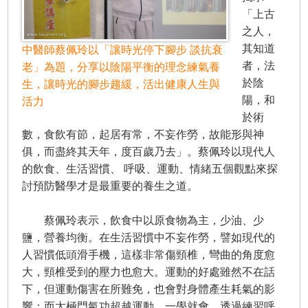
「上古
之人，
其知道
中醫師蔡佩玲以「讓時光停下腳步 談抗衰
者，法
老」為題，分享以陰陽平衡的理念練氣養
於陰
生，讓時光的腳步趨緩，活出健康人生與
陽，和
活力
於術
數，食飲有節，起居有常，不妄作勞，故能形與神
俱，而盡終其天年，度百歲乃去」。蔡佩玲以現代人
的飲食、生活習慣、 呼吸、運動、情緒五個觀點來探
討預防醫學才是最重要的養生之道。
蔡佩玲表示，飲食中以原食物為主，少油、少
鹽，營養均衡。在生活習慣中不妄作勞，譬如現代的
人習慣低頭滑手機，這樣非常傷頸椎，彎曲的角度愈
大，頸椎受到的壓力也愈大。運動的好處雖然不在話
下，但運動傷害在所難免，也會對身體產生耗氣的影
響；而太極門氣功超越運動，一學就會，透過練習呼