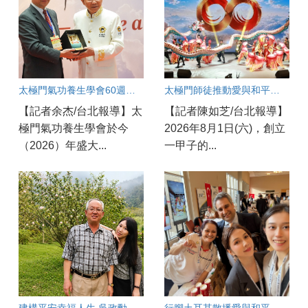
太極門氣功養生學會60週年慶開幕！
太極門師徒推動愛與和平一甲子
【記者余杰/台北報導】太
【記者陳如芝/台北報導】
極門氣功養生學會於今
2026年8月1日(六)，創立
（2026）年盛大...
一甲子的...
建構平安幸福人生 吳政勳分享以良心與正能量守護工安
行腳土耳其散播愛與和平 新世代AI講師劉宜欣感動分享