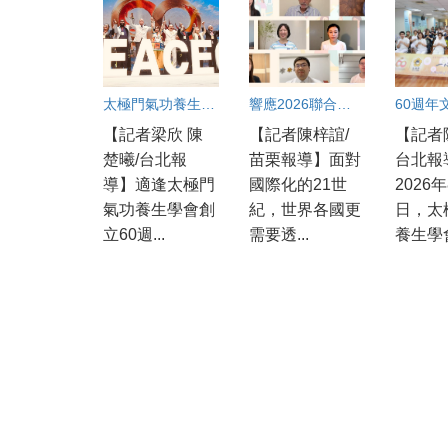
太極門氣功養生學會60週年文化饗宴 古亭道館同步連線 百工百業弟子見證練氣修心的力量
響應2026聯合國國際友誼日 用良善友誼 維護永續和平
【記者梁欣 陳
【記者陳梓誼/
【記者
楚曦/台北報
苗栗報導】面對
台北報
導】適逢太極門
國際化的21世
2026
氣功養生學會創
紀，世界各國更
日，太
立60週...
需要透...
養生學會