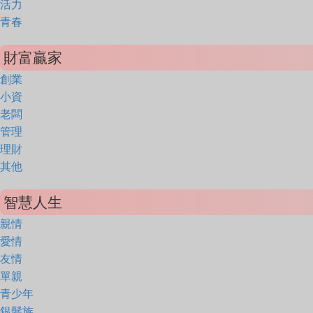
活力
青春
財富贏家
創業
小資
老闆
管理
理財
其他
智慧人生
親情
愛情
友情
單親
青少年
銀髮族