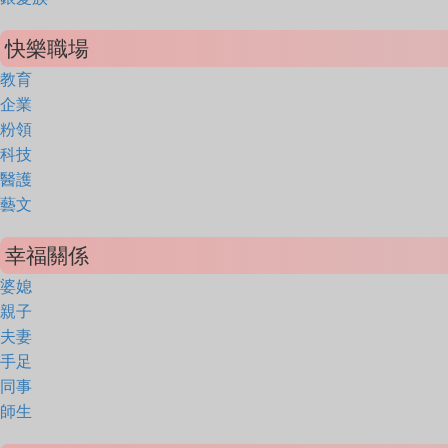
快樂職場
教育
企業
粉領
科技
醫護
藝文
幸福關係
婆媳
親子
夫妻
手足
同事
師生