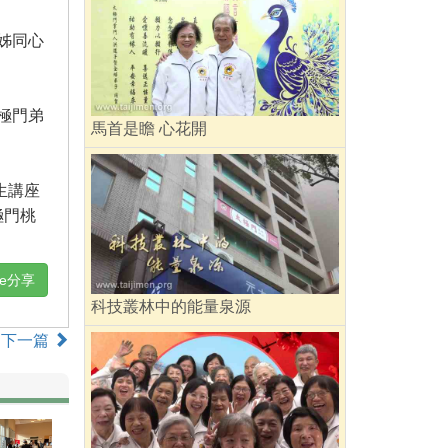
姊同心
極門弟
馬首是瞻 心花開
生講座
極門桃
ne分享
科技叢林中的能量泉源
下一篇