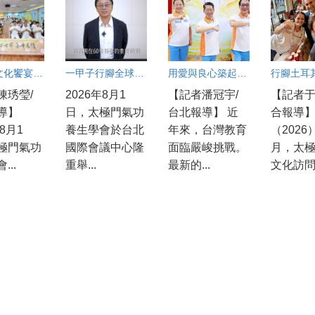
60週年文化饗宴 太極門內湖道館分享養生智慧 逾300人參與
一甲子行腳全球傳愛 國際領袖齊聚見證「一心世界」 太極門氣功養生學會60週年慶 環北實況連線
用愛與良心築起希望：面對教育現場的焦慮與AI浪潮，他們如何陪伴孩子成長？
陳琇瑩/
2026年8月1
【記者潘冠宇/
【記者于
導】
日，太極門氣功
台北報導】 近
合報導
年8月1
養生學會於台北
年來，台灣教育
（2026
極門氣功
國際會議中心隆
面臨嚴峻挑戰。
月，太
...
重舉...
最新的...
文化訪問.