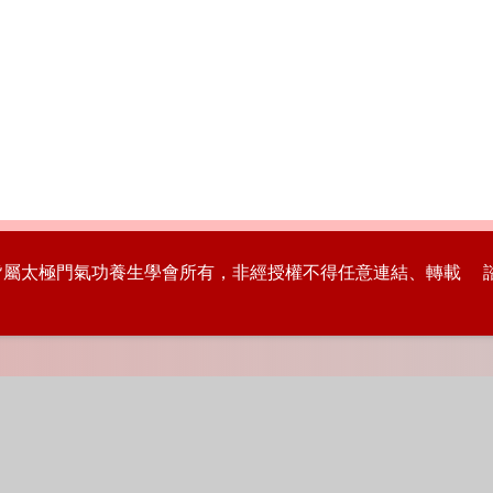
版權皆屬太極門氣功養生學會所有，非經授權不得任意連結、轉載 諮詢專線：8