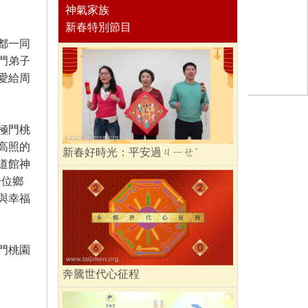
神氣家族
新春特別節目
都一同
門弟子
愛給周
極門桃
高照的
新春好時光：平安過ㄐㄧㄝˊ
道館神
一位鄉
與幸福
門桃園
奔騰世代心征程