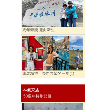
馬年奔騰 迎向新生
龍馬精神：奔向希望的一年(1)
神氣家族
50週年特別節目