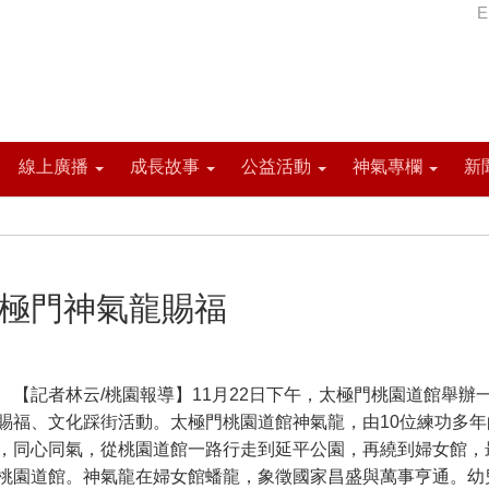
E
線上廣播
成長故事
公益活動
神氣專欄
新
太極門神氣龍賜福
記者林云/桃園報導】11月22日下午，太極門桃園道館舉辦
賜福、文化踩街活動。太極門桃園道館神氣龍，由10位練功多年
，同心同氣，從桃園道館一路行走到延平公園，再繞到婦女館，
桃園道館。神氣龍在婦女館蟠龍，象徵國家昌盛與萬事亨通。幼