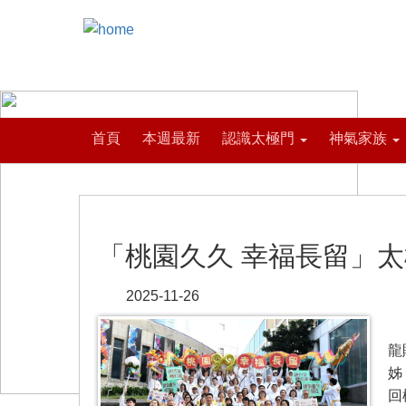
首頁
本週最新
認識太極門
神氣家族
「桃園久久 幸福長留」
2025-11-26
【
龍
姊
回