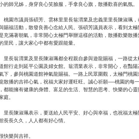
小的師兄姊，身穿良心笑臉服，手拿良心旗，散播歡喜的氣氛。
園市議員張碩芳、雲林里里長翁渭業及忠義里里長陳淑珮，
與賜福活動，散發良善心念給人民。張碩芳議員表示，看到太極
是充滿著朝氣，非常開心太極門舉辦這樣的活動，散播歡樂散播
的里民，讓大家心中都有愛跟能量。
長翁渭業及里長陳淑珮都全程親自參與遊龍賜福，一路從太
道館行走到延平公園及婦女館。翁渭業表示，非常開心，在豔陽
氣下，參與桃園道館神氣龍賜福。一路上民眾圍觀，太極門桃園
龍散播的吉祥心氣，祝福大家好運旺旺。誠心祈願──桃園的每
，都能擁有健康的身體、富足的生活、智慧的思考、快樂的心靈
家庭。
長陳淑珮表示，要送給人民平安、好心與幸福，也祝福太極
館長長久久，人人都有好心情。
很快樂與吉祥。