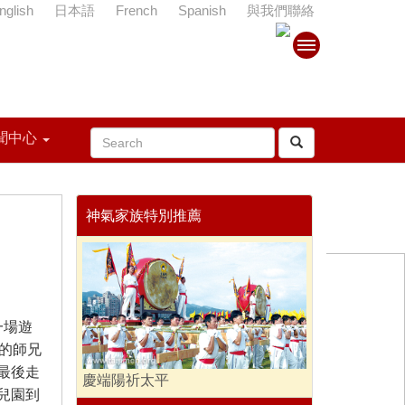
nglish
日本語
French
Spanish
與我們聯絡
聞中心
神氣家族特別推薦
一場遊
的師兄
最後走
慶端陽祈太平
兒園到