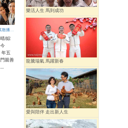
樂活人生 馬到成功
行腳土耳其散播愛與和平 新世代AI講師劉宜欣感動分享
晴/綜
】今
）年五
極門親善
龍騰瑞氣 馬躍新春
..
愛與陪伴 走出新人生