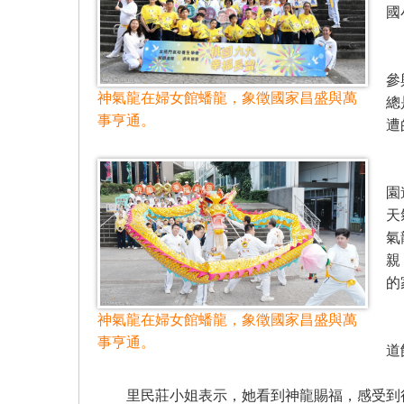
國
桃
參
神氣龍在婦女館蟠龍，象徵國家昌盛與萬
總
事亨通。
遭
里
園
天
氣
親
的
神氣龍在婦女館蟠龍，象徵國家昌盛與萬
里
事亨通。
道
里民莊小姐表示，她看到神龍賜福，感受到