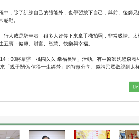
中，除了訓練自己的體能外，也學習放下自己，與前、後師兄
常感動。
行人或是騎車者，很多人皆停下來拿手機拍照，非常吸睛。太
生五寶：健康、財富、智慧、快樂與幸福。
4：00將舉辦「桃園久久 幸福長留」活動。有中醫師沈睦森養
帶來「親子關係 值得一生經營」的智慧分享。邀請民眾鄉親到太
Li