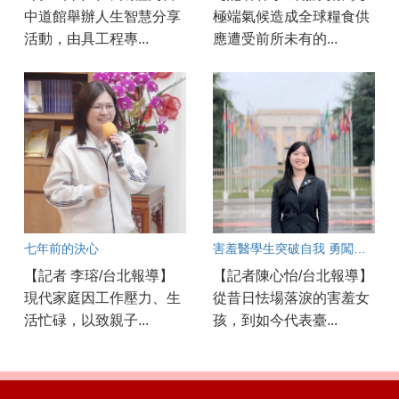
中道館舉辦人生智慧分享
極端氣候造成全球糧食供
活動，由具工程專...
應遭受前所未有的...
七年前的決心
害羞醫學生突破自我 勇闖WHA國際舞台 入選百億圓夢計畫
【記者 李瑢/台北報導】
【記者陳心怡/台北報導】
現代家庭因工作壓力、生
從昔日怯場落淚的害羞女
活忙碌，以致親子...
孩，到如今代表臺...