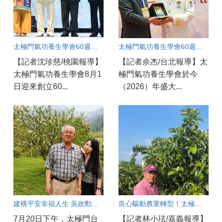
太極門氣功養生學會60週年國際盛會：桃園道館同步連線凝聚和平力量
太極門氣功養生學會60週年慶開幕！
【記者沈珍慈/桃園報導】
【記者余杰/台北報導】太
太極門氣功養生學會8月1
極門氣功養生學會於今
日迎來創立60...
（2026）年盛大...
建構平安幸福人生 吳政勳分享以良心與正能量守護工安
良心驅動農業轉型！太極門弟子守護土地新典範
7月20日下午，太極門台
【記者林小玹/嘉義報導】