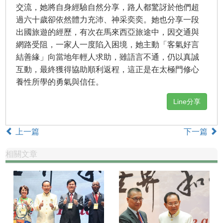
交流，她將自身經驗自然分享，路人都驚訝於他們超
過六十歲卻依然體力充沛、神采奕奕。她也分享一段
出國旅遊的經歷，有次在馬來西亞旅途中，因交通與
網路受阻，一家人一度陷入困境，她主動「客氣好言
結善緣」向當地年輕人求助，雖語言不通，仍以真誠
互動，最終獲得協助順利返程，這正是在太極門修心
養性所學的勇氣與信任。
Line分享
上一篇
下一篇
相關文章