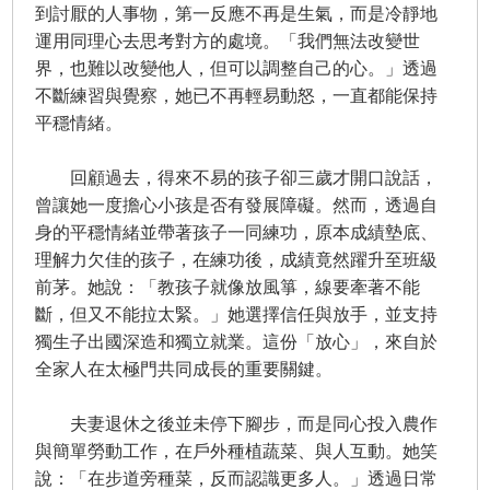
到討厭的人事物，第一反應不再是生氣，而是冷靜地
運用同理心去思考對方的處境。「我們無法改變世
界，也難以改變他人，但可以調整自己的心。」透過
不斷練習與覺察，她已不再輕易動怒，一直都能保持
平穩情緒。
回顧過去，得來不易的孩子卻三歲才開口說話，
曾讓她一度擔心小孩是否有發展障礙。然而，透過自
身的平穩情緒並帶著孩子一同練功，原本成績墊底、
理解力欠佳的孩子，在練功後，成績竟然躍升至班級
前茅。她說：「教孩子就像放風箏，線要牽著不能
斷，但又不能拉太緊。」她選擇信任與放手，並支持
獨生子出國深造和獨立就業。這份「放心」，來自於
全家人在太極門共同成長的重要關鍵。
夫妻退休之後並未停下腳步，而是同心投入農作
與簡單勞動工作，在戶外種植蔬菜、與人互動。她笑
說：「在步道旁種菜，反而認識更多人。」透過日常