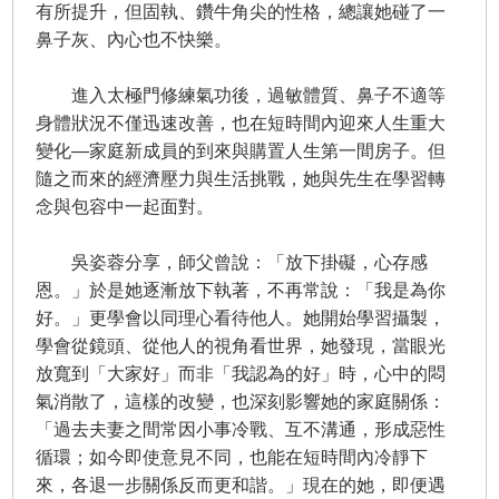
有所提升，但固執、鑽牛角尖的性格，總讓她碰了一
鼻子灰、內心也不快樂。
進入太極門修練氣功後，過敏體質、鼻子不適等
身體狀況不僅迅速改善，也在短時間內迎來人生重大
變化—家庭新成員的到來與購置人生第一間房子。但
隨之而來的經濟壓力與生活挑戰，她與先生在學習轉
念與包容中一起面對。
吳姿蓉分享，師父曾說：「放下掛礙，心存感
恩。」於是她逐漸放下執著，不再常說：「我是為你
好。」更學會以同理心看待他人。她開始學習攝製，
學會從鏡頭、從他人的視角看世界，她發現，當眼光
放寬到「大家好」而非「我認為的好」時，心中的悶
氣消散了，這樣的改變，也深刻影響她的家庭關係：
「過去夫妻之間常因小事冷戰、互不溝通，形成惡性
循環；如今即使意見不同，也能在短時間內冷靜下
來，各退一步關係反而更和諧。」現在的她，即便遇