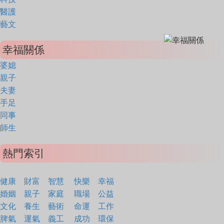
醫護
藝文
幸福關係
婆媳
親子
夫妻
手足
同事
師生
熱門索引
健康
財富
智慧
快樂
幸福
婚姻
親子
家庭
職場
公益
文化
養生
藝術
命運
工作
脾氣
運氣
義工
成功
環保