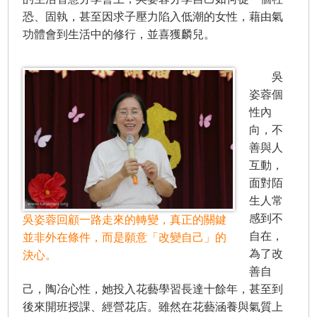
恐、固執，甚至因求子壓力陷入低潮的女性，藉由氣
功體會到生活中的修行，並喜獲麟兒。
吳
姿蓉個
性內
向，不
善與人
互動，
面對陌
生人常
感到不
吳姿蓉回顧一路走來的轉變，真正的關鍵
自在，
並非外在條件，而是願意「改變自己」的
為了改
決心。
善自
己，陶冶心性，她投入花藝學習長達十餘年，甚至到
後來開班授課、經營花店。雖然在花藝涵養與氣質上