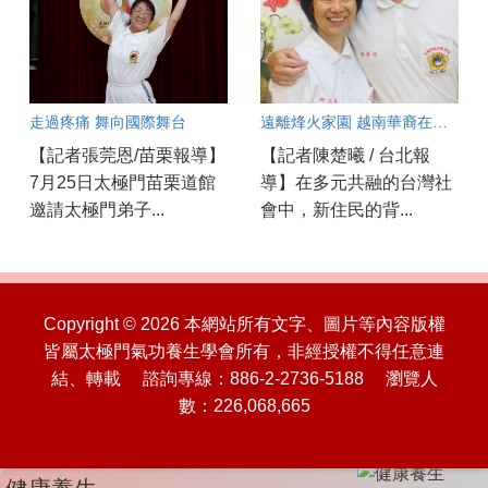
走過疼痛 舞向國際舞台
遠離烽火家園 越南華裔在太極門 改變命運 遇見幸福
【記者張莞恩/苗栗報導】
【記者陳楚曦 / 台北報
7月25日太極門苗栗道館
導】在多元共融的台灣社
邀請太極門弟子...
會中，新住民的背...
Copyright © 2026 本網站所有文字、圖片等內容版權
皆屬太極門氣功養生學會所有，非經授權不得任意連
結、轉載 諮詢專線：886-2-2736-5188 瀏覽人
數：226,068,665