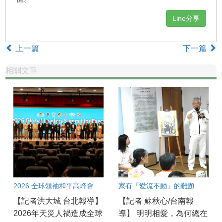
Line分享
上一篇
下一篇
相關文章
2026 全球領袖和平高峰會 呼籲從良心加速團結合作共創和平契機
家有「愛流不動」的難題？破解親子溝通冰河期良方大公開！
【記者洪大城 台北報導】
【記者 蘇秋心/台南報
2026年天災人禍造成全球
導】 明明相愛，為何總在