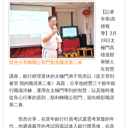
【記者
辛蒂/高
雄報
導】3月
19日太
極門高
雄道館
舉辦人
世杰分享轉職公部門創造職涯第二春
生智慧
講座，銀行經理退休的太極門弟子世杰以《從主管到
被管 我的職涯第二春》為題，分享他經歷三十餘年銀
行職場淬鍊，運用在太極門學到的智慧，以及隨時遵
從良心行事的原則，順利轉職公部門，迎向精彩職涯
第二春。
世杰分享，在當年銀行行員考試還需考算盤的年
代，他通過嚴苛的考試與面試進入銀行體系後，在高