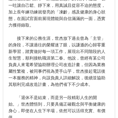
一吐讓自己鬆、靜下來，用真誠且從容不迫的態度，
加上長年練功練就發亮的「凍齡」感及健康的身心狀
態，在面試官面前展現體能與自信滿滿的一面，憑實
力獲得錄取。
接下來的公務生涯，世杰放下過去曾為「主管」
的身段，不讓過往的榮耀迷了眼，以謙遜的心歸零重
新學習，踏實做好每一項工作，展現出不同階段的人
生智慧，順利接軌職涯第二春。他說，曾經有某公司
負責人來電希望協助辦理公司改造計畫，但因為業務
屬性繁複，被同事們視為燙手山芋，世杰接起電話後
一本服務的精神，向該負責人詳細解說，後續並協助
其順利完成改造計畫，為他們省下不少成本。
「退休不是結束，而是另一段精彩人生的開
始。」世杰體悟到，只要具備正確觀念與平衡健康的
身心，即使在人生下半場，依然可以活得充實、有價
值。