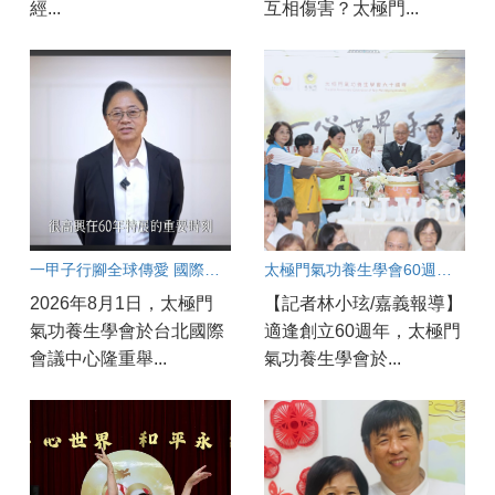
經...
互相傷害？太極門...
一甲子行腳全球傳愛 國際領袖齊聚見證「一心世界」 太極門氣功養生學會60週年慶 環北實況連線
太極門氣功養生學會60週年慶 嘉義實況連線
2026年8月1日，太極門
【記者林小玹/嘉義報導】
氣功養生學會於台北國際
適逢創立60週年，太極門
會議中心隆重舉...
氣功養生學會於...