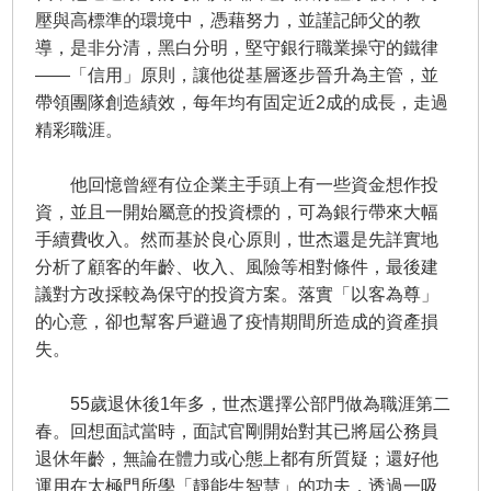
壓與高標準的環境中，憑藉努力，並謹記師父的教
導，是非分清，黑白分明，堅守銀行職業操守的鐵律
——「信用」原則，讓他從基層逐步晉升為主管，並
帶領團隊創造績效，每年均有固定近2成的成長，走過
精彩職涯。
他回憶曾經有位企業主手頭上有一些資金想作投
資，並且一開始屬意的投資標的，可為銀行帶來大幅
手續費收入。然而基於良心原則，世杰還是先詳實地
分析了顧客的年齡、收入、風險等相對條件，最後建
議對方改採較為保守的投資方案。落實「以客為尊」
的心意，卻也幫客戶避過了疫情期間所造成的資產損
失。
55歲退休後1年多，世杰選擇公部門做為職涯第二
春。回想面試當時，面試官剛開始對其已將屆公務員
退休年齡，無論在體力或心態上都有所質疑；還好他
運用在太極門所學「靜能生智慧」的功夫，透過一吸