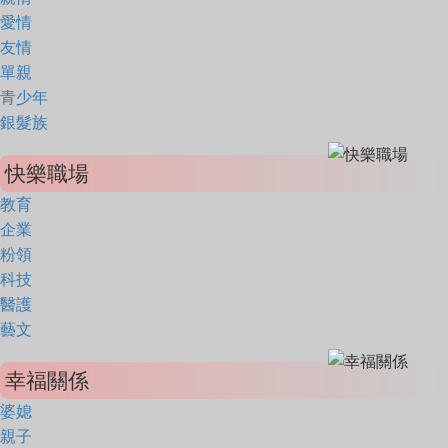
愛情
友情
單親
青少年
銀髮族
快樂職場
教育
企業
粉領
科技
醫護
藝文
幸福關係
婆媳
親子