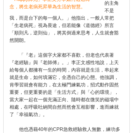
的主角
念，將生老病死昇華為生活的智慧。
不是
我，而是台下的每一個人。」他指出，一般人常把
「生老病死」視為畏途，但若能像《道德經》所言
「順則凡，逆則仙」，將其倒過來思考，人生就會豁
然開朗。
「『老』這個字大家都不喜歡，但老也代表著
『老經驗』與『老師傅』。」李正文感性地說，上天
給每個人都擁有一生的時間，內容就是生活，串起來
就是生命，如何填滿它，全憑自己的心態。他強調，
肯學習就會有能力，在太極門練氣功，招式動作固然
重要，但更重要的是「生活方式」與「心的環境」，
當大家一起在一個充滿正向、隨時都在微笑的磁場中
相處，在呼吸吐納間自然而然會互相影響，進而練就
了「幸福氣功」。
他也憑藉40年的CPR急救經驗救人無數，練功多