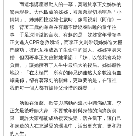
而這場講座最動人的一幕，莫過於李正文姊姊的
驚喜現身。大他四歲的姊姊，被弟弟親切地稱為「小
媽媽」。姊姊回憶起她七歲時，像電視劇《阿信》一
樣，背著三歲的弟弟在客廳不斷繞圈哄睡的童年往
事，手足深情溢於言表。有趣的是，姊姊當年帶領李
正文進入CPR急救領域，而李正文則帶領姊姊進太極
門練功，彼此互相成為了生命中的貴人。姊姊單身未
婚，但因著李正文曾對她承諾：「姊，以後我會為妳
負責。」讓她擁有了人生中最強大的後盾。姊姊感性
地說：「在太極門，所有的師兄姊雖然大多數沒有血
緣關係，卻有著深刻的親緣，更重要的是，在這裡，
我們每一個人都有被師父珍惜的感覺。」
活動在溫馨、歡笑與感動的淚水中圓滿結束。李
正文最後呼籲大家，不要被年齡與身體的病痛所侷
限，期許大家都能成功複製快樂，活在當下，讓自己
和身邊的人在充滿愛的環境中，活出更充實、更和諧
的人生。