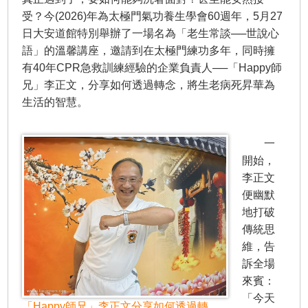
受？今(2026)年為太極門氣功養生學會60週年，5月27
日大安道館特別舉辦了一場名為「老生常談──世說心
語」的溫馨講座，邀請到在太極門練功多年，同時擁
有40年CPR急救訓練經驗的企業負責人──「Happy師
兄」李正文，分享如何透過轉念，將生老病死昇華為
生活的智慧。
一
開始，
李正文
便幽默
地打破
傳統思
維，告
訴全場
來賓：
「今天
「Happy師兄」李正文分享如何透過轉