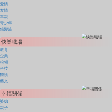
愛情
友情
單親
青少年
銀髮族
快樂職場
教育
企業
粉領
科技
醫護
藝文
幸福關係
婆媳
親子