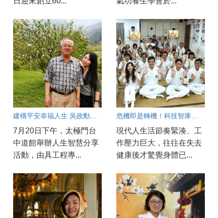
日迎來創立60...
氣功養生學會於...
建構平安幸福人生 吳政勳分享以良心與正能量守護工安
危機即是轉機！科技智庫與電信專家都在太極門找回健康與心靈平衡
7月20日下午，太極門台
現代人生活節奏緊湊、工
中道館舉辦人生智慧分享
作壓力巨大，往往在失去
活動，由具工程專...
健康後才驚覺身體已...