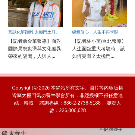
真誠化解距離 太極門土耳其文化交流傳遞良心與和平
練氣修心，人生不再卡關
【記者詹金華報導】面對
【記者林小萸/台北報導】
國際局勢動盪與文化差異
人生面臨重大考驗時，該
帶來的隔閡，人與人...
如何突圍？太極門...
Copyright © 2026 本網站所有文字、圖片等內容版權
皆屬太極門氣功養生學會所有，非經授權不得任意連
結、轉載 諮詢專線：886-2-2736-5188 瀏覽人
數：226,006,628
健康養生