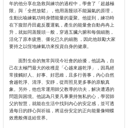
年的他分享在急救與練功的過程中，學會了「超越極
限」與「全然放鬆」，他用蒸饅頭不能漏氣的原理，
生動比喻練氣功時身體能量的凝聚。他提到，練功時
在下腹部丹田處反覆運氣，產生的能量會自動冉冉上
升，就如同蒸饅頭ㄧ般，穿過五臟六腑和每個細胞，
活化了原本疲憊、僵化已久的細胞 ，因此他鼓勵大家
要持之以恆地練氣功來投資自身的健康。
面對生命的無常與現今社會的紛擾，他認為，自
己在太極門最大的收穫是「心越來越乾淨」，因爲經
常接觸好人、好事、好思維，且多行善事，內心自然
會越乾淨、清淨、安靜，從而照見更多事的原貌真
象。另外，他也常運用師父教導的功夫，解決遭遇的
問題與困境。他認為只要凡事秉持無私的心，學習師
父的智慧，就能在生活中找到內心的安定感，並可透
過每日的靜心與祈福，將這份安定的正向能量像蝴蝶
效應般傳送給世界。