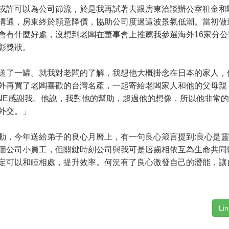
許可以為公司節流，於是我再試著去跟房東洽談辦公室租金和
溝通，房東終於願意降價，協助公司度過這波景氣低潮。當初做
會有什麼好處，沒想到老闆在董事會上推薦我參選海外16家分公
彰獎狀。
了一罐。就我對老闆的了解，我想他大概掛念在日本的家人，
外再買了老闆喜歡的台灣名產，一起寄給老闆家人和他的父母親
INE感謝我。他說，我對他的幫助，超過他的想像，所以他非常
外交。」
，今年送給弟子的良心月曆上，有一句良心箴言提到:良心是靈
個公司小員工，但關鍵時刻公司與我可是唇齒相依互為生命共同
定可以和睦相處，提升效率。何況有了良心激發自己的潛能，讓
Li