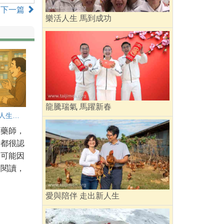
下一篇
樂活人生 馬到成功
龍騰瑞氣 馬躍新春
放下執念 人生更輕鬆
名藥師，
大都很認
，可能因
間閱讀，
愛與陪伴 走出新人生