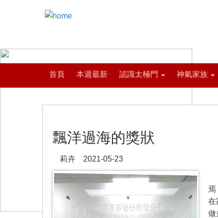
首頁
本週最新
認識太極門
神氣家族
飄洋過海的獎狀
莉卉 2021-05-23
最
焉
在
做