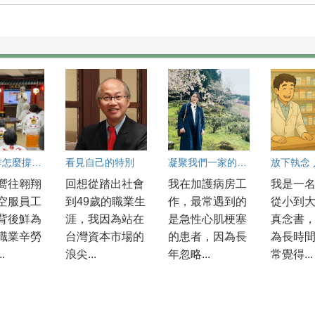
高壓工作怎麼撐？資深空服員陳白菁分享解方
看見自己的特別
凝聚我們一家的力量
嚮往翱翔
回想從踏出社會
我在加護病房工
我是一
空服員工
到49歲的職業生
作，最常遇到的
從小到
背後鮮為
涯，我因為站在
是急性心肌梗塞
真念書
職業辛勞
台灣資本市場的
的患者，因為長
為長時
.
浪尖...
年忽略...
常覺得...