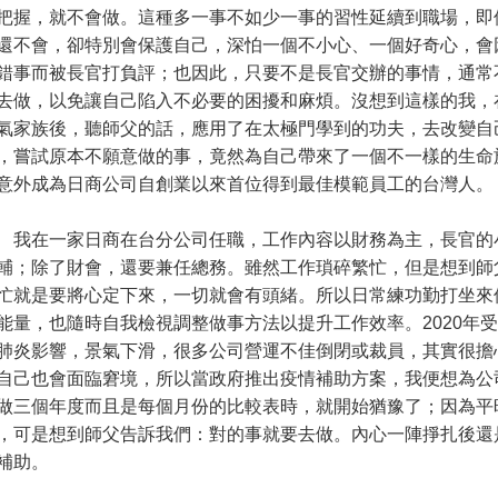
把握，就不會做。這種多一事不如少一事的習性延續到職場，即
還不會，卻特別會保護自己，深怕一個不小心、一個好奇心，會
錯事而被長官打負評；也因此，只要不是長官交辦的事情，通常
去做，以免讓自己陷入不必要的困擾和麻煩。沒想到這樣的我，
氣家族後，聽師父的話，應用了在太極門學到的功夫，去改變自
，嘗試原本不願意做的事，竟然為自己帶來了一個不一樣的生命
意外成為日商公司自創業以來首位得到最佳模範員工的台灣人。
在一家日商在台分公司任職，工作內容以財務為主，長官的
輔；除了財會，還要兼任總務。雖然工作瑣碎繁忙，但是想到師
忙就是要將心定下來，一切就會有頭緒。所以日常練功勤打坐來
能量，也隨時自我檢視調整做事方法以提升工作效率。2020年
肺炎影響，景氣下滑，很多公司營運不佳倒閉或裁員，其實很擔
自己也會面臨窘境，所以當政府推出疫情補助方案，我便想為公
做三個年度而且是每個月份的比較表時，就開始猶豫了；因為平
，可是想到師父告訴我們：對的事就要去做。內心一陣掙扎後還
補助。