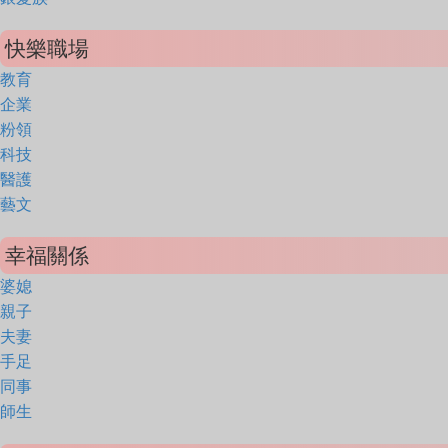
快樂職場
教育
企業
粉領
科技
醫護
藝文
幸福關係
婆媳
親子
夫妻
手足
同事
師生