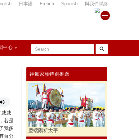
nglish
日本語
French
Spanish
與我們聯絡
聞中心
神氣家族特別推薦
有戚戚
，若是
了我多
慶端陽祈太平
有百分