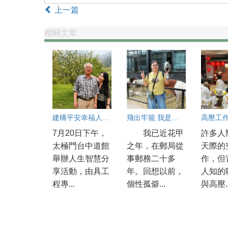
上一篇
相關文章
建構平安幸福人生 吳政勳分享以良心與正能量守護工安
飛出牢籠 我是快樂的小小鳥
7月20日下午，
我已近花甲
許多人
太極門台中道館
之年，在郵局從
天際的
舉辦人生智慧分
事郵務二十多
作，但
享活動，由具工
年。回想以前，
人知的
程專...
個性孤僻...
與高壓..