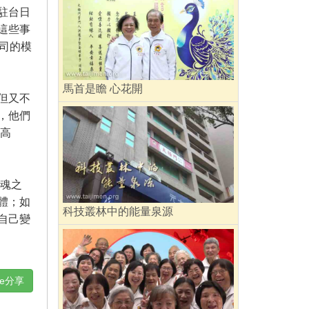
駐台日
這些事
司的模
馬首是瞻 心花開
但又不
，他們
的高
魂之
體；如
科技叢林中的能量泉源
自己變
ne分享