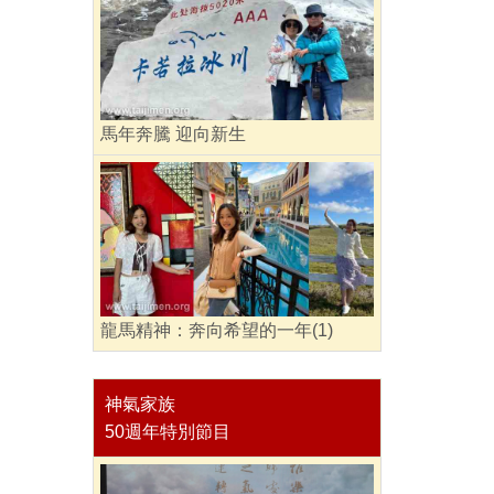
馬年奔騰 迎向新生
龍馬精神：奔向希望的一年(1)
神氣家族
50週年特別節目