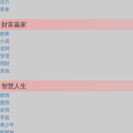
活力
青春
財富贏家
創業
小資
老闆
管理
理財
其他
智慧人生
親情
愛情
友情
單親
青少年
銀髮族