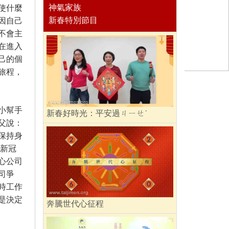
神氣家族
使什麼
新春特別節目
因自己
不會主
在進入
己的個
旅程，
小幫手
新春好時光：平安過ㄐㄧㄝˊ
父說：
保持身
受新冠
心公司
司爭
時工作
是決定
奔騰世代心征程