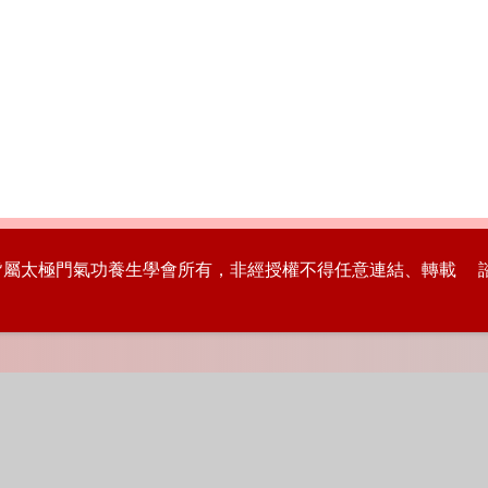
版權皆屬太極門氣功養生學會所有，非經授權不得任意連結、轉載 諮詢專線：8