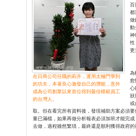
百
都
做
動
神
性
更
我
為
在日商公司任職的莉卉，運用太極門學到
愈
的功夫，本著良心激發自己的潛能，意外
心
成為公司創業以來首位得到最佳模範員工
狀
的台灣人。
或
取。但在看完所有資料後，發現補助方案必須要
量已滿檔，如果再做分析報表必須加班才能完成
去做，過程雖然繁瑣，最終還是順利獲得政府的