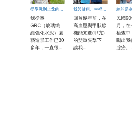
從爭戰到止戈的幸福旅程
我與健康、幸福重逢的練功紀實
我從事
回首幾年前，在
民國90
GRC（玻璃纖
高血壓與甲狀腺
月，在
維強化水泥）園
機能亢進(甲亢)
檢查中
藝造景工作已30
的雙重夾擊下，
斷出我
多年，一直很...
讓我...
腺癌。..