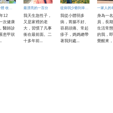
練的是身體 收穫的是人生
最漂亮的一百分
從病弱少爺到幸福人生
一家人的
年12
我天生急性子，
我從小體弱多
身為一
一次健康
又是家裡的老
病，胃腸不好、
員，長
，醫師診
大，習慣了凡事
容易頭痛、常起
生活常
罹患甲狀
衝在最前面。二
疹子，媽媽總帶
的我，
.
十多年前...
著我到處...
覺醒來，.