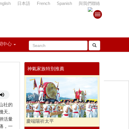
nglish
日本語
French
Spanish
與我們聯絡
聞中心
神氣家族特別推薦
山社的
幾天。
肺活量
慶端陽祈太平
痛，一