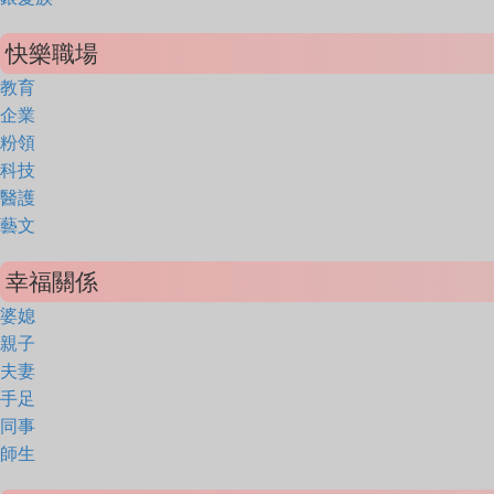
快樂職場
教育
企業
粉領
科技
醫護
藝文
幸福關係
婆媳
親子
夫妻
手足
同事
師生