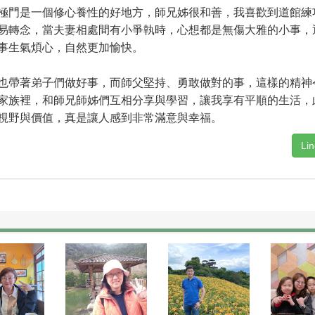
門是一個修心養性的好地方，師兄姊很和善，我喜歡到道館練
易轉念，當夫妻相處間有小爭執時，心想都是無傷大雅的小事，
事生氣煩心，自然更加愉快。
帶著弟子們做好事，而師父堅持、勇敢做對的事，這樣的精神
家族裡，和師兄師姊們互相分享與學習，讓我享有平順的生活，
視野與價值，真是讓人感到非常滿意與幸福。
Li