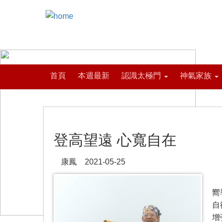
首頁
本週最新
認識太極門
神氣家族
登高望遠 心寬自在
康鳳 2021-05-25
我
嚮
自
增