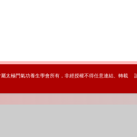
版權皆屬太極門氣功養生學會所有，非經授權不得任意連結、轉載 諮詢專線：8