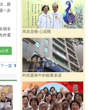
功，跟
退一步
令我非
馬首是瞻 心花開
此外還
ne分享
下一篇
科技叢林中的能量泉源