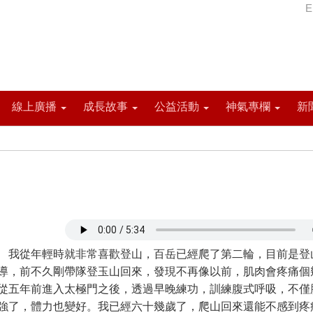
E
線上廣播
成長故事
公益活動
神氣專欄
新
從年輕時就非常喜歡登山，百岳已經爬了第二輪，目前是登
導，前不久剛帶隊登玉山回來，發現不再像以前，肌肉會疼痛個
從五年前進入太極門之後，透過早晚練功，訓練腹式呼吸，不僅
強了，體力也變好。我已經六十幾歲了，爬山回來還能不感到疼