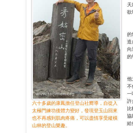
天
欲
我
的
造
向
的
以
他
不
一
許
六十多歲的康鳳擔任登山社嚮導，自從入
比
太極門練功後體力變好，發現登玉山回來
協
也不再感到肌肉疼痛，可以盡情享受縱橫
給
山林的登山樂趣。