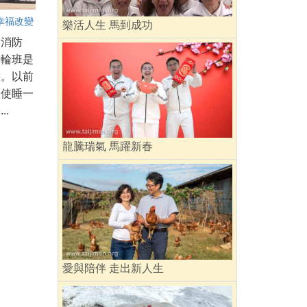
幸福改變
樂活人生 馬到成功
名消防
期輪班是
態。以前
即使睡一
..
龍騰瑞氣 馬躍新春
愛與陪伴 走出新人生