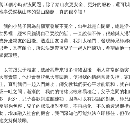
爬16個小時都沒問題，除了給山友更安全、更好的服務，還可以
地享受縱橫山林的登山樂趣，真的很幸福！
的小兒子因為前額葉發展不完全，出生就是自閉症，總是活
世界裡，經常只顧講自己要說的話，一直說個不停，很難與人溝
成身邊親友的困擾。透過朋友引薦，我到太極門，發現師兄師姊
思考，又有耐心，所以決定帶著兒子一起入門練功，希望給他一
學習環境。
前跟兒子相處，總給我帶來很多情緒困擾，兩人常常起衝突
大聲責罵，他也會發脾氣大聲回應，使得我的情緒常常失控，家
佳。直到我們一起入門練功，師父教我們要心平才能氣和，就在
吸一吐之間，漸漸的，我們的情緒比較容易穩定，父子之間的相
多。此外，兒子喜歡到道館練功，因為可以有說話的對象，師兄
較能夠包容，兒子的狀況相對平穩，不再惡化，不久前透過機構
助，增加融入社會的機會，我們深知他可能無法立即勝任，但仍
他支持與鼓勵。