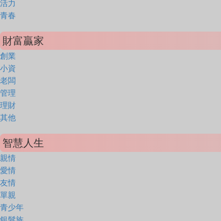
活力
青春
財富贏家
創業
小資
老闆
管理
理財
其他
智慧人生
親情
愛情
友情
單親
青少年
銀髮族