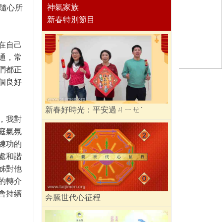
神氣家族
隨心所
新春特別節目
在自己
通，常
們都正
個良好
新春好時光：平安過ㄐㄧㄝˊ
，我對
庭氣氛
練功的
處和諧
姊對他
的轉介
會持續
奔騰世代心征程