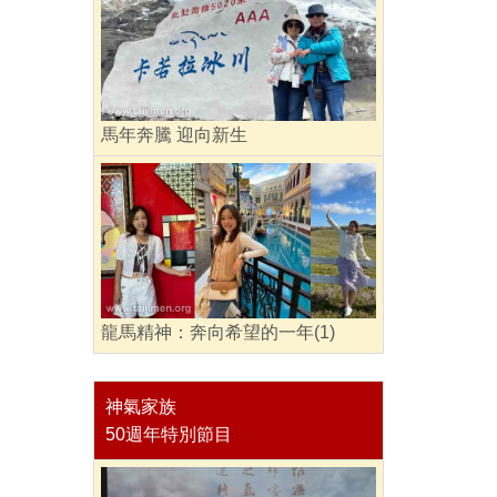
馬年奔騰 迎向新生
龍馬精神：奔向希望的一年(1)
神氣家族
50週年特別節目