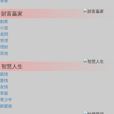
青春
財富贏家
創業
小資
老闆
管理
理財
其他
智慧人生
親情
愛情
友情
單親
青少年
銀髮族