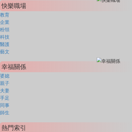
快樂職場
教育
企業
粉領
科技
醫護
藝文
幸福關係
婆媳
親子
夫妻
手足
同事
師生
熱門索引