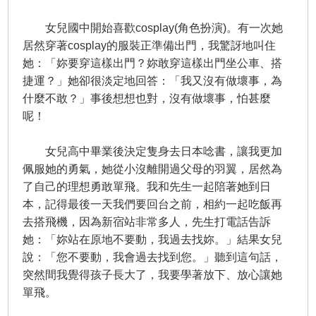
女兒國中開始喜歡cosplay(角色扮演)。有一次她
居然穿著cosplay的服裝正準備出門，我驚訝地叫住
她：「妳要穿這樣出門？妳敢穿這樣出門坐公車、搭
捷運？」她卻很淡定地回答：「我又沒有做壞事，為
什麼不敢？」事後想想也對，沒有做壞事，怕甚麼
呢！
女兒高中畢業後決定隻身去日本唸書，讓我更加
佩服她的勇氣，她從小沒離開過父母的羽翼，居然為
了自己的理想勇敢單飛。我和先生一起陪著她到日
本，記得最後一天我們要回台之前，相約一起吃飯再
去搭飛機，因為新宿站非常多人，先生打電話告訴
她：「妳站在原地不要動，我過去找妳。」結果女兒
說：「您不要動，我會過去找到您。」聽到這句話，
突然間我覺得孩子長大了，我要學著放下、放心讓她
單飛。