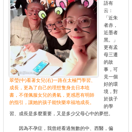
語有
云：
「近朱
者赤，
近墨者
黑。」
更有孟
母三遷
的故
事，可
見一個
翠瑩(中)看著女兒(右)一路在太極門學習、
好的環
成長，更為了自己的理想隻身去日本唸
境，對
書，不僅佩服女兒的勇氣，更感恩有明師
於孩子
的指引，讓她的孩子能快樂幸福地成長。
的學
習、成長是多麼重要，又是多少父母心中的夢想。
因為不孕症，我曾經看過無數的中、西醫，偏