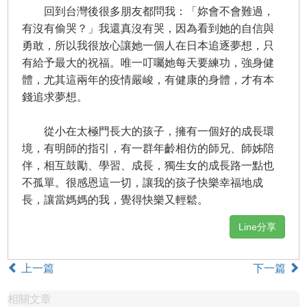
回到台灣後很多朋友都問我：「妳會不會難過，
有沒有偷哭？」我還真沒有哭，因為看到她的自信與
勇敢，所以我很放心讓她一個人在日本追逐夢想，只
有給予最大的祝福。唯一叮囑她每天要練功，強身健
體，尤其這兩年的疫情嚴峻，有健康的身體，才有本
錢追求夢想。
從小在太極門長大的孩子，擁有一個好的成長環
境，有明師的指引，有一群年齡相仿的師兄、師姊陪
伴，相互鼓勵、學習、成長，獨生女的成長路一點也
不孤單。很感恩這一切，讓我的孩子快樂幸福地成
長，讓當媽媽的我，覺得快樂又輕鬆。
Line分享
上一篇
下一篇
相關文章