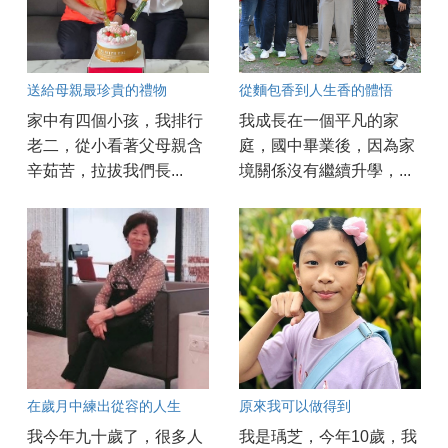
送給母親最珍貴的禮物
從麵包香到人生香的體悟
家中有四個小孩，我排行
我成長在一個平凡的家
老二，從小看著父母親含
庭，國中畢業後，因為家
辛茹苦，拉拔我們長...
境關係沒有繼續升學，...
在歲月中練出從容的人生
原來我可以做得到
我今年九十歲了，很多人
我是瑀芝，今年10歲，我