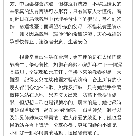
方、中西藥都嘗試過，但都沒有成效，不孕症婦女的
辛酸真的沒有言語可以形容，只有當事人才懂得。看
到近日在烏俄戰爭中代理孕母生下的嬰兒，等不到爸
媽，命運堪憂；而渴望小孩的父母，不惜花費重資求
子，卻又因為戰爭，讓他們的希望破滅，衷心祝禱戰
爭趕快停止，讓逝者安息、生者安心。
很慶幸自己生活在台灣，更幸運的是在太極門練
氣養生，修心養性，如願在高齡35歲那年生下一個漂
亮寶貝，全家都欣喜若狂，但接下來的教養卻是一大
難題。記得女兒在幼稚園才藝表演時，台上所有的小
朋友都開心地在唱歌、跳舞及打鼓，只有她雙手拿著
鼓棒呆站在原地，只差沒哭出來，我當下覺得很傻
眼，但想想自己也是很膽小的。慶幸的是，她七歲時
開始跟著我們一起在太極門練功，跟著師父、師母以
及師兄師姊練功學勇敢，在大家愛的鼓勵下，她也慢
慢敢站在台上講話、分享心得，更和同齡的小師兄、
小師姊一起參與展演活動，慢慢變勇敢了。