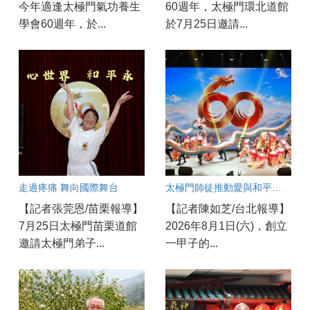
今年適逢太極門氣功養生
60週年，太極門環北道館
學會60週年，於...
於7月25日邀請...
走過疼痛 舞向國際舞台
太極門師徒推動愛與和平一甲子
【記者張莞恩/苗栗報導】
【記者陳如芝/台北報導】
7月25日太極門苗栗道館
2026年8月1日(六)，創立
邀請太極門弟子...
一甲子的...