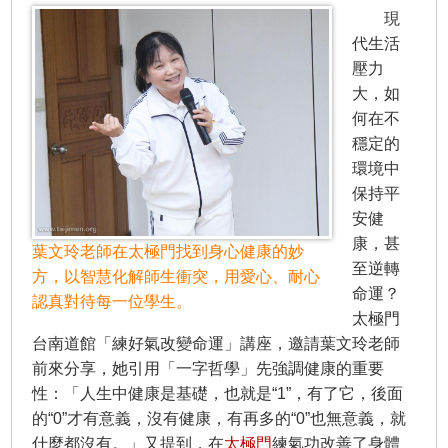
現
代生活
壓力
大，如
何在不
穩定的
環境中
保持平
安健
康，甚
葉文玲老師在太極門找到身心健康的妙
至逆轉
方，以智慧化解師生衝突，用愛心、耐心
命運？
認真對待每一位學生。
太極門
台南道館「練好氣改變命運」講座，邀請葉文玲老師
前來分享，她引用「一字哲學」先強調健康的重要
性：「人生中健康是基礎，也就是“1”，有了它，後面
的“0”才有意義，沒有健康，有再多的“0”也無意義，就
什麼都沒有。」又提到，在
太極門
練氣功改善了身體