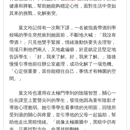
健康和脾氣，幫助她能夠穩定心性，面對生活中突如
其來的挑戰，化解衝突。
葉文玲記得有一次剛下課，一名被指責帶酒到學
校喝的學生突然衝到她面前，不斷地大喊：「我沒有
帶酒！」只見他雙手緊握，情緒激動快要失去理智，
現場只剩他們兩人，又地處偏僻，於是鎮定且堅定地
告訴學生：「好，我來了解。好，我來了解。」隨後
慢慢引導他前往辦公室處理，成功化解了一場危機。
「心定很重要，當你能穩住自己，事情才有轉圜的空
間。」
葉文玲也運用在太極門學到的陰陽智慧，關心一
位在課堂上驚聲尖叫的學生，發現他因為童年陰影才
導致心理脆弱。她引導學生看事情的光明面，回憶所
受到過的關心與疼愛，並引導他的父母一起協助，幫
助他走出黑暗情緒。「就像太極圖騰中，黑暗中仍有
光，只要找對方向，命運就能翻轉。」