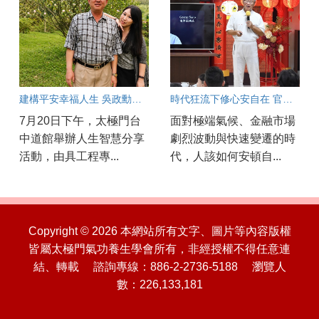
建構平安幸福人生 吳政勳分享以良心與正能量守護工安
時代狂流下修心安自在 官大愋：真正要投資的是人心
7月20日下午，太極門台
面對極端氣候、金融市場
中道館舉辦人生智慧分享
劇烈波動與快速變遷的時
活動，由具工程專...
代，人該如何安頓自...
Copyright © 2026 本網站所有文字、圖片等內容版權
皆屬太極門氣功養生學會所有，非經授權不得任意連
結、轉載 諮詢專線：886-2-2736-5188 瀏覽人
數：226,133,181