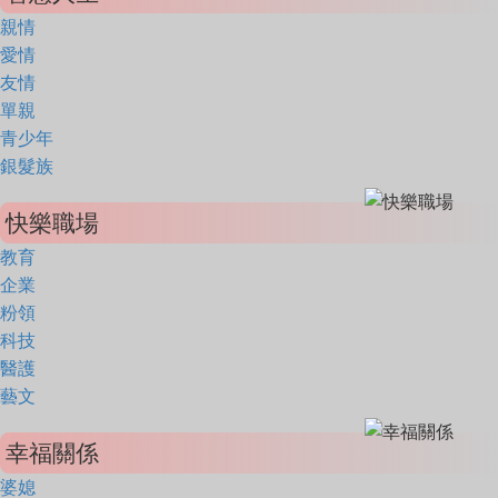
親情
愛情
友情
單親
青少年
銀髮族
快樂職場
教育
企業
粉領
科技
醫護
藝文
幸福關係
婆媳