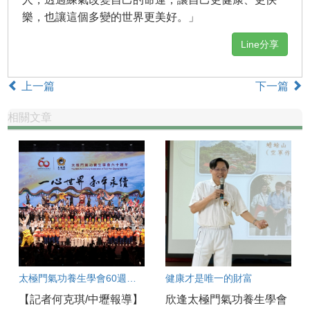
樂，也讓這個多變的世界更美好。」
Line分享
上一篇
下一篇
相關文章
太極門氣功養生學會60週年 中壢道館同步連線慶賀
健康才是唯一的財富
【記者何克琪/中壢報導】
欣逢太極門氣功養生學會