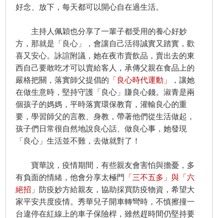
好念、放下，每天都可以開心自在過生活。
主持人佩穎也分享了一輩子都受用的養心好妙
方，那就是「良心」，會讓自己活得誠實又踏實，歡
喜又安心。詠諠附議，她在夜市賣飲品，賣出去的東
西自己要敢吃才可以賣給客人，承傳父親在食品上的
嚴格把關，落實師父提倡的
「良心時代運動」
，讓她
在做生意時，堅持守護「良心」賺良心錢。淑青是兩
個孩子的媽媽，平時落實環保教育，灌輸良心的重
要，學習師父的言教、身教，帶著他們從生活做起，
孩子們日常很自然地說良心話、做良心事，她發現
「良心」生活並不難，去做就對了！
寶華說，疫情期間，有些親友會害怕與擔憂，多
有負面的情緒，他會分享太極門
「三不五多」與「六
絕招」
防疫妙方給親友，協助採買防疫物資，希望大
家平安共度疫情。秀華兒子開車轉彎時，不慎擦撞一
台違停在紅線上的車子保險桿，雖然趕時間仍堅持要