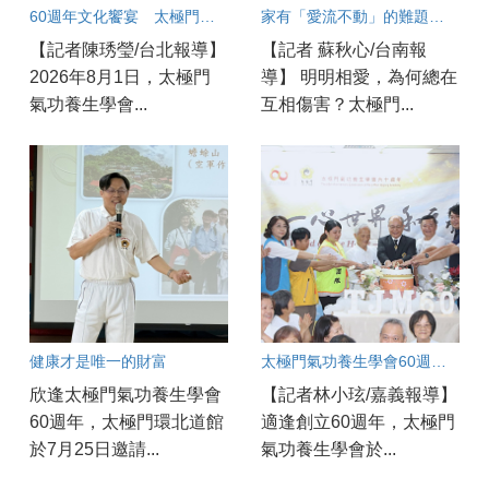
60週年文化饗宴 太極門內湖道館分享養生智慧 逾300人參與
家有「愛流不動」的難題？破解親子溝通冰河期良方大公開！
【記者陳琇瑩/台北報導】
【記者 蘇秋心/台南報
2026年8月1日，太極門
導】 明明相愛，為何總在
氣功養生學會...
互相傷害？太極門...
健康才是唯一的財富
太極門氣功養生學會60週年慶 嘉義實況連線
欣逢太極門氣功養生學會
【記者林小玹/嘉義報導】
60週年，太極門環北道館
適逢創立60週年，太極門
於7月25日邀請...
氣功養生學會於...