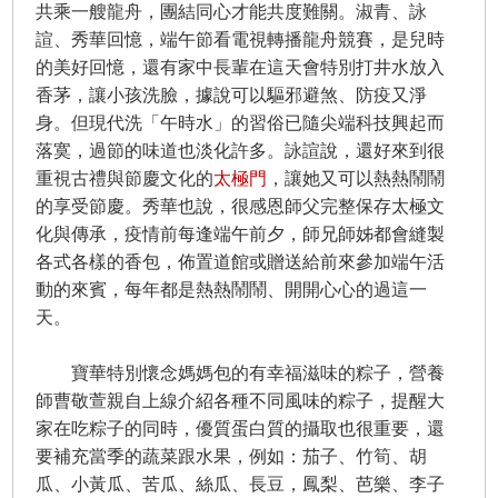
共乘一艘龍舟，團結同心才能共度難關。淑青、詠
諠、秀華回憶，端午節看電視轉播龍舟競賽，是兒時
的美好回憶，還有家中長輩在這天會特別打井水放入
香茅，讓小孩洗臉，據說可以驅邪避煞、防疫又淨
身。但現代洗「午時水」的習俗已隨尖端科技興起而
落寞，過節的味道也淡化許多。詠諠說，還好來到很
重視古禮與節慶文化的
太極門
，讓她又可以熱熱鬧鬧
的享受節慶。秀華也說，很感恩師父完整保存太極文
化與傳承，疫情前每逢端午前夕，師兄師姊都會縫製
各式各樣的香包，佈置道館或贈送給前來參加端午活
動的來賓，每年都是熱熱鬧鬧、開開心心的過這一
天。
寶華特別懷念媽媽包的有幸福滋味的粽子，營養
師曹敬萱親自上線介紹各種不同風味的粽子，提醒大
家在吃粽子的同時，優質蛋白質的攝取也很重要，還
要補充當季的蔬菜跟水果，例如：茄子、竹筍、胡
瓜、小黃瓜、苦瓜、絲瓜、長豆，鳳梨、芭樂、李子