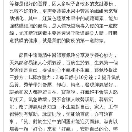
等都是很好的選擇，因大多粽子含較多的支鏈澱粉，
比較不好消化，更需要蔬菜水果中豐富的纖維素來幫
助消化，其中，紅黃色蔬菜水果中的胡蘿蔔素，能加
強黏膜細胞的健康，是人體抵擋病毒入侵的第一道防
線，尤其新冠病毒主要是透過呼吸道感染人體，呼吸
道黏膜的健康，就是我們的防疫的第一道防線。
節目中還邀請中醫師蔡佩玲分享夏季養心妙方，
天氣熱容易讓人心煩氣躁，百病生於氣，生氣第一個
受害便是自己，要做到心平氣和不生氣，蔡佩玲提出
三妙方：1.釋放壓力；2.每日靜心10分鐘；3.提升氣的
品質。秀華學到舒壓、靜心、轉念，發現脾氣變好，
讓她和家人都輕鬆自在。寶華說，好氣絕不會讓人怒
氣衝天、氣急敗壞，更不會讓人唉聲嘆氣、暮氣沉
沉，改了脾氣就會知道，不生氣對自己、家人、工作
都特別有幫助。詠諠則說，笑能治百病，亦可治百
事，「笑」對於生活中的問題都能迎刃而解。淑青以
培養一顆「好心」來養「好氣」，安靜自己的心、轉