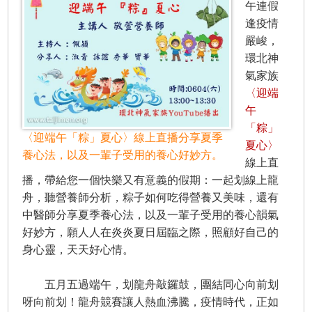
午連假
逢疫情
嚴峻，
環北神
氣家族
〈迎端
午
「粽」
〈迎端午「粽」夏心〉線上直播分享夏季
夏心〉
養心法，以及一輩子受用的養心好妙方。
線上直
播，帶給您一個快樂又有意義的假期：一起划線上龍
舟，聽營養師分析，粽子如何吃得營養又美味，還有
中醫師分享夏季養心法，以及一輩子受用的養心韻氣
好妙方，願人人在炎炎夏日屆臨之際，照顧好自己的
身心靈，天天好心情。
五月五過端午，划龍舟敲鑼鼓，團結同心向前划
呀向前划！龍舟競賽讓人熱血沸騰，疫情時代，正如