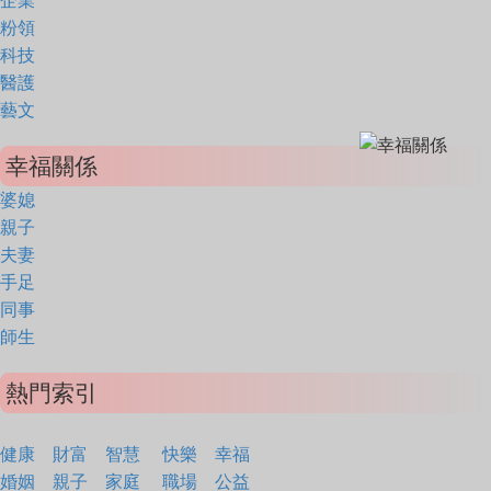
企業
粉領
科技
醫護
藝文
幸福關係
婆媳
親子
夫妻
手足
同事
師生
熱門索引
健康
財富
智慧
快樂
幸福
婚姻
親子
家庭
職場
公益