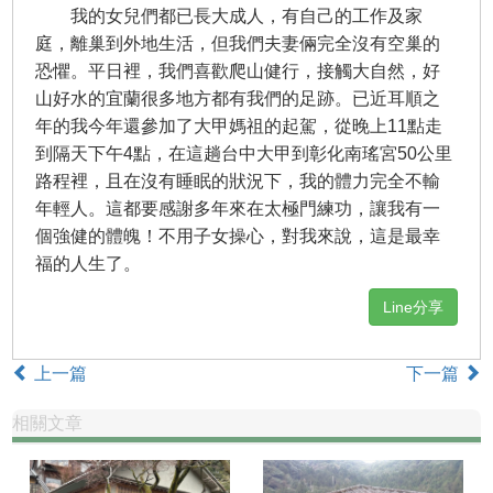
我的女兒們都已長大成人，有自己的工作及家
庭，離巢到外地生活，但我們夫妻倆完全沒有空巢的
恐懼。平日裡，我們喜歡爬山健行，接觸大自然，好
山好水的宜蘭很多地方都有我們的足跡。已近耳順之
年的我今年還參加了大甲媽祖的起駕，從晚上11點走
到隔天下午4點，在這趟台中大甲到彰化南瑤宮50公里
路程裡，且在沒有睡眠的狀況下，我的體力完全不輸
年輕人。這都要感謝多年來在太極門練功，讓我有一
個強健的體魄！不用子女操心，對我來說，這是最幸
福的人生了。
Line分享
上一篇
下一篇
相關文章