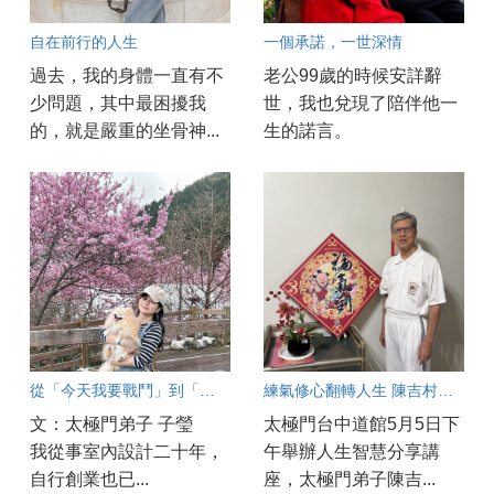
自在前行的人生
一個承諾，一世深情
過去，我的身體一直有不
老公99歲的時候安詳辭
少問題，其中最困擾我
世，我也兌現了陪伴他一
的，就是嚴重的坐骨神...
生的諾言。
從「今天我要戰鬥」到「今天是美好的一天」
練氣修心翻轉人生 陳吉村找回健康與幸福
文：太極門弟子 子瑩
太極門台中道館5月5日下
我從事室內設計二十年，
午舉辦人生智慧分享講
自行創業也已...
座，太極門弟子陳吉...