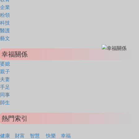
企業
粉領
科技
醫護
藝文
幸福關係
婆媳
親子
夫妻
手足
同事
師生
熱門索引
健康
財富
智慧
快樂
幸福