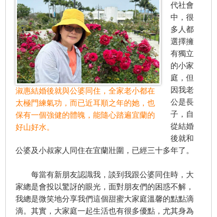
代社會
中，很
多人都
選擇擁
有獨立
的小家
庭，但
因我老
淑惠結婚後就與公婆同住，全家老小都在
公是長
太極門練氣功，而已近耳順之年的她，也
子，自
保有一個強健的體魄，能隨心踏遍宜蘭的
從結婚
好山好水。
後就和
公婆及小叔家人同住在宜蘭壯圍，已經三十多年了。
每當有新朋友認識我，談到我跟公婆同住時，大
家總是會投以驚訝的眼光，面對朋友們的困惑不解，
我總是微笑地分享我們這個甜蜜大家庭溫馨的點點滴
滴。其實，大家庭一起生活也有很多優點，尤其身為