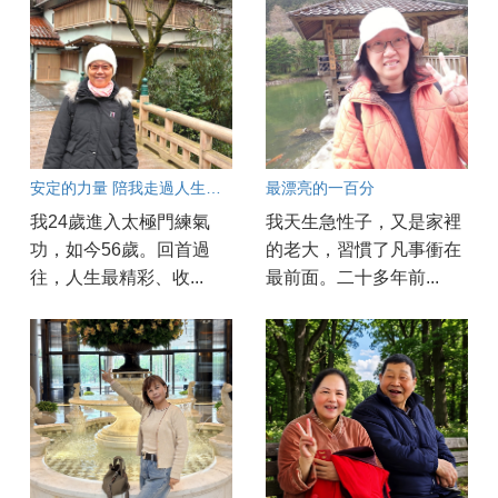
安定的力量 陪我走過人生考驗
最漂亮的一百分
我24歲進入太極門練氣
我天生急性子，又是家裡
功，如今56歲。回首過
的老大，習慣了凡事衝在
往，人生最精彩、收...
最前面。二十多年前...