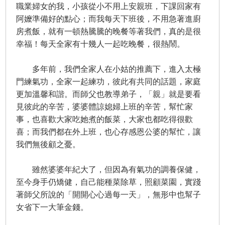
職業婦女的我，小孩從小不用上安親班，下課回家有
阿嬤準備好的點心；而我每天下班後，不用急著進廚
房煮飯，就有一頓熱騰騰的晚餐等著我們，真的是很
幸福！每天全家有十幾人一起吃晚餐，很熱鬧。
多年前，我們全家人在小姑的推薦下，進入太極
門練氣功，全家一起練功，彼此有共同的話題，家庭
更加溫馨和諧。而師父也教導弟子，「親」就是要看
見彼此的辛苦，婆婆體諒媳婦上班的辛苦，幫忙家
事，也喜歡大家吃她煮的飯菜，大家也都吃得很歡
喜；而我們都在外上班，也心存感恩公婆的幫忙，讓
我們無後顧之憂。
雖然婆婆年紀大了，但因為有氣功的調養保健，
至今身手仍矯健，自己能種菜除草，照顧菜園，實踐
著師父所說的「開開心心過每一天」，無形中也幫子
女省下一大筆金錢。