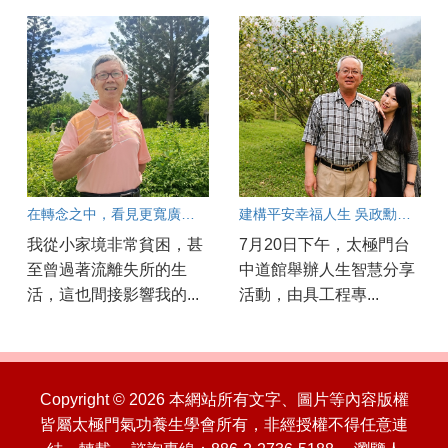
在轉念之中，看見更寬廣的人生
建構平安幸福人生 吳政勳分享以良心與正能量守護工安
我從小家境非常貧困，甚
7月20日下午，太極門台
至曾過著流離失所的生
中道館舉辦人生智慧分享
活，這也間接影響我的...
活動，由具工程專...
Copyright © 2026 本網站所有文字、圖片等內容版權
皆屬太極門氣功養生學會所有，非經授權不得任意連