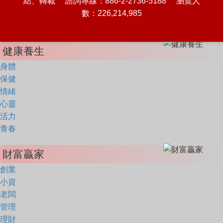
結、轉載 諮詢專線：886-2-2736-5188 瀏覽人
數：226,214,985
健康養生
身體
保健
情緒
心靈
活力
青春
財富贏家
創業
小資
老闆
管理
理財