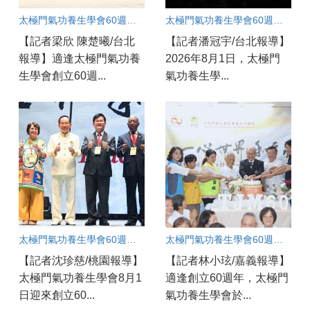
太極門氣功養生學會60週年文化饗宴 古亭道館同步連線 百工百業弟子見證練氣修心的力量
太極門氣功養生學會60週年盛會：良心點亮世界和平永續之光
【記者梁欣 陳楚曦/台北
【記者潘冠宇/台北報導】
報導】適逢太極門氣功養
2026年8月1日，太極門
生學會創立60週...
氣功養生學...
太極門氣功養生學會60週年國際盛會：桃園道館同步連線凝聚和平力量
太極門氣功養生學會60週年慶 嘉義實況連線
【記者沈珍慈/桃園報導】
【記者林小玹/嘉義報導】
太極門氣功養生學會8月1
適逢創立60週年，太極門
日迎來創立60...
氣功養生學會於...