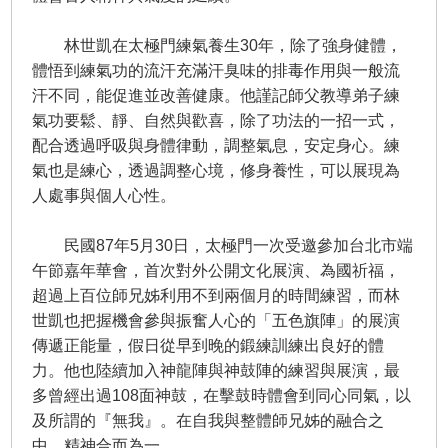
林世凱在太極門練氣養生30年，除了強身健體，
體悟到練氣功的流汗充滿汗臭味的排毒作用與一般流
汗不同，能促進並改善健康。他謹記師父教導弟子練
氣功要鬆、靜、自然與歡喜，除了功法的一招一式，
配合透過呼吸與身體律動，調整氣息，安定身心。練
氣也是練心，透過調整心境，修身養性，可以展現為
人處事與個人心性。
民國87年5月30日，太極門一次受邀參加台北市端
午節嘉年華會，首次對外公開文化展演、為國祈福，
超過上百位師兄姊利用不到兩個月的時間練習，而林
世凱也把握機會參與振奮人心的「五色旗陣」的展演
傳遞正能量，假日從早到晚的鍛練訓練出良好的體
力。他也陸續加入神龍陣與神鼓陣的練習與展演，最
多曾經出過108面神鼓，在擊鼓時體會到同心同氣，以
及所謂的『無我』。在自我與整體師兄姊的融合之
中，精神合而為一。