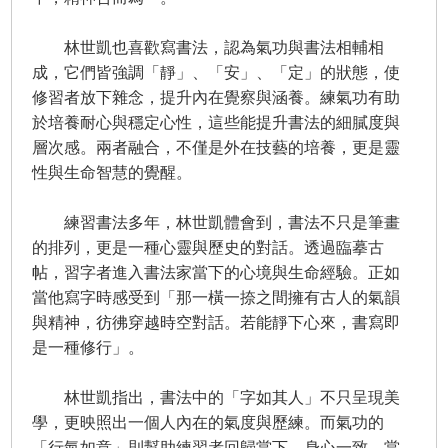
林世凱也喜歡寫書法，認為氣功與書法相輔相
成，它們皆強調「靜」、「安」、「定」的狀態，使
修習者放下雜念，提升內在覺察與涵養。練氣功有助
於培養耐心與穩定心性，這些能提升書法的細膩度與
層次感。兩者融合，不僅是外在技藝的培養，更是靈
性與生命智慧的覺醒。
練習書法多年，林世凱體會到，書法不只是筆畫
的排列，更是一種心靈與歷史的對話。透過臨摹古
帖，習字者進入書法家當下的心境與生命經驗。正如
當他寫字時感受到「那一橫一捺之間擁有古人的氣韻
與精神，彷彿穿越時空對話。若能靜下心來，書寫即
是一種修行」。
林世凱指出，書法中的「字如其人」不只呈現美
學，更映照出一個人內在的氣度與歷練。而氣功的
「行氣如意」則幫助練習者回歸當下，身心一致。當