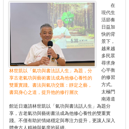
在
現代生
活節奏
日益加
快的背
景下，
越來越
多民眾
尋求身
心平衡
林世凱以「氣功與書法話人生」為題，分
的修習
享古老氣功與藝術書法成為他修心養性的
方式。
雙重實踐。書法與氣功交匯：靜定之藝，
太極門
書寫身心之道，提升他的修行層次
南港道
館近日邀請林世凱以「氣功與書法話人生」為題分
享，古老氣功與藝術書法成為他修心養性的雙重實
踐。不僅有助於情緒穩定與專注力提升，更讓人深入
體會古人精神與氣度的延續。