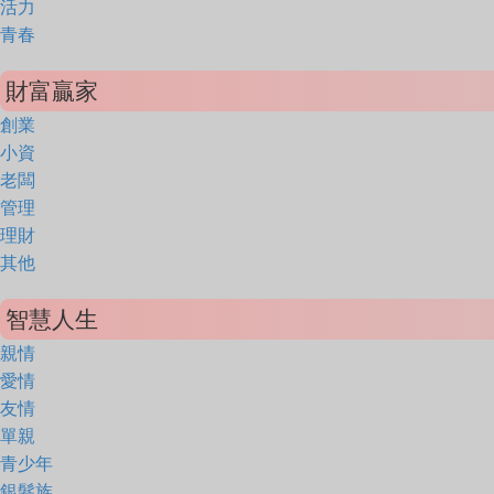
活力
青春
財富贏家
創業
小資
老闆
管理
理財
其他
智慧人生
親情
愛情
友情
單親
青少年
銀髮族