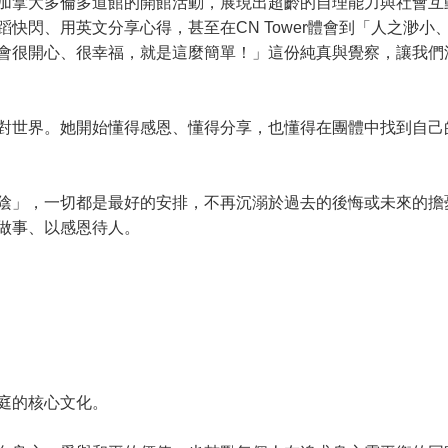
加拿大多倫多道館的開館活動，展現出超齡的自理能力與社會互
快閃、用英文分享心得，甚至在CN Tower體會到「人之渺小
會很開心、很幸福，就是這麼簡單！」這份純真與覺察，讓我們
世界。她開始懂得感恩、懂得分享，也懂得在團體中找到自己
」，一切都是最好的安排，不再沉溺於過去的後悔或未來的擔
做事、以感恩待人。
庭的核心文化。