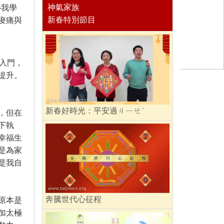
神氣家族
—我學
新春特別節目
痠痛與
入門，
提升。
新春好時光：平安過ㄐㄧㄝˊ
，但在
下執
幸福生
是為家
是我自
奔騰世代心征程
原本是
加太極