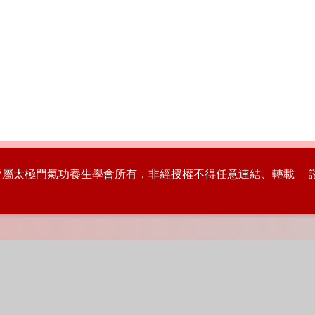
版權皆屬太極門氣功養生學會所有，非經授權不得任意連結、轉載 諮詢專線：8