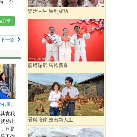
時，不
樂活人生 馬到成功
ne分享
下一篇
龍騰瑞氣 馬躍新春
放下，讓身心重新呼吸
，其實我
愛與陪伴 走出新人生
早就發出
訊，只是
為是工作