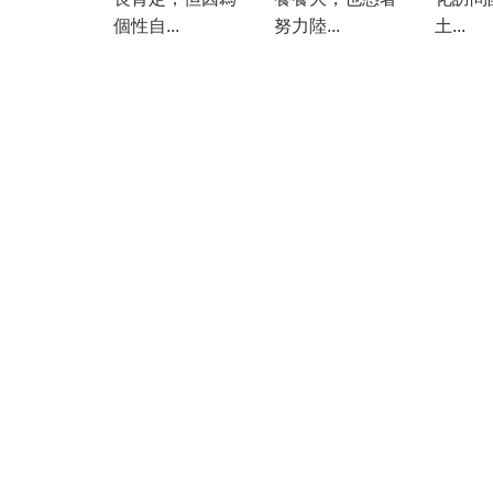
個性自...
努力陸...
土...