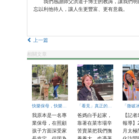
我們感謝師父洪道子博士的教誨，讓我們明白
忘以利他待人，讓人生更豐富、更有意義。
上一篇
相關文章
快樂保母，快樂孩子
「看見」真正的幸福
我原本是一名專
爸媽白手起家，
【記者
業保母，在照顧
靠著在菜市場辛
報導】2
孩子方面深受家
苦賣菜把我們撫
月太極
長肯定，但因為
養養大，也憑著
化訪問