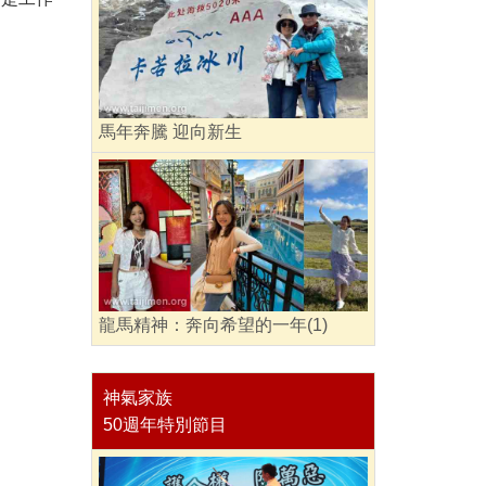
馬年奔騰 迎向新生
龍馬精神：奔向希望的一年(1)
神氣家族
50週年特別節目