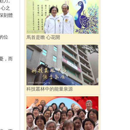
動力。
、心之
深刻體
的位
馬首是瞻 心花開
憂，而
科技叢林中的能量泉源