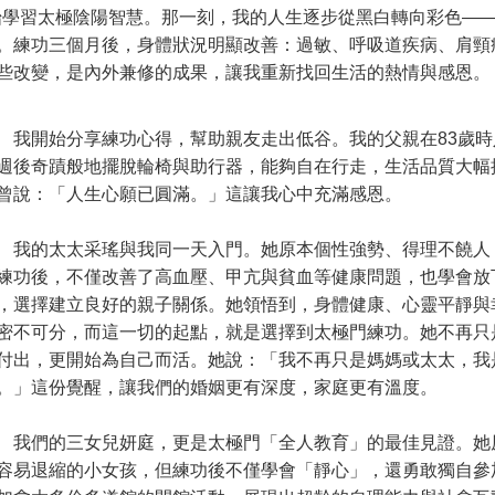
始學習太極陰陽智慧。那一刻，我的人生逐步從黑白轉向彩色—
。練功三個月後，身體狀況明顯改善：過敏、呼吸道疾病、肩頸
些改變，是內外兼修的成果，讓我重新找回生活的熱情與感恩。
開始分享練功心得，幫助親友走出低谷。我的父親在83歲時
週後奇蹟般地擺脫輪椅與助行器，能夠自在行走，生活品質大幅
曾說：「人生心願已圓滿。」這讓我心中充滿感恩。
的太太采瑤與我同一天入門。她原本個性強勢、得理不饒人
練功後，不僅改善了高血壓、甲亢與貧血等健康問題，也學會放
，選擇建立良好的親子關係。她領悟到，身體健康、心靈平靜與
密不可分，而這一切的起點，就是選擇到太極門練功。她不再只
付出，更開始為自己而活。她說：「我不再只是媽媽或太太，我
。」這份覺醒，讓我們的婚姻更有深度，家庭更有溫度。
們的三女兒妍庭，更是太極門「全人教育」的最佳見證。她
容易退縮的小女孩，但練功後不僅學會「靜心」，還勇敢獨自參