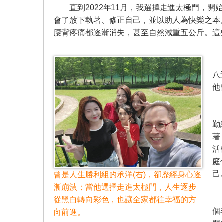
直到2022年11月，我選擇走進太極門，開
會了放下執著、修正自己，並以助人為快樂之本
腰背疼痛都逐漸消失，甚至自然減重五公斤。這
我
八
他
我
勤
著
活
庭
己
曾是人生勝利組的承洋(右)，卻歷經身心逐
漸崩潰；當他選擇走進太極門，人生逐步
我
從黑白轉向彩色，也讓全家都往幸福的方
個
向前進。