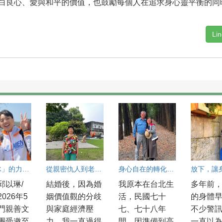
良心、愛與和平的價值，也鼓勵每個人在追求身心靈平衡的同
Li
「微破冰」的力量 陳莉琄從土耳其高峰會帶回職場的良心功夫
從親密仇人到老來伴
身心自在的轉化之路
邱以琳/
結婚後，因為婚
我原本在台北生
多年前
026年5
姻價值觀的分歧
活，民國七十
的身體
門親善文
與家庭經濟壓
七、七十八年
不少警
團受邀至
力，我一直過得
間，因準備到高
一直以