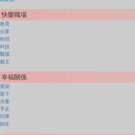
快樂職場
教育
企業
粉領
科技
醫護
藝文
幸福關係
婆媳
親子
夫妻
手足
同事
師生