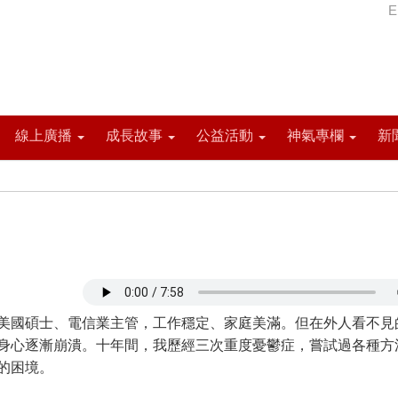
E
線上廣播
成長故事
公益活動
神氣專欄
新
國碩士、電信業主管，工作穩定、家庭美滿。但在外人看不見
身心逐漸崩潰。十年間，我歷經三次重度憂鬱症，嘗試過各種方
的困境。