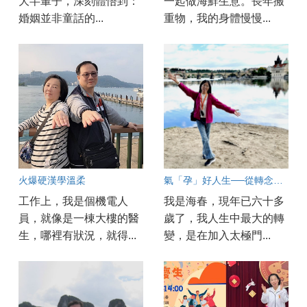
大半輩子，深刻體悟到：
一起做海鮮生意。長年搬
婚姻並非童話的...
重物，我的身體慢慢...
火爆硬漢學溫柔
氣「孕」好人生──從轉念開始的奇妙旅程
工作上，我是個機電人
我是海春，現年已六十多
員，就像是一棟大樓的醫
歲了，我人生中最大的轉
生，哪裡有狀況，就得...
變，是在加入太極門...