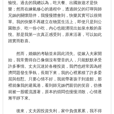
愉悅。過去的我總以為，吃大餐、出國旅遊才是快
樂；然而在練氣修心的過程中，透過師父的叮嚀與師
兄姊的關懷陪伴，我慢慢體會到，快樂其實可以很簡
單。我的快樂不再建立在物質生活上，即使只是到公
園散步、吃一份小吃，內心也能湧現出如泉水般的喜
悅。那是我第一次真正感受到，原來活著，可以如此
踏實而歡喜。
然而，婚姻的考驗並未因此消失。從嫁入夫家開
始，我常覺得自己像個沒有聲音的人，只能默默承受
許多事情。丈夫沉迷於各種投資，我們也經常因為經
濟問題發生爭執，長期下來，我的心裡累積了許多委
屈與怨懟。只要心情不好，我就帶著孩子到道館，那
裡就像我的避風港，看到師兄姊們親切的笑容，彷彿
就被一股暖流護著，原本的煩悶也慢慢消散，心情逐
漸平靜下來。
後來，丈夫因投資失利，家中負債累累，我不得