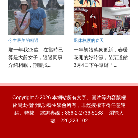
今生最美的相遇
退休校護的春天
那一年我28歲，在當時已
一年初始萬象更新，春暖
算是大齡女子，透過同事
花開的好時節，苗栗道館
介紹相親，期望找...
3月4日下午舉辦「...
Copyright © 2026 本網站所有文字、圖片等內容版權
皆屬太極門氣功養生學會所有，非經授權不得任意連
結、轉載 諮詢專線：886-2-2736-5188 瀏覽人
數：226,323,102