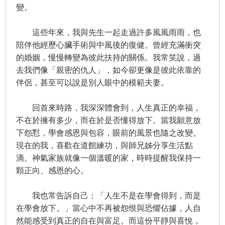
變。
這些年來，我與先生一起走過許多風風雨雨，也
陪伴他經歷心臟手術與中風後的復健。曾經充滿衝突
的婚姻，慢慢轉變為彼此扶持的關係。我常笑說，過
去我們像「親密的仇人」，如今卻更像是彼此依靠的
伴侶，甚至可以說是別人眼中的模範夫妻。
回首來時路，我深深體會到，人生真正的幸福，
不在於擁有多少，而在於是否懂得放下。當我願意放
下怨懟，學會感恩與包容，眼前的風景也隨之改變。
現在的我，喜歡在道館練功，與師兄姊分享生活點
滴。神氣家族就像一個溫暖的家，時時提醒我保持一
顆正向、感恩的心。
我也常告訴自己：「人生不是在學會得到，而是
在學會放下。」當心中不再被怨恨與恐懼佔據，人自
然能感受到真正的自在與富足。而這份平靜與喜悅，