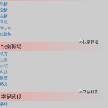
親情
愛情
友情
單親
青少年
銀髮族
快樂職場
教育
企業
粉領
科技
醫護
藝文
幸福關係
婆媳