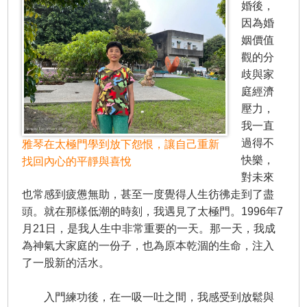
婚後，
因為婚
姻價值
觀的分
歧與家
庭經濟
壓力，
我一直
過得不
雅琴在太極門學到放下怨恨，讓自己重新
快樂，
找回內心的平靜與喜悅
對未來
也常感到疲憊無助，甚至一度覺得人生彷彿走到了盡
頭。就在那樣低潮的時刻，我遇見了太極門。1996年7
月21日，是我人生中非常重要的一天。那一天，我成
為神氣大家庭的一份子，也為原本乾涸的生命，注入
了一股新的活水。
入門練功後，在一吸一吐之間，我感受到放鬆與