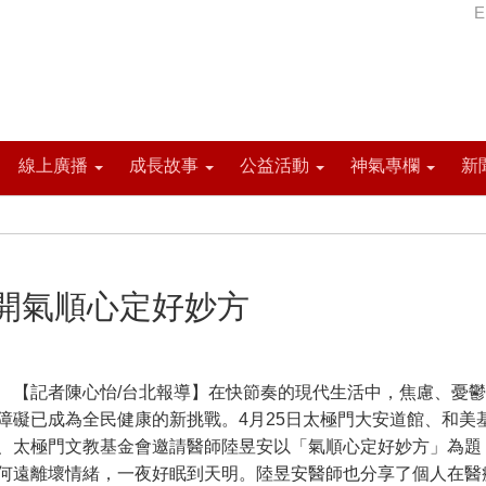
E
線上廣播
成長故事
公益活動
神氣專欄
新
開氣順心定好妙方
記者陳心怡/台北報導】在快節奏的現代生活中，焦慮、憂鬱
障礙已成為全民健康的新挑戰。4月25日太極門大安道館、和美
、太極門文教基金會邀請醫師陸昱安以「氣順心定好妙方」為題
何遠離壞情緒，一夜好眠到天明。陸昱安醫師也分享了個人在醫