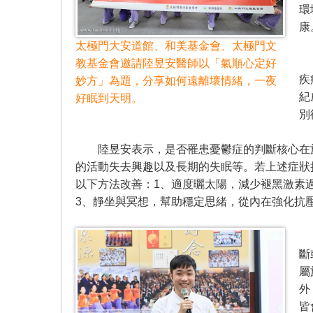
環
康
太極門大安道館、和美基金會、太極門文
陸
教基金會邀請陸昱安醫師以「氣順心定好
疾
妙方」為題，分享如何遠離壞情緒，一夜
紀
好眠到天明。
別
陸昱安表示，是否罹患憂鬱症的判斷核心在於
的活動失去興趣以及長期的失眠等。若上述症狀
以下方法改善：1、適度曬太陽，減少褪黑激素
3、靜坐與冥想，幫助穩定思緒，從內在強化抗
針
斷
屬
外
皆