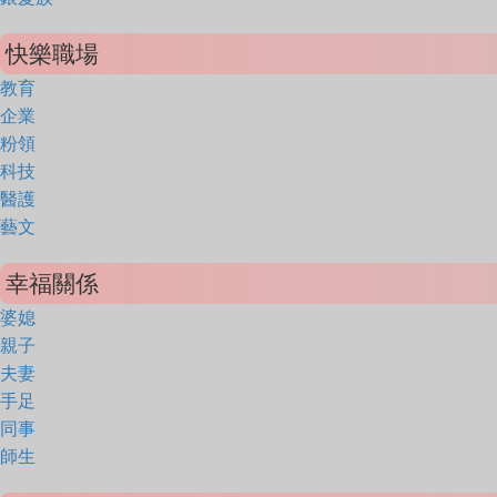
快樂職場
教育
企業
粉領
科技
醫護
藝文
幸福關係
婆媳
親子
夫妻
手足
同事
師生