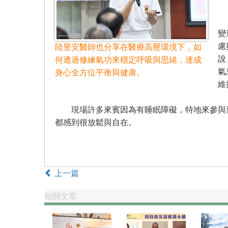
陸
變
慮
陸昱安醫師也分享在醫療高壓環境下，如
說
何透過修練氣功來穩定呼吸與思緒，達成
氣
身心全方位平衡與健康。
維
現場許多來賓因為有睡眠障礙，特地來參與這
都感到很放鬆與自在。
上一篇
相關文章