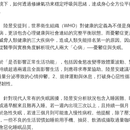
境下，如何透過修練氣功來穩定呼吸與思緒，達成身心全方位平
。
昱安提到，世界衛生組織（WHO）對健康的定義為不僅是
病，更須包含心理健康與社會連結的完整平衡狀態。而憂鬱症更是
威脅人類健康的三大疾病中，造成人類失能排名第一的原因。因
從醫學與實務角度解析現代人兩大「心病」──憂鬱症與失眠。
「是否影響正常生活功能」，包括因食慾改變導致體重波動、
持續超過兩週且全面影響生活，則應尋求專業協助。陸昱安建議
過量分泌導致的心情抑鬱。2、規律運動與休息，打破身心惡性循
壓韌性。
對現代人常有的失眠困擾，陸昱安分析狀況包含入睡困難、
或過早醒來且難再入睡。若一週內出現三次以上，且持續一個月
於急性失眠，若達三個月則可能進入慢性病程。他提醒，除了壓
，一些不良的生活習慣如睡前用手機、抽菸、飲酒或攝取過量咖
會惡化睡眠品質。