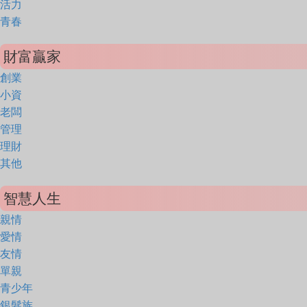
活力
青春
財富贏家
創業
小資
老闆
管理
理財
其他
智慧人生
親情
愛情
友情
單親
青少年
銀髮族