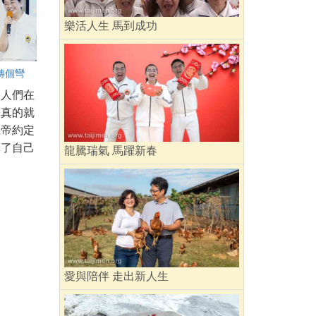
樂活人生 馬到成功
轉個彎
，人們在
，真的就
上帝約定
擇了自己
龍騰瑞氣 馬躍新春
愛與陪伴 走出新人生