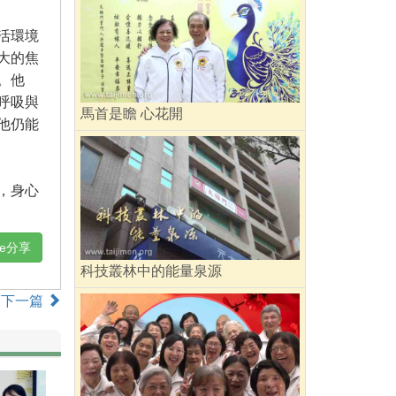
活環境
大的焦
。他
呼吸與
馬首是瞻 心花開
他仍能
，身心
ne分享
科技叢林中的能量泉源
下一篇