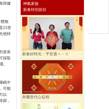
衡與健
神氣家族
新春特別節目
身體無
21世
此他特
對原有
新春好時光：平安過ㄐㄧㄝˊ
可採取
環。
睡眠中
，可能
力以
奔騰世代心征程
啡因，