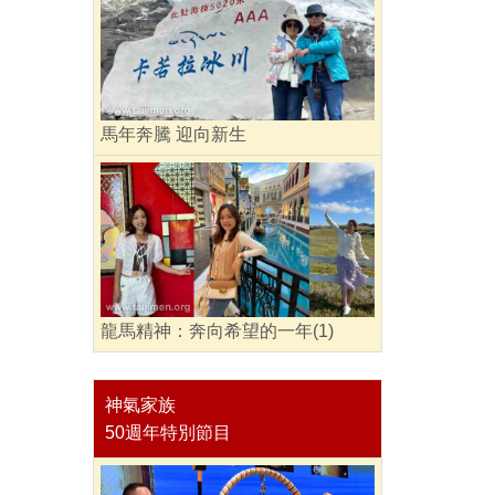
馬年奔騰 迎向新生
龍馬精神：奔向希望的一年(1)
神氣家族
50週年特別節目