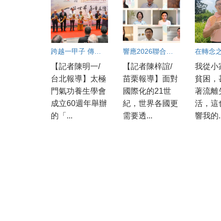
跨越一甲子 傳遞愛與和平的全球足跡
響應2026聯合國國際友誼日 用良善友誼 維護永續和平
【記者陳明一/
【記者陳梓誼/
我從小
台北報導】太極
苗栗報導】面對
貧困，
門氣功養生學會
國際化的21世
著流離
成立60週年舉辦
紀，世界各國更
活，這
的「...
需要透...
響我的..