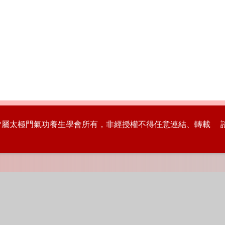
版權皆屬太極門氣功養生學會所有，非經授權不得任意連結、轉載 諮詢專線：8