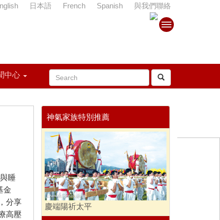
nglish
日本語
French
Spanish
與我們聯絡
聞中心
神氣家族特別推薦
與睡
基金
，分享
慶端陽祈太平
療高壓