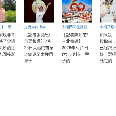
在轉念之中，看見更寬廣的人生
走過疼痛 舞向國際舞台
太極門師徒推動愛與和平一甲子
幸福只是
家境非常
【記者張莞恩/
【記者陳如芝/
如果說
甚至曾過
苗栗報導】7月
台北報導】
投胎前
失所的生
25日太極門苗栗
2026年8月1日
已經跟
也間接影
道館邀請太極門
(六)，創立一甲
好，選
.
弟子...
子的...
既定的...