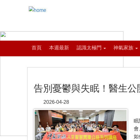
首頁
本週最新
認識太極門
神氣家族
告別憂鬱與失眠！醫生公
2026-04-28
【
眠
會
如