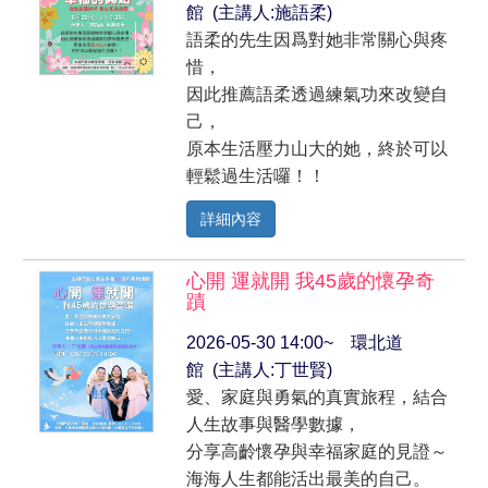
館 (主講人:施語柔)
語柔的先生因爲對她非常關心與疼
惜，
因此推薦語柔透過練氣功來改變自
己，
原本生活壓力山大的她，終於可以
輕鬆過生活囉！！
詳細內容
心開 運就開 我45歲的懷孕奇
蹟
2026-05-30 14:00~ 環北道
館 (主講人:丁世賢)
愛、家庭與勇氣的真實旅程，結合
人生故事與醫學數據，
分享高齡懷孕與幸福家庭的見證～
海海人生都能活出最美的自己。