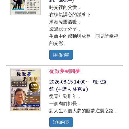
韜、陳德宇)
時光裡的父愛，
在練氣調心的滋養下，
漸漸涼露溫暖，
透過親子分享，
生命中的感動與成長一同見證幸福
的光彩。
詳細內容
從做夢到圓夢
2026-08-15 14:00~ 環北道
館 (主講人:林克文)
從青年到壯年，
一個肉腳排長，
對人生四個大夢的圓夢逆襲之路！
詳細內容