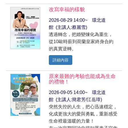
改寫幸福的樣貌
2026-08-29 14:00~ 環北道
館 (主講人:蔡麗雪)
透過轉念，把婚變煉化為重生，
從10歐時薪到荷蘭皇家終身合約
的真實逆轉。
詳細內容
原來最難的考驗也能成為生命
的禮物！
2026-09-05 14:00~ 環北道
館 (主講人:簡君芳/江岳璋)
突然失控的人生，把心迅速穩定，
化成更強大的愛與勇氣，重新感受
生命裡最溫暖的力量！