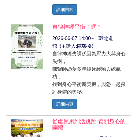
詳細內容
自律神經平衡了嗎？
2026-06-07 14:00~ 環北道
館 (主講人:陳榮裕)
自律神經失調係因為壓力大與身心
失衡，
陳醫師憑藉多年臨床經驗與練氣
功，
找到身心平衡新契機，與您一起探
討身體的奧秘。
詳細內容
從虛累累到活跳跳-鬆開身心的
關鍵