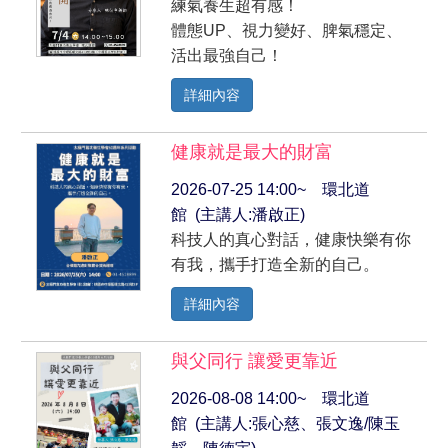
練氣養生超有感！
體態UP、視力變好、脾氣穩定、
活出最強自己！
詳細內容
健康就是最大的財富
2026-07-25 14:00~ 環北道
館 (主講人:潘啟正)
科技人的真心對話，健康快樂有你
有我，攜手打造全新的自己。
詳細內容
與父同行 讓愛更靠近
2026-08-08 14:00~ 環北道
館 (主講人:張心慈、張文逸/陳玉