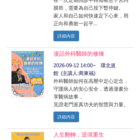
在一次定期回診中得知罹患子宮內
膜癌，需要為自己按下暫停鍵。
家人和自己如何快速定下心來，用
正向和勇敢一起平...
詳細內容
漫話外科醫師的修煉
2026-09-12 14:00~ 環北道
館 (主講人:商東福)
外科醫師如何在高壓中定心定念，
守護病人的安心安全，透過漫畫分
享醫病故事，
見證老門派真功夫的智慧與力量。
詳細內容
人生翻轉，逆境重生