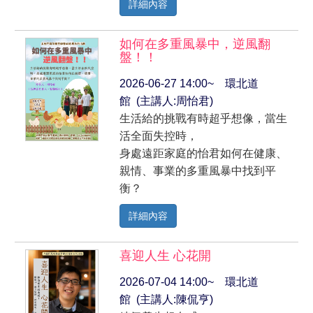
詳細內容
如何在多重風暴中，逆風翻
盤！！
2026-06-27 14:00~ 環北道
館 (主講人:周怡君)
生活給的挑戰有時超乎想像，當生
活全面失控時，
身處遠距家庭的怡君如何在健康、
親情、事業的多重風暴中找到平
衡？
詳細內容
喜迎人生 心花開
2026-07-04 14:00~ 環北道
館 (主講人:陳侃亨)