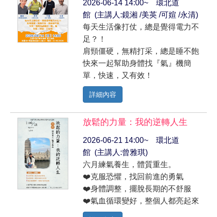
2026-06-14 14:00~ 環北道
館 (主講人:鏡湘 /美英 /可媗 /永清)
每天生活像打仗，總是覺得電力不
足？！
肩頸僵硬，無精打采，總是睡不飽
快來一起幫助身體找『氣』機簡
單，快速，又有效！
詳細內容
放鬆的力量：我的逆轉人生
2026-06-21 14:00~ 環北道
館 (主講人:曾雅琪)
六月練氣養生，體質重生。
❤️克服恐懼，找回前進的勇氣
❤️身體調整，擺脫長期的不舒服
❤️氣血循環變好，整個人都亮起來