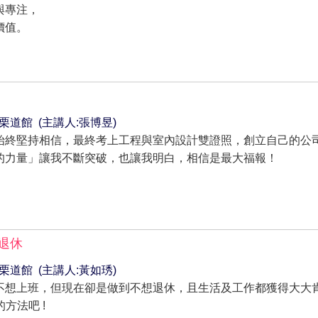
與專注，
價值。
~ 苗栗道館 (主講人:張博昱)
始終堅持相信，最終考上工程與室內設計雙證照，創立自己的公司
的力量」讓我不斷突破，也讓我明白，相信是最大福報！
想退休
~ 苗栗道館 (主講人:黃如琇)
想上班，但現在卻是做到不想退休，且生活及工作都獲得大大肯定
方法吧 !