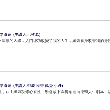
~ 苗栗道館 (主講人:呂櫻淼)
下深厚的因緣，入門練功改變了我的人生，練氣養身改善我的身
。
0~ 苗栗道館 (主講人:郁璇 秋香 佩瑩 小丹)
性，藉由練氣功修心養性，學會放下與轉念進而逆轉人生劇本，