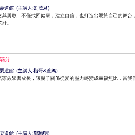
~ 苗栗道館 (主講人:劉茂君)
念與勇敢，不僅找回健康，建立自信，也打造出屬於自己的舞台
茁壯。
福滿分
0~ 苗栗道館 (主講人:楷哥&萱媽)
氣家族學習成長，讓親子關係從愛的壓力轉變成幸福無比，當我
~ 苗栗道館 (主講人:鄭聰明)