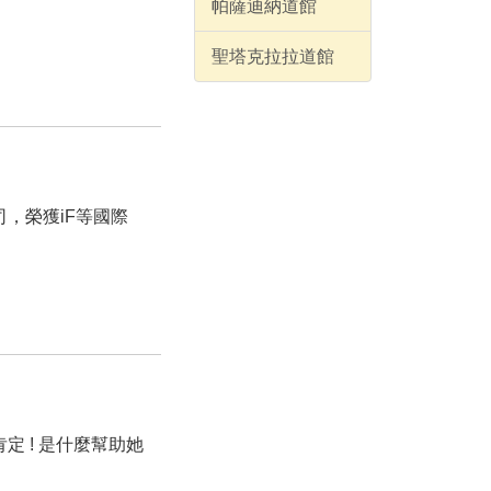
帕薩迪納道館
聖塔克拉拉道館
，榮獲iF等國際
 ! 是什麼幫助她