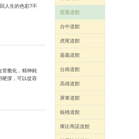
回人生的色彩?不
苗栗道館
台中道館
虎尾道館
嘉義道館
台南道館
血管脆化，精神鈍
用硬撐，可以從容
高雄道館
屏東道館
核桃道館
庫比蒂諾道館