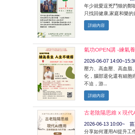
年少就愛逞兇鬥狠的鄭
只找回健康,家庭和樂的
詳細內容
氣功OPEN講 -練氣
2026-06-07 14:0
壓力、高血壓、高血脂、
化，腦部退化還有細胞
不迫，游...
詳細內容
古老陰陽思維 x 現代
2026-06-13 10:00
分享如何運用AI提升工