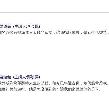
~ 苗栗道館 (主講人:李金鳳)
潮的時候有機緣進入太極門練功，讓我找回健康，學到生活智慧
~ 苗栗道館 (主講人:鄭漪萍)
意外成為漪萍翻轉人生的起點。如今已年近古稀，她仍筋骨柔軟
強度的美加遊行。她是怎麼做到的？讓我們來聽聽他的分享。