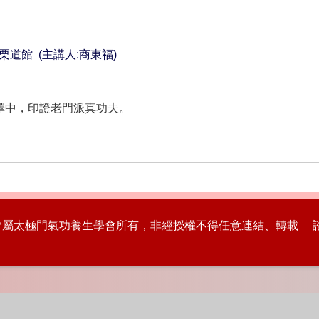
~ 苗栗道館 (主講人:商東福)
。
。
擇中，印證老門派真功夫。
版權皆屬太極門氣功養生學會所有，非經授權不得任意連結、轉載 諮詢專線：8