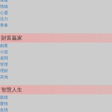
保健
情緒
心靈
活力
青春
財富贏家
創業
小資
老闆
管理
理財
其他
智慧人生
親情
愛情
友情