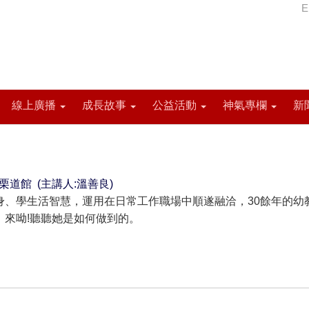
E
線上廣播
成長故事
公益活動
神氣專欄
新
~ 苗栗道館 (主講人:溫善良)
身、學生活智慧，運用在日常工作職場中順遂融洽，30餘年的幼
，來呦!聽聽她是如何做到的。