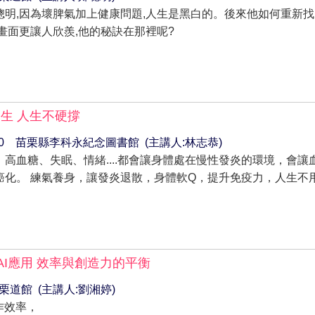
聰明,因為壞脾氣加上健康問題,人生是黑白的。後來他如何重新找
畫面更讓人欣羨,他的秘訣在那裡呢?
養生 人生不硬撐
0~15:30 苗栗縣李科永紀念圖書館 (主講人:林志恭)
高血糖、失眠、情緒....都會讓身體處在慢性發炎的環境，會讓
癌化。 練氣養身，讓發炎退散，身體軟Q，提升免疫力，人生不
AI應用 效率與創造力的平衡
~ 苗栗道館 (主講人:劉湘婷)
作效率，