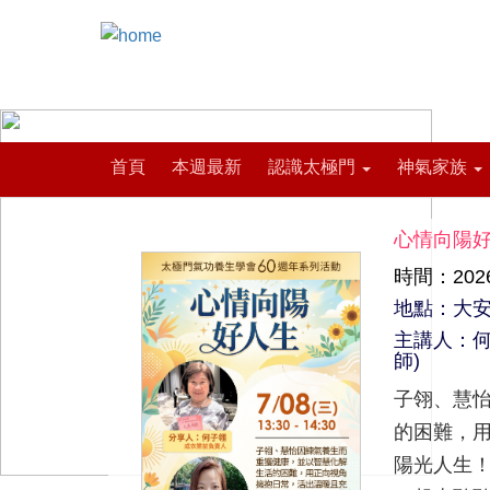
首頁
本週最新
認識太極門
神氣家族
心情向陽
時間：2026-
地點：大
主講人：何
師)
子翎、慧
的困難，
陽光人生