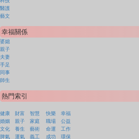
科技
醫護
藝文
幸福關係
婆媳
親子
夫妻
手足
同事
師生
熱門索引
健康
財富
智慧
快樂
幸福
婚姻
親子
家庭
職場
公益
文化
養生
藝術
命運
工作
脾氣
運氣
義工
成功
環保