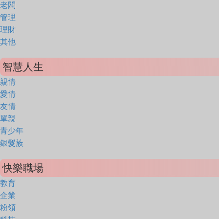
老闆
管理
理財
其他
智慧人生
親情
愛情
友情
單親
青少年
銀髮族
快樂職場
教育
企業
粉領