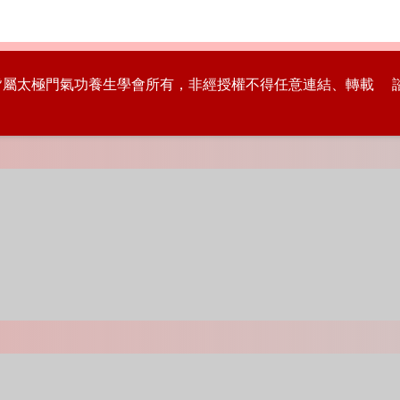
版權皆屬太極門氣功養生學會所有，非經授權不得任意連結、轉載 諮詢專線：8