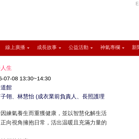
E
線上廣播
成長故事
公益活動
神氣專欄
新
好人生
07-08 13:30~14:30
安道館
子翎、林慧怡 (成衣業前負責人、長照護理
怡因練氣養生而重獲健康，並以智慧化解生活
用正向視角擁抱日常，活出温暖且充滿力量的
！