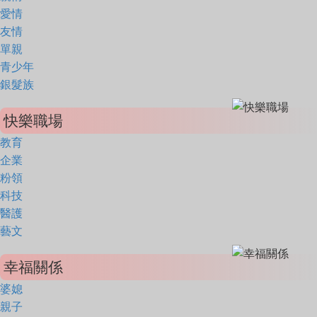
愛情
友情
單親
青少年
銀髮族
快樂職場
教育
企業
粉領
科技
醫護
藝文
幸福關係
婆媳
親子