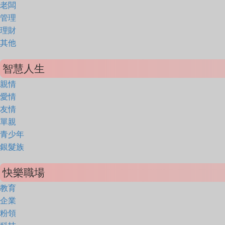
老闆
管理
理財
其他
智慧人生
親情
愛情
友情
單親
青少年
銀髮族
快樂職場
教育
企業
粉領