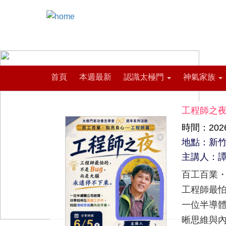
首頁
本週最新
認識太極門
神氣家族
工程師之
時間：2026-
地點：新
主講人：譚
百工百業
工程師最怕
一位半導
晰思維與