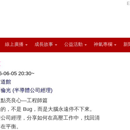
E
線上廣播
成長故事
公益活動
神氣專欄
新
夜
06-05 20:30~
竹道館
倫光 (半導體公司經理)
・點亮良心—工程師篇
的，不是 Bug，而是大腦永遠停不下來。
體公司經理，分享如何在高壓工作中，找回清
內在平衡。