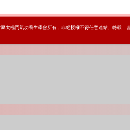
版權皆屬太極門氣功養生學會所有，非經授權不得任意連結、轉載 諮詢專線：8