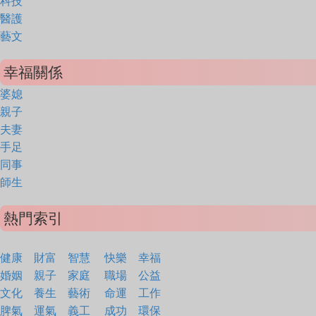
科技
醫護
藝文
幸福關係
婆媳
親子
夫妻
手足
同事
師生
熱門索引
健康
財富
智慧
快樂
幸福
婚姻
親子
家庭
職場
公益
文化
養生
藝術
命運
工作
脾氣
運氣
義工
成功
環保