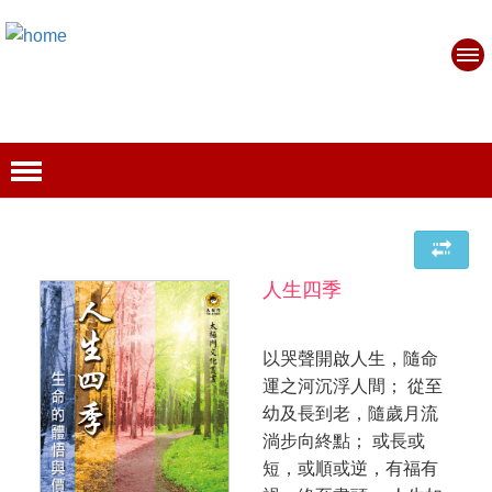
人生四季
以哭聲開啟人生，隨命
運之河沉浮人間； 從至
幼及長到老，隨歲月流
淌步向終點； 或長或
短，或順或逆，有福有