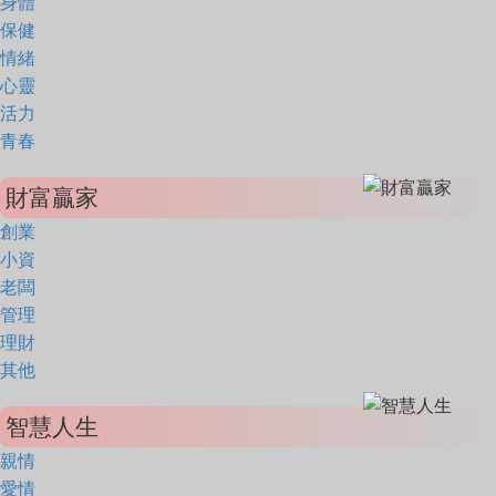
身體
保健
情緒
心靈
活力
青春
財富贏家
創業
小資
老闆
管理
理財
其他
智慧人生
親情
愛情