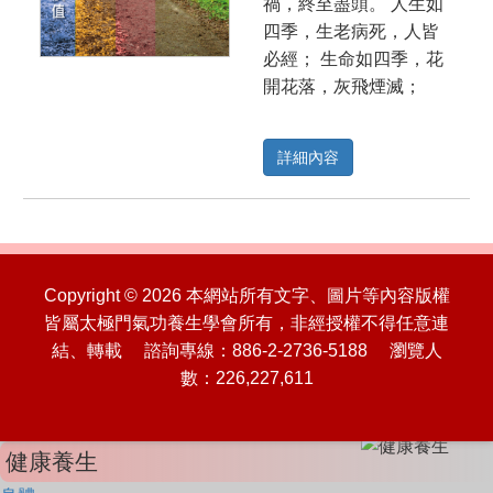
禍，終至盡頭。 人生如
四季，生老病死，人皆
必經； 生命如四季，花
開花落，灰飛煙滅；
詳細內容
Copyright © 2026 本網站所有文字、圖片等內容版權
皆屬太極門氣功養生學會所有，非經授權不得任意連
結、轉載 諮詢專線：886-2-2736-5188 瀏覽人
數：226,227,611
健康養生