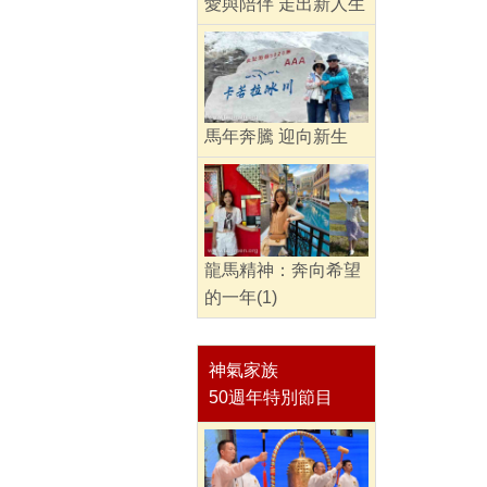
愛與陪伴 走出新人生
馬年奔騰 迎向新生
龍馬精神：奔向希望
的一年(1)
神氣家族
50週年特別節目