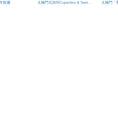
 週年館慶
太極門北加州Cupertino & Santa Clara 道館聯合新春茶敍