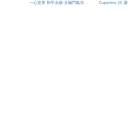
一心世界 和平永續-太極門氣功養生學會六十週年慶
Cupertino 25