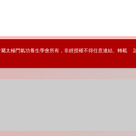
版權皆屬太極門氣功養生學會所有，非經授權不得任意連結、轉載 諮詢專線：8