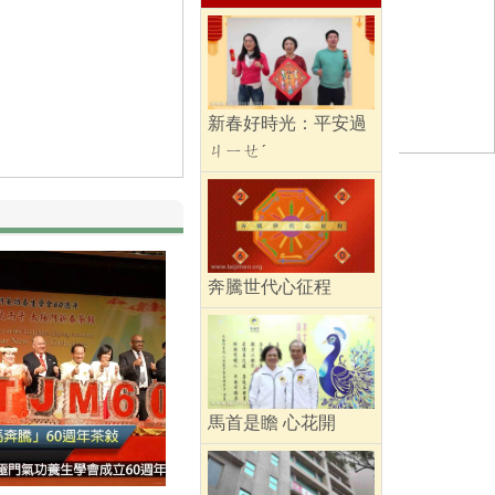
新春好時光：平安過
ㄐㄧㄝˊ
奔騰世代心征程
馬首是瞻 心花開