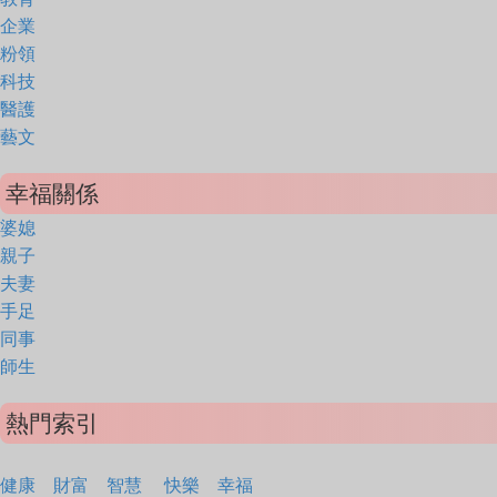
企業
粉領
科技
醫護
藝文
幸福關係
婆媳
親子
夫妻
手足
同事
師生
熱門索引
健康
財富
智慧
快樂
幸福