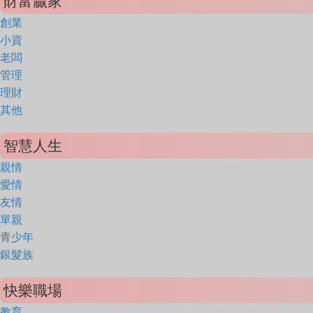
財富贏家
創業
小資
老闆
管理
理財
其他
智慧人生
親情
愛情
友情
單親
青少年
銀髮族
快樂職場
教育