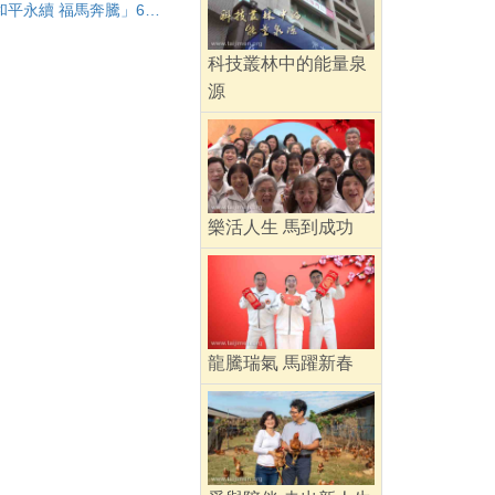
太極門「和平永續 福馬奔騰」60週年茶敘
科技叢林中的能量泉
源
樂活人生 馬到成功
龍騰瑞氣 馬躍新春