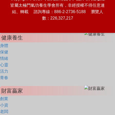
皆屬太極門氣功養生學會所有，非經授權不得任意連
結、轉載 諮詢專線：886-2-2736-5188 瀏覽人
數：226,327,217
健康養生
身體
保健
情緒
心靈
活力
青春
財富贏家
創業
小資
老闆