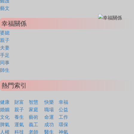
醫護
藝文
幸福關係
婆媳
親子
夫妻
手足
同事
師生
熱門索引
健康
財富
智慧
快樂
幸福
婚姻
親子
家庭
職場
公益
文化
養生
藝術
命運
工作
脾氣
運氣
義工
成功
環保
人權
科技
老師
醫生
神氣