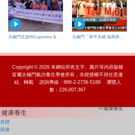
太極門北加州Cupertino & Santa Clara 道館聯合新春茶敍
太極門「和平永續 福馬奔騰」60週年茶敘
Copyright © 2026 本網站所有文字、圖片等內容版權
皆屬太極門氣功養生學會所有，非經授權不得任意連
結、轉載 諮詢專線：886-2-2736-5188 瀏覽人
數：226,007,367
健康養生
身體
保健