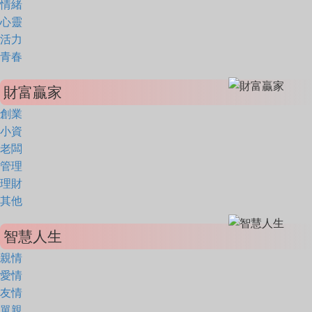
情緒
心靈
活力
青春
財富贏家
創業
小資
老闆
管理
理財
其他
智慧人生
親情
愛情
友情
單親