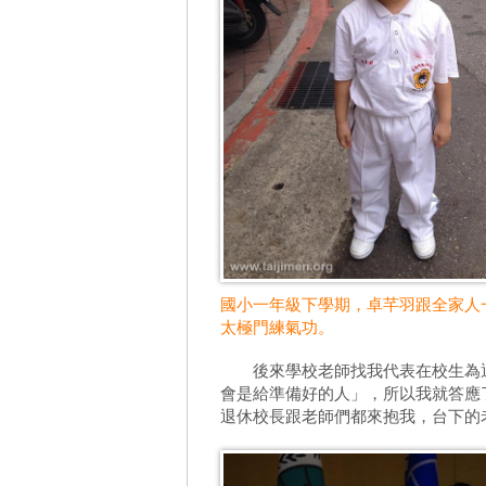
國小一年級下學期，卓芊羽跟全家人
太極門練氣功。
後來學校老師找我代表在校生為退
會是給準備好的人」，所以我就答應
退休校長跟老師們都來抱我，台下的