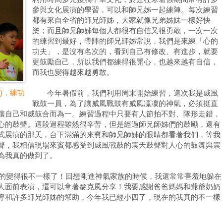
參與文化展演的學習，可以和師兄姊一起練陣。每次練習
都有來自全省的師兄師姊，大家就像兄弟姊妹一樣好快
樂；而且師兄師姊每個人都很有自信又很勇敢，一次一次
的練習到最好，帶陣的師兄師姊常說，我們是來練「心的
功夫」，是沒有名次的，看到自己有修改、有進步，就要
更鼓勵自己，所以我們都練得很開心，也越來越有自信，
而我也變得越來越勇敢。
)，練功
今年暑假前，我們利用周末開始練習，這次我是威風
戰鼓一員，為了讓威風戰鼓有威風凜凜的神氣，必須挺直
讓自己和威鼓合而為一。練習過程中只要有人節拍不對、隊形走錯，
心的鼓聲。這段過程雖然很辛苦，但是經過師兄師姊們的鼓勵，還有
式展演的那天，台下滿滿的來賓和師兄師姊的眼睛都看著我們，等我
聲，我相信現場來賓都感受到威風戰鼓的震天鼓聲對人心的鼓舞與震
為我真的做到了。
的變得很不一樣了！回想剛進神氣家族的時候，我還常常害羞地躲在
人面前表演，還可以拿著麥克風分享！我要感謝爸爸媽媽和爺爺奶奶
導和許多師兄師姊的幫助，今年我已經小四了，現在的我真的不一樣