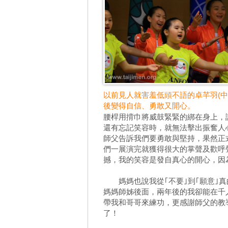
以前見人就害羞低頭不語的卓芊羽(中
後變得自信、勇敢又開心。
腰桿用揹巾將威鼓緊緊的綁在身上，
還有忘記笑容時，就無法擊出振奮人
師父告訴我們要勇敢與堅持，果然正
們一展演完就獲得很大的掌聲及歡呼
撼，我的笑容是發自真心的開心，因
媽媽也說我從｢不要｣到｢願意｣真
媽媽師姊後面，兩年後的我卻能在千
帶我和哥哥來練功，更感謝師父的教
了！