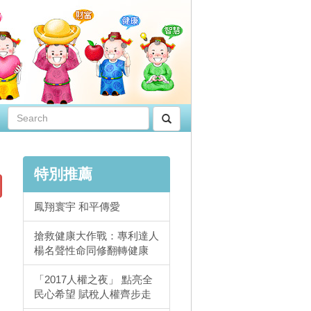
特別推薦
鳳翔寰宇 和平傳愛
搶救健康大作戰：專利達人
楊名聲性命同修翻轉健康
「2017人權之夜」 點亮全
民心希望 賦稅人權齊步走