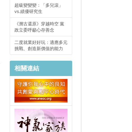
超級變變變：「多兒滾」
vs.績優研究生
《溯古還原》穿越時空 黨
政立委呼籲心存善念
二度就業好好玩：適應多元
挑戰、創造新價值的能力
研
相關連結