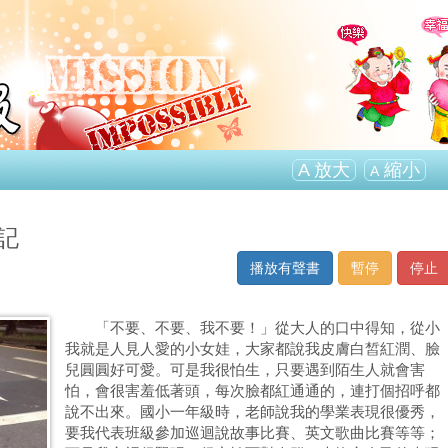
A
放大
縮小
A
記
播放有聲書
暫停
停止
「不要、不要、我不要！」從大人的口中得知，從小
我就是人見人愛的小女娃，大家都說我皮膚白皙紅潤、臉
兒圓圓好可愛。可是我很怕生，只要遇到陌生人就會害
怕，會很害羞低著頭，每次臉都紅通通的，連打個招呼都
說不出來。國小一年級時，老師說我的學業表現很優秀，
要我代表班級參加巡迴說故事比賽、英文歌曲比賽等等；