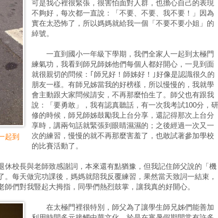
可是我心裡很緊張，很害怕面對人群，也擔心自己的表現
不夠好，每次都一直說：「不要、不要、我不要！」因為
實在太恐怖了，所以媽媽就給我一個「不要不要小姐」的
綽號。
一直到國小一年級下學期，我們全家人一起到太極門
練氣功，我看到師兄師姊他們每個人都好開心，一見到面
就很親切的問候：｢師兄好！師姊好！｣好像是認識很久的
朋友一樣。有師兄姊當我的好榜樣，所以慢慢的，我就學
會主動跟大家問候請安，不再那麼怕生了。師父也有跟我
說：「要勇敢」，我有認真聽話，有一次我考試100分，
修的時候，師兄師姊鼓勵我上台分享，還記得那次上台分
享時，講兩句話就緊張到眼睛濕濕的；之後經過一次又一
次的練習，慢慢的就不再那麼害羞了，也敢試著參加學校
一起到
的比賽活動了。
休校長與老師致感謝詞，本來還有點猶豫，但我記住師父說的「機
了。每天做完功課後，媽媽就陪我反覆練習，果然當天致詞一結束，
老師們對我豎起大拇指，同學們熱烈鼓掌，讓我真的好開心。
在太極門裡很特別，師父為了讓學生師兄姊們能善加
利用時間多元接觸中華文化，於是在寒暑假期間常有許多