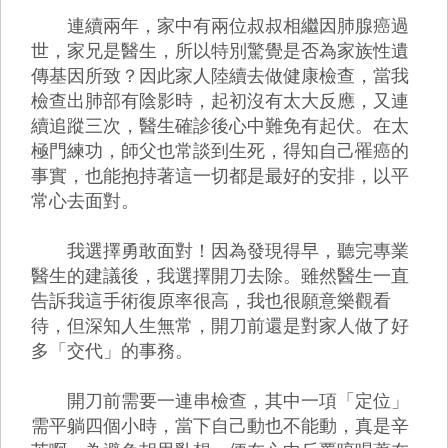
連續兩年，家中有兩位叔叔相繼因肺腺癌過
世，家兄是醫生，所以特別驚覺是否為家族性遺
傳基因所致？因此家人陸續去做健康檢查，當我
檢查出肺部有陰影時，起初沒有太大反應，又連
續追蹤三次，醫生確診後心中難免有起伏。在太
極門練功，師父也常談到生死，得知自己罹癌的
事實，也能抱持著這一切都是最好的安排，以平
常心去面對。
我選擇勇敢面對！因為發現得早，聽完專業
醫生的建議後，我選擇開刀去除。雖然醫生一直
告訴我這手術復原率很高，我也很願意樂觀看
待，但深知人生無常，開刀前還是對家人做了好
多「交代」的事務。
開刀前需要一連串檢查，其中一項「定位」
需平躺四個小時，當下自己動也不能動，真是辛