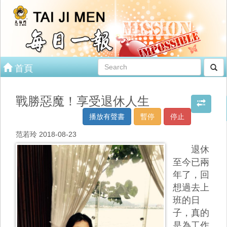
首頁
戰勝惡魔！享受退休人生
播放有聲書
暫停
停止
范若玲 2018-08-23
退休
至今已兩
年了，回
想過去上
班的日
子，真的
是為工作