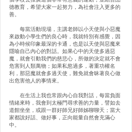
德教育，希望大家一起努力，為社會注入更多的
善。
每當活動現場，主講老師以小天使與小惡魔
來啟動小學生們的良心時，我就特別有感覺，因
為小時候印象最深的卡通，也是以天使與惡魔來
隱喻自己內心的對話。如果心中的天使多過惡
魔，就會引動我們的慈悲心，所做的決定就不會
危害到人類萬物；如果私慾過多，著重功權名
利，那惡魔就會多過天使，難免就會昧著良心做
出危害他人的事情來。
在生活上我也常跟內心自我對話，每當負面
情緒來時，我會到太極門尋求善的力量，譬如去
道館坐坐，或跟一群好師兄好師姊聊聊天；當大
家都說好話、做好事，正向能量自然會充滿心
中。