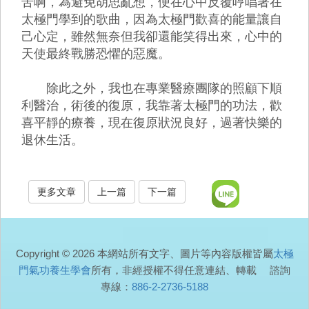
苦啊，為避免胡思亂想，便在心中反覆哼唱著在
太極門學到的歌曲，因為太極門歡喜的能量讓自
己心定，雖然無奈但我卻還能笑得出來，心中的
天使最終戰勝恐懼的惡魔。
除此之外，我也在專業醫療團隊的照顧下順
利醫治，術後的復原，我靠著太極門的功法，歡
喜平靜的療養，現在復原狀況良好，過著快樂的
退休生活。
更多文章
上一篇
下一篇
Copyright © 2026 本網站所有文字、圖片等內容版權皆屬
太極
門氣功養生學會
所有，非經授權不得任意連結、轉載 諮詢
專線：
886-2-2736-5188