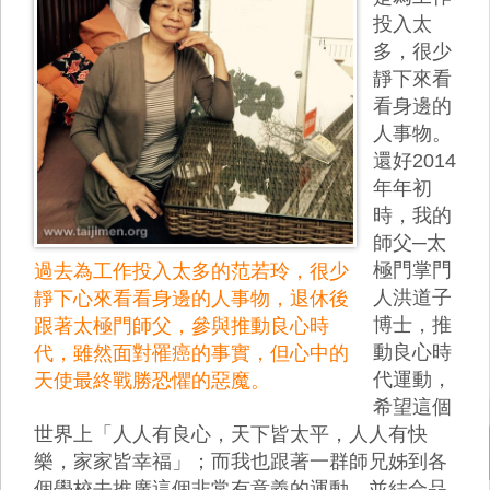
投入太
多，很少
靜下來看
看身邊的
人事物。
還好2014
年年初
時，我的
師父─太
極門掌門
過去為工作投入太多的范若玲，很少
人洪道子
靜下心來看看身邊的人事物，退休後
博士，推
跟著太極門師父，參與推動良心時
動良心時
代，雖然面對罹癌的事實，但心中的
代運動，
天使最終戰勝恐懼的惡魔。
希望這個
世界上「人人有良心，天下皆太平，人人有快
樂，家家皆幸福」；而我也跟著一群師兄姊到各
個學校去推廣這個非常有意義的運動，並結合品