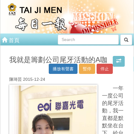
首頁
我就是籌劃公司尾牙活動的A咖
播放有聲書
暫停
停止
陳琦芸 2015-12-24
一年
一度公司
的尾牙活
動，我一
直都是默
默坐在台
下，給台