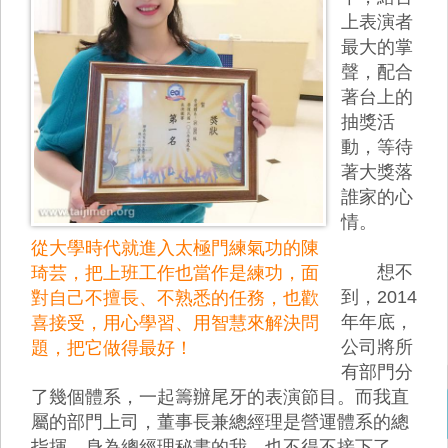
上表演者
最大的掌
聲，配合
著台上的
抽獎活
動，等待
著大獎落
誰家的心
情。
從大學時代就進入太極門練氣功的陳
想不
琦芸，把上班工作也當作是練功，面
到，2014
對自己不擅長、不熟悉的任務，也歡
年年底，
喜接受，用心學習、用智慧來解決問
公司將所
題，把它做得最好！
有部門分
了幾個體系，一起籌辦尾牙的表演節目。而我直
屬的部門上司，董事長兼總經理是營運體系的總
指揮，身為總經理秘書的我，也不得不接下了