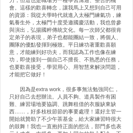
力，但這也是職場另一種學習溝通、整合的機
會。這樣的歡喜轉念，讓我馬上又想到自己可用
的資源：我從大學時代就進入太極門練氣功，練
氣養生外，太極門十度受邀國慶活動，我也曾參
與演出，弘揚國粹傳統文化。每一次師父都很肯
定弟子的表現，弟子也都能團結一致，將個人、
團隊的優點發揮到極致。平日練功著重歡喜願
意，才能練到好功夫，而我認為工作也像在練
功，即使接到一個自己不擅長、不熟悉的任務，
也要歡喜接受，學習用心、用智慧來解決問題，
才能把它做好！
因為是extra work，很多事無法勉強同仁，
只好自己去想辦法。人員不夠、道具製作有困
難、練習場地要協調、跳舞租借的衣服缺東缺
西……，好多枝枝節節的事要處理！還好主管一
開始就贊助了不少午茶基金，給大家練習時很大
的鼓舞！我也一直抱持正面的想法，部門多也表