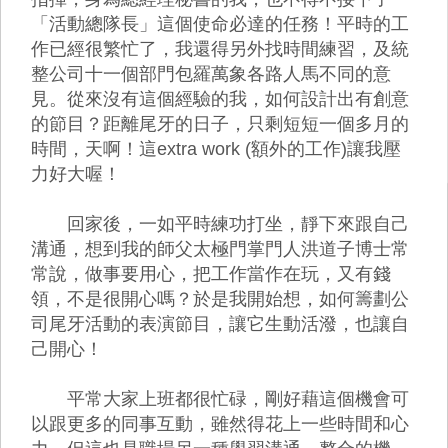
「活動總隊長」這個使命必達的任務！平時的工
作已經很繁忙了，我還得另外找時間練習，及統
整公司十一個部門包羅萬象各路人馬不同的意
見。從來沒有這個經驗的我，如何設計出有創意
的節目？距離尾牙的日子，只剩短短一個多月的
時間，天啊！這extra work (額外的工作)讓我壓
力好大喔！
回家後，一如平時練功打坐，靜下來跟自己
溝通，想到我的師父太極門掌門人洪道子博士常
常說，做事要用心，把工作當作在玩，又有錢
領，不是很開心嗎？於是我開始想，如何籌劃公
司尾牙活動的表演節目，讓它生動活潑，也讓自
己開心！
平常大家上班都很忙碌，剛好藉這個機會可
以跟更多的同事互動，雖然得花上一些時間和心