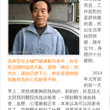
而息，工
作面對的
是群快樂
的鹿，所
以生活單
純而快
樂，雖年
近70，身
體仍十分
硬朗。
高炳堃在太極門修練氣功多年，在生
死交關時臨危不亂，運用「轉念」的
2014
功夫，讓自己靜下心，終於渡過危險
年元宵節
指數很高的心肌梗塞手術。
的前一天
早上，突然感覺胸部熱熱的、刺刺的，於是請太
太陪我到醫院掛急診檢查，一開始醫生抽血檢
查，血壓、心電圖都正常，本來以為可以回家休
息了，突然醫生想到了什麼，就要我多等六小時