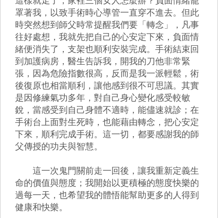
這樣就走了，家裡三個女人怎麼辦？負面情緒籠
罩著我，以致手術時心導管一直穿不進去。但此
時突然想到師父時常提醒我們要「轉念」，凡事
往好處想，我就先把自己的心安定下來，負面情
緒便消失了，支架也順利安裝完成。手術結束回
到加護病房，醫生告訴我，開我的刀他非常緊
張，因為危險指數很高，反而是我一派輕鬆，術
後復原也相當順利，讓他感到很不可思議。其實
是因修練氣功多年，對自己身心變化感受較敏
銳，當感受到自己身體不適時，能儘速就診；在
手術台上面對生死時，也能藉由轉念，把心安定
下來，順利完成手術。這一切，都要感謝我的師
父傳授的功夫與智慧。
這一次鬼門關前走一回後，讓我重新定義生
命的價值與態度；我開始以更積極的態度快樂的
過每一天，也希望我的體悟能幫助更多的人得到
健康和快樂。