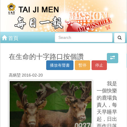
首頁
在生命的十字路口按個讚
播放有聲書
暫停
停止
高炳堃 2016-02-20
我是
一個快樂
的鹿場負
責人，每
天早睡早
起，日出
而作日落