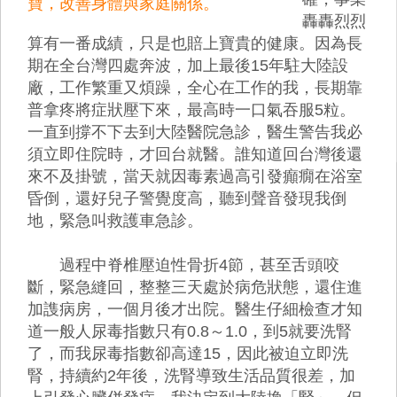
寶，改善身體與家庭關係。
轟轟烈烈
算有一番成績，只是也賠上寶貴的健康。因為長
期在全台灣四處奔波，加上最後15年駐大陸設
廠，工作繁重又煩躁，全心在工作的我，長期靠
普拿疼將症狀壓下來，最高時一口氣吞服5粒。
一直到撐不下去到大陸醫院急診，醫生警告我必
須立即住院時，才回台就醫。誰知道回台灣後還
來不及掛號，當天就因毒素過高引發癲癇在浴室
昏倒，還好兒子警覺度高，聽到聲音發現我倒
地，緊急叫救護車急診。
過程中脊椎壓迫性骨折4節，甚至舌頭咬
斷，緊急縫回，整整三天處於病危狀態，還住進
加謢病房，一個月後才出院。醫生仔細檢查才知
道一般人尿毒指數只有0.8～1.0，到5就要洗腎
了，而我尿毒指數卻高達15，因此被迫立即洗
腎，持續約2年後，洗腎導致生活品質很差，加