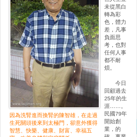
未從黑白
轉為彩
色，體力
差，凡事
負面思
考，也對
任何人事
都不耐
煩。
今日
回顧過去
25年的生
涯……。
民國79年
因為洗腎進而換腎的陳智雄，在走過
開始創
生死關頭後來到太極門，卻意外獲得
業，的
智慧、快樂、健康、財富、幸福五
確，事業