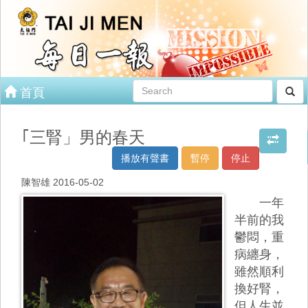
首頁
｢三腎」男的春天
播放有聲書
暫停
停止
陳智雄 2016-05-02
一年
半前的我
鬱悶，重
病纏身，
雖然順利
換好腎，
但人生並