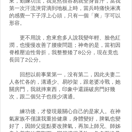
來，勤練功法，我竟然很容易就全身冒汗，當我
第一次汗流浹背滴到地板上時，當兵時痛快淋漓
的感覺一下子浮上心頭，只有一個「爽」字可以
形容。
更不用說，愈來愈多人說我變年輕、臉色紅
潤，也慢慢改善了腰痠問題；神奇的是，當初因
脊椎壓迫性骨折，我整整矮了8公分，現在竟也
長回了2公分。
回想以前事業第一，没有第二，因此夫妻二
人各忙各的，溝通少、易吵架，跟老婆冷戰，她
關房門，我就摔東西，印象中還踢破房門好幾
次，跟二個兒子也很少溝通。
練功後，才發現最關心自己的是家人。在神
氣家族不僅讓我重拾健康，身體變好，脾氣也變
好了，因師父提點要改脾氣，再加上師兄、師姊