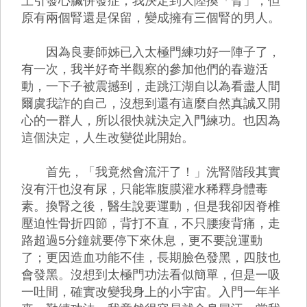
上引發心臟併發症，我決定到大陸換「腎」，但
原有兩個腎還是保留，變成擁有三個腎的男人。
因為良妻師姊已入太極門練功好一陣子了，
有一次，我半好奇半觀察的參加他們的春遊活
動，一下子被震撼到，走跳江湖自以為看盡人間
爾虞我詐的自己，沒想到還有這麼自然真誠又開
心的一群人，所以很快就決定入門練功。也因為
這個決定，人生改變從此開始。
首先，「我竟然會流汗了！」洗腎階段其實
沒有汗也沒有尿，只能靠腹膜灌水稀釋身體毒
素。換腎之後，醫生說要運動，但是我卻因脊椎
壓迫性骨折四節，背打不直，不只腰痠背痛，走
路超過5分鐘就要停下來休息，更不要說運動
了；更因造血功能不佳，長期臉色發黑，四肢也
會發黑。沒想到太極門功法看似簡單，但是一吸
一吐間，確實改變我身上的小宇宙。入門一年半