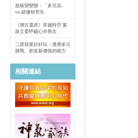
超級變變變：「多兒滾」
vs.績優研究生
《溯古還原》穿越時空 黨
政立委呼籲心存善念
二度就業好好玩：適應多元
挑戰、創造新價值的能力
相關連結