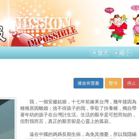
A
放大
縮小
A
播放有聲書
暫停
停止
我，一個安徽姑娘，十七年前嫁來台灣，幾年後因為
種種原因離婚；捨不得孩子的我，爭取了扶養權，獨自帶
著年幼的孩子在台灣討生活。生活的艱辛是可想而知的，
但對我而言，真正的艱苦卻是心靈上的孤寂。
遠在中國的媽媽長期生病，為免其擔憂，所以我隱瞞