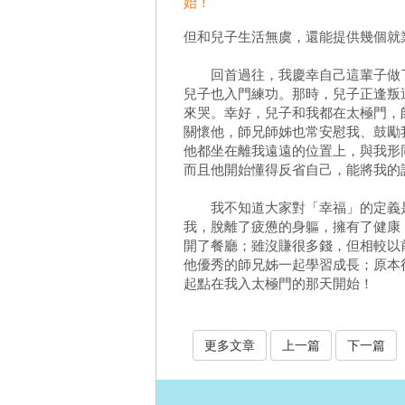
始！
但和兒子生活無虞，還能提供幾個就
回首過往，我慶幸自己這輩子做了
兒子也入門練功。那時，兒子正逢叛
來哭。幸好，兒子和我都在太極門，
關懷他，師兄師姊也常安慰我、鼓勵
他都坐在離我遠遠的位置上，與我形
而且他開始懂得反省自己，能將我的
我不知道大家對「幸福」的定義是
我，脫離了疲憊的身軀，擁有了健康
開了餐廳；雖沒賺很多錢，但相較以
他優秀的師兄姊一起學習成長；原本
起點在我入太極門的那天開始！
更多文章
上一篇
下一篇