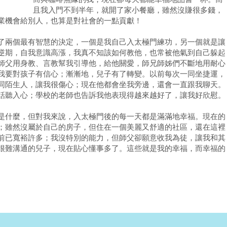
且我入門不到半年，就開了家小餐廳，雖然沒賺很多錢，
業機會給別人，也算是對社會的一點貢獻！
兩個最有智慧的決定，一個是我自己入太極門練功，另一個就是讓
逆期，自我意識高漲，我真不知該如何教他，也常被他氣到自己躲起
師父用身教、言教幫我引導他，給他關愛，師兄師姊們不斷地用耐心
我要對孩子有信心；漸漸地，兒子有了轉變。以前每次一同坐捷運，
同陌生人，讓我很傷心；現在他都會坐我旁邊，還會一直跟我聊天。
話聽入心；學校的老師也告訴我他表現得越來越好了，讓我好欣慰。
什麼，但對我來說，入太極門後的每一天都是滿滿地幸福。現在的
；雖然沒屬於自己的房子，但住在一個美麗又舒適的社區，還在這裡
前已寬裕許多；我沒特別的能力，但師父卻願意收我為徒，讓我和其
很難溝通的兒子，現在貼心懂事多了。這些就是我的幸福，而幸福的