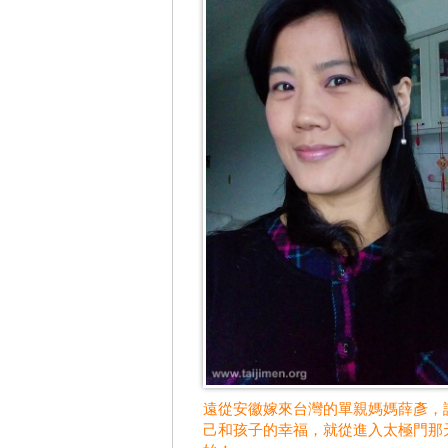
遠從安徽嫁來台灣的單親媽媽薛彥，
己和孩子的幸福，就從進入太極門那