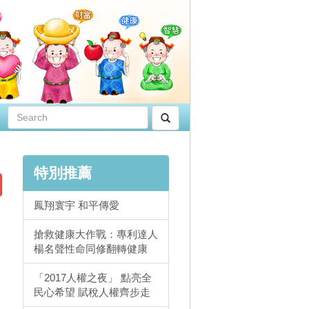
特別推薦
鳳翔寰宇 和平傳愛
搶救健康大作戰：專利達人
楊名聲性命同修翻轉健康
「2017人權之夜」 點亮全
民心希望 賦稅人權齊步走