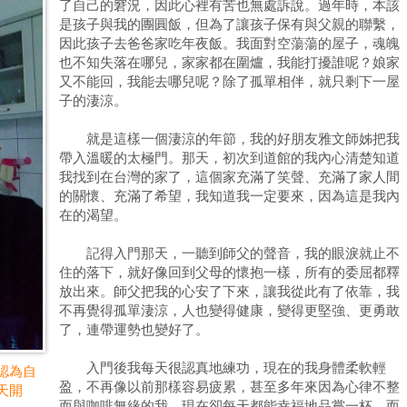
了自己的窘況，因此心裡有苦也無處訴說。過年時，本該
是孩子與我的團圓飯，但為了讓孩子保有與父親的聯繫，
因此孩子去爸爸家吃年夜飯。我面對空蕩蕩的屋子，魂魄
也不知失落在哪兒，家家都在圍爐，我能打擾誰呢？娘家
又不能回，我能去哪兒呢？除了孤單相伴，就只剩下一屋
子的淒涼。
就是這樣一個淒涼的年節，我的好朋友雅文師姊把我
帶入溫暖的太極門。那天，初次到道館的我內心清楚知道
我找到在台灣的家了，這個家充滿了笑聲、充滿了家人間
的關懷、充滿了希望，我知道我一定要來，因為這是我內
在的渴望。
記得入門那天，一聽到師父的聲音，我的眼淚就止不
住的落下，就好像回到父母的懷抱一樣，所有的委屈都釋
放出來。師父把我的心安了下來，讓我從此有了依靠，我
不再覺得孤單淒涼，人也變得健康，變得更堅強、更勇敢
了，連帶運勢也變好了。
入門後我每天很認真地練功，現在的我身體柔軟輕
認為自
盈，不再像以前那樣容易疲累，甚至多年來因為心律不整
天開
而與咖啡無緣的我，現在卻每天都能幸福地品嘗一杯。而