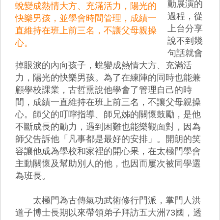
動展演的
蛻變成熱情大方、充滿活力，陽光的
過程，從
快樂男孩，並學會時間管理，成績一
上台分享
直維持在班上前三名，不讓父母親操
說不到幾
心。
句話就會
掉眼淚的內向孩子，蛻變成熱情大方、充滿活
力，陽光的快樂男孩。為了在練陣的同時也能兼
顧學校課業，古哲熏說他學會了管理自己的時
間，成績一直維持在班上前三名，不讓父母親操
心。師父的叮嚀指導、師兄姊的關懷鼓勵，是他
不斷成長的動力，遇到困難也能樂觀面對，因為
師父告訴他「凡事都是最好的安排」。開朗的笑
容讓他成為學校和家裡的開心果，在太極門學會
主動關懷及幫助別人的他，也因而屢次被同學選
為班長。
太極門為古傳氣功武術修行門派，掌門人洪
道子博士長期以來帶領弟子拜訪五大洲73國，透