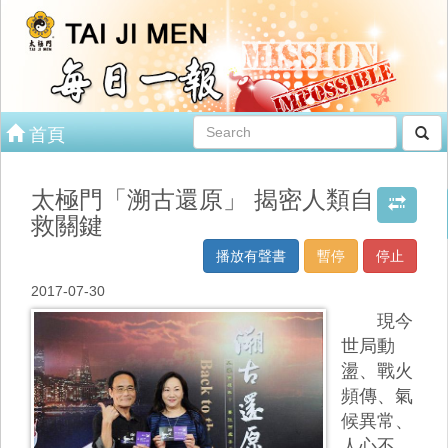
首頁
太極門「溯古還原」 揭密人類自
救關鍵
播放有聲書
暫停
停止
2017-07-30
現今
世局動
盪、戰火
頻傳、氣
候異常、
人心不