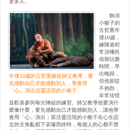
更多人。
飾演
小猴子的
古哲熏年
僅10歲，
練陣過程
常須犧牲
假期玩樂
時間，早
出晚歸，
年僅10歲的古哲熏聽從師父教導，要
但他卻從
先感動自己才能感動別人，學會用
不抱怨，
「心」演出活靈活現的小猴子。
非常珍惜
並歡喜參與每次陣組的練習。師父教導他要演什
麼像什麼，要先感動自己才能感動別人，讓他學
會用「心」演出；當活靈活現的小猴子在心生惡
念的主角亂棍下哀嚎而終時，每個人的心都不禁