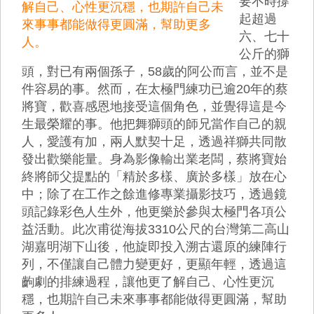
要不時撐
解自己、心性更沉穩，也期許自己未
起超過
來事事都能做得更圓滿，幫助更多
六、七十
人。
公斤的獅
頭，對已有兩個孫子，58歲的阿公而言，並不是
件容易的事。然而，在太極門練功已逾20年的蔡
將寶，歡喜感恩地接受這個角色，並覺得這是今
生最榮耀的事。他把舞獅頭的師兄當作自己的親
人，愛護有加，兩人默契十足，透過祥獅共同散
發出歡樂能量。身為影像輸出業老闆，蔡將寶始
終將師父提點的「精於多樣、廣於多樣」放在心
中；除了在工作之餘進修專業攝影技巧，透過鏡
頭記錄彩色人生外，他更樂於參與太極門各項公
益活動。此次甫從海拔3310公尺的台灣第二高山
湖嘉明湖下山後，他旋即投入溯古還原的練陣行
列，不僅讓自己體力變更好，更顯年輕，透過這
齣劇的排練過程，讓他更了解自己、心性更沉
穩，也期許自己未來事事都能做得更圓滿，幫助