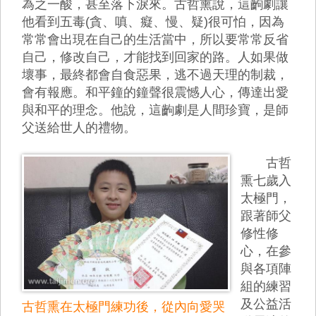
為之一酸，甚至落下淚來。古哲熏說，這齣劇讓
他看到五毒(貪、嗔、癡、慢、疑)很可怕，因為
常常會出現在自己的生活當中，所以要常常反省
自己，修改自己，才能找到回家的路。人如果做
壞事，最終都會自食惡果，逃不過天理的制裁，
會有報應。和平鐘的鐘聲很震憾人心，傳達出愛
與和平的理念。他說，這齣劇是人間珍寶，是師
父送給世人的禮物。
古哲
熏七歲入
太極門，
跟著師父
修性修
心，在參
與各項陣
組的練習
及公益活
古哲熏在太極門練功後，從內向愛哭