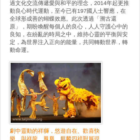
過文化交流傳遞愛與和平的理念，2014年起更推
動良心時代運動，至今已有197國人士響應，在
全球形成善的蝴蝶效應。此次透過「溯古還
原」，期盼喚醒每個人的良心，人人守護心中的
良知，在紛亂的時局之中，維持心靈的平衡與安
定，為世界注入正向的能量，共同轉動世界，轉
動命運。
劇中靈動的祥獅，悠遊自在、歡喜快
樂，與祥龍、鳳凰、麒麟四祥獸展現