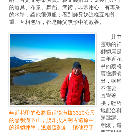
的道具、布景、舞蹈、武術，非常用心，有專業
的水準，讓他很佩服；看到師兄姊這樣互相尊
重、互相包容，都是師父無形中的教養。
其中
靈動的祥
獅獅尾是
由年近花
甲的蔡將
寶擔綱演
出，獅尾
不僅要一
直彎著
腰，輕巧
地配合獅
年近花甲的蔡將寶甫從海拔3310公尺
頭跳躍、
的嘉明湖下山，旋即投入溯古還原中
翻滾，還
的祥獅練陣，透過這齣劇，讓他更了