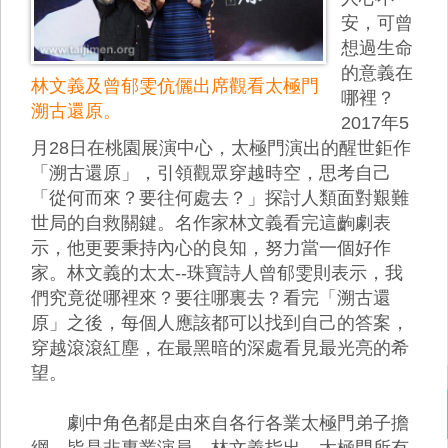
安，可曾
想過生命
的意義在
林文義及曾郁雯伉儷出席觀看太極門
哪裡？
溯古還原。
2017年5
月28日在桃園展演中心，太極門演出的醒世鉅作
「溯古還原」，引領觀眾穿越時空，思考自己
「從何而來？要往何處去？」探討人類面對艱難
世局的自救關鍵。名作家林文義看完這齣劇表
示，他更要秉持內心的良知，努力當一個好作
家。林文義的太太--珠寶詩人曾郁雯則表示，我
們究竟從哪裡來？要往哪裏去？看完「溯古還
原」之後，每個人應該都可以找到自己的答案，
穿越滾滾紅塵，在最黑暗的深處看見最光亮的希
望。
劇中角色都是由來自各行各業太極門弟子擔
綱，皆是非專業演員。林文義指出，太極門所有