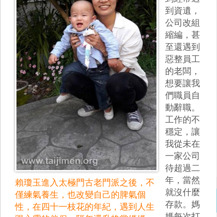
到資遺，
公司改組
縮編，甚
至還遇到
惡整員工
的老闆，
想要讓我
們職員自
動辭職。
工作的不
穩定，讓
我從未在
一家公司
待超過二
年，當然
賴瓊玉進入太極門古老門派之後，不
就沒什麼
僅練氣養生，也改變自己的脾氣個
存款。媽
性，在四十一枝花的年紀，遇到人生
媽每次打