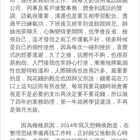
司，擔任業務助理工作。我每天必須用電話跟總
公司、同事及客戶連繫事務，體會到講話的聲
調、語氣很重要，溝通也是要互相學習配合。透
過平日練氣功，下班後又經常到道館跟師兄、師
姊泡茶聊天，心胸變得更開闊，也學會反省、檢
視自己，這才發現之前工作運氣不好，很多時候
是自己的個性使然，因為每次一碰到挫折，直覺
式的想要逃避，久了之後，抗壓性不夠，也很容
易抱怨。入門後我也常靜心打坐，漸漸地脾氣個
性也變得較溫和，人際關係也改善許多。最重要
的是，我花錢的觀念也因師父所說：錢要花在刀
口上這句話而有所改變。每當我要花錢時就會審
視是不是必要的支出再決定要不要花錢，所以做
了四年的業務助理，第一年就將學貸還清，不再
是個月光族。
因為種種原因，2014年我又想轉換跑道，在
整理思緒準備再找工作時，正好師父推動良心時