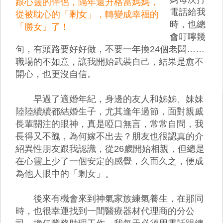
跟心靈的伴侶，隔年還升格當媽媽，
電話給我
從被耽心的「剩女」，轉變成幸福的
時，也總
「勝女」了！
會叮嚀幾
句，有頭路要好好做，不要一年換24個老闆……
職場的不如意，讓我開始武裝自己，結果是愈不
開心，也更沒自信。
早過了適婚年紀，身邊的友人和姊姊、妹妹
陸陸續續都結婚生子，尤其逢年過節，面對親戚
長輩關注的眼神，真是啞口無言，常常自問，我
長得又不醜，為何嫁不出去？朋友也很認真的介
紹異性朋友跟我認識，從26歲開始相親，但總是
在心靈上少了一個安定的感覺，久而久之，便成
為他人眼中的「剩女」。
後來有機會來到神氣家族練氣養生，在那同
時，也很幸運找到一間醫療器材代理商的分公