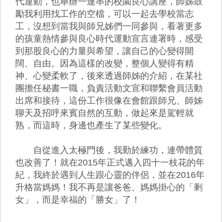
代運動，也舉辦一連串的校園良心講座，師姊鼓
勵我利用找工作的空檔，可以一起去學校當志
工，沒想到當我與師兄姊們一同參與，看著更多
的孩童熱情參與良心時代運動宣言連署時，感受
到那股良心的力量與希望，讓自己的心變得開
闊、自由。因為這樣的改變，整個人變得有精
神、心變柔軟了，後來透過師姊的介紹，在某社
團擔任秘書一職，負責活動文宣和聯繫會員活動
出席和接待，這份工作很像在會館跟師兄、師姊
聊天及招呼來賓自然的互動，做起來是駕輕就
熟，而這時，身邊也產生了某些變化。
自從進入太極門後，我勤於練功，連帶體質
也改善了！就在2015年正式邁入四十一枝花的年
紀，我終於遇到人生跟心靈的伴侶，並在2016年
升格當媽媽！我不再是讓爸爸、媽媽掛心的「剩
女」，而是幸福的「勝女」了！