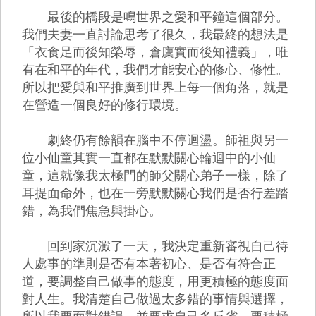
最後的橋段是鳴世界之愛和平鐘這個部分。
我們夫妻一直討論思考了很久，我最終的想法是
「衣食足而後知榮辱，倉廩實而後知禮義」，唯
有在和平的年代，我們才能安心的修心、修性。
所以把愛與和平推廣到世界上每一個角落，就是
在營造一個良好的修行環境。
劇終仍有餘韻在腦中不停迴盪。師祖與另一
位小仙童其實一直都在默默關心輪迴中的小仙
童，這就像我太極門的師父關心弟子一樣，除了
耳提面命外，也在一旁默默關心我們是否行差踏
錯，為我們焦急與掛心。
回到家沉澱了一天，我決定重新審視自己待
人處事的準則是否有本著初心、是否有符合正
道，要調整自己做事的態度，用更積極的態度面
對人生。我清楚自己做過太多錯的事情與選擇，