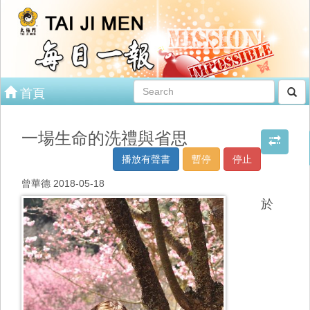
首頁
一場生命的洗禮與省思
播放有聲書
暫停
停止
曾華德 2018-05-18
於