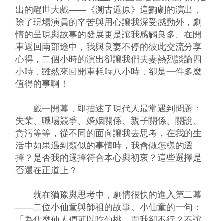
出的醒世大戲——《溯古還原》這齣劇的演出，
除了現場演員的辛苦與用心讓我深受感動外，劇
情的呈現與故事的發展更是讓我感觸良多。在開
車返回南部途中，我與良妻不停的彼此交流分享
心得，二個小時的演出卻讓我們夫妻熱烈談論四
小時，雖然來回開車耗時八小時，卻是一件多麼
值得的事啊！
戲一開幕，即描述了現代人最常遇到問題：
失業、職場競爭、婚姻關係、親子關係、關說、
貪污等等，從不同的面向讓我去思考，在我的生
活中如果遇到類似的事情時，我會做怎樣的選
擇？是否我的選擇符合本心與初衷？這些選擇是
否還在正道上？
就在猶豫與思考中，劇情很快的進入第二幕
——二位小仙童與師祖的故事。小仙童的一句：
「為什麼仙人們可以吃仙桃，而我卻不行？不讓