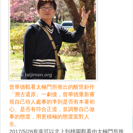
曾華德觀看太極門所推出的醒世鉅作
「溯古還原」一劇後，曾華德重新審
視自己待人處事的準則是否有本著初
心、是否有符合正道，並調整自己做
事的態度，用更積極的態度面對人
生。
2017/5/28有幸可以北上到桃園觀看由太極門所推