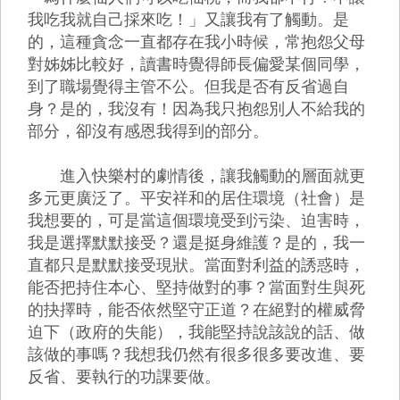
我吃我就自己採來吃！」又讓我有了觸動。是
的，這種貪念一直都存在我小時候，常抱怨父母
對姊姊比較好，讀書時覺得師長偏愛某個同學，
到了職場覺得主管不公。但我是否有反省過自
身？是的，我沒有！因為我只抱怨別人不給我的
部分，卻沒有感恩我得到的部分。
進入快樂村的劇情後，讓我觸動的層面就更
多元更廣泛了。平安祥和的居住環境（社會）是
我想要的，可是當這個環境受到污染、迫害時，
我是選擇默默接受？還是挺身維護？是的，我一
直都只是默默接受現狀。當面對利益的誘惑時，
能否把持住本心、堅持做對的事？當面對生與死
的抉擇時，能否依然堅守正道？在絕對的權威脅
迫下（政府的失能），我能堅持說該說的話、做
該做的事嗎？我想我仍然有很多很多要改進、要
反省、要執行的功課要做。