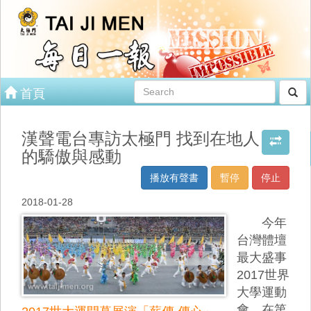
首頁
漢聲電台專訪太極門 找到在地人
的驕傲與感動
播放有聲書
暫停
停止
2018-01-28
今年
台灣體壇
最大盛事
2017世界
大學運動
會，在第