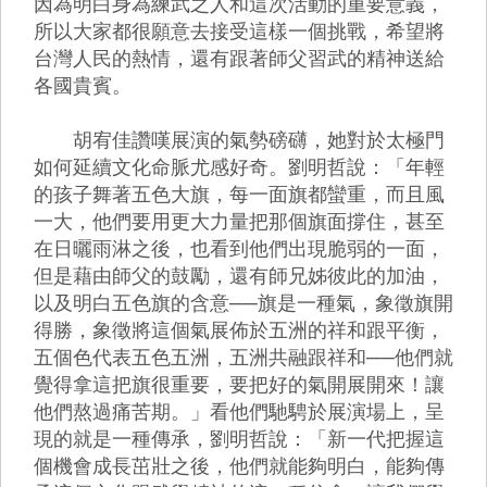
因為明白身為練武之人和這次活動的重要意義，
所以大家都很願意去接受這樣一個挑戰，希望將
台灣人民的熱情，還有跟著師父習武的精神送給
各國貴賓。
胡宥佳讚嘆展演的氣勢磅礴，她對於太極門
如何延續文化命脈尤感好奇。劉明哲說：「年輕
的孩子舞著五色大旗，每一面旗都蠻重，而且風
一大，他們要用更大力量把那個旗面撐住，甚至
在日曬雨淋之後，也看到他們出現脆弱的一面，
但是藉由師父的鼓勵，還有師兄姊彼此的加油，
以及明白五色旗的含意──旗是一種氣，象徵旗開
得勝，象徵將這個氣展佈於五洲的祥和跟平衡，
五個色代表五色五洲，五洲共融跟祥和──他們就
覺得拿這把旗很重要，要把好的氣開展開來！讓
他們熬過痛苦期。」看他們馳騁於展演場上，呈
現的就是一種傳承，劉明哲說：「新一代把握這
個機會成長茁壯之後，他們就能夠明白，能夠傳