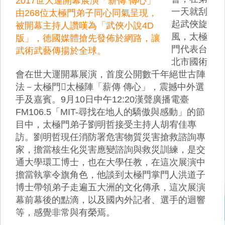
2017世大運開幕展演「薪傳 傳心」
一天就刮
由268位太極門弟子同心同氣呈現，
起武俠旋
被開幕主持人讚嘆為「武俠小說4D
風，太極
版」，德國媒體搶先發佈於網路，讓
門代表台
武術武藝傳揚於全球。
北市國術
會在世大運開幕展演，首度公開數千年絕世古陣
法－太極門太極陣「薪傳 傳心」，震撼中外選
手及嘉賓。9月10日中午12:20漢聲廣播電臺
FM106.5「MIT-尋找在地人的驕傲與感動」的節
目中，太極門弟子劉明哲接受主持人胡宥佳專
訪。劉明哲現任消防署危害物質災害搶救諮詢專
家，擔當核生化災害應變諮詢與救災訓練，是交
通大學環工博士，也在大學任教，在這次展演中
擔當執掌令旗角色，他談到太極門掌門人洪道子
博士帶領弟子走遍五大洲的文化傳承，這次展演
幕前幕後的點滴，以及國內外記者、選手的迴響
等，感覺非常與有榮焉。