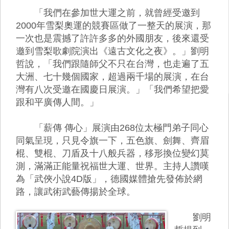
「我們在參加世大運之前，就曾經受邀到
2000年雪梨奧運的競賽區做了一整天的展演，那
一次也是震撼了許許多多的外國朋友，後來還受
邀到雪梨歌劇院演出《遠古文化之夜》。」劉明
哲說，「我們跟隨師父不只在台灣，也走遍了五
大洲、七十幾個國家，超過兩千場的展演，在台
灣有八次受邀在國慶日展演。」「我們希望把愛
跟和平廣傳人間。」
「薪傳 傳心」展演由268位太極門弟子同心
同氣呈現，只見令旗一下，五色旗、劍舞、齊眉
棍、雙棍、刀盾及十八般兵器，移形換位變幻莫
測，滿滿正能量祝福世大運、世界。主持人讚嘆
為「武俠小說4D版」，德國媒體搶先發佈於網
路，讓武術武藝傳揚於全球。
劉明