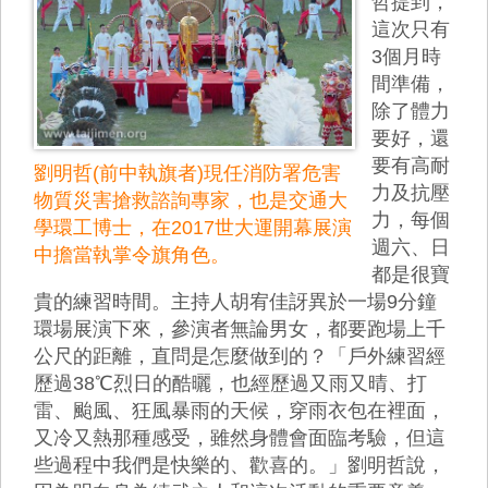
哲提到，
這次只有
3個月時
間準備，
除了體力
要好，還
要有高耐
劉明哲(前中執旗者)現任消防署危害
力及抗壓
物質災害搶救諮詢專家，也是交通大
力，每個
學環工博士，在2017世大運開幕展演
週六、日
中擔當執掌令旗角色。
都是很寶
貴的練習時間。主持人胡宥佳訝異於一場9分鐘
環場展演下來，參演者無論男女，都要跑場上千
公尺的距離，直問是怎麼做到的？「戶外練習經
歷過38℃烈日的酷曬，也經歷過又雨又晴、打
雷、颱風、狂風暴雨的天候，穿雨衣包在裡面，
又冷又熱那種感受，雖然身體會面臨考驗，但這
些過程中我們是快樂的、歡喜的。」劉明哲說，