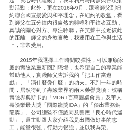
起「良心時代運動」，我即利用時間參與各項推
動活動；此外，更在2016年9月，跟著師父到紐
約聯合國宣揚愛與和平理念，在紐約的教堂，看
到師父在五分鐘內很自然的與鳴和平鐘者互動，
真誠的關心對方、專注聆聽，在笑聲中拉近彼此
的距離。師父的身教言教，我運用在工作與生活
上，非常受用。
2015年我選擇工作時間較彈性，可以兼顧家
庭的壽險業重新回到職場，也希望自己的專業能
幫助他人，實踐師父告訴我的「把工作當遊
戲」、「演什麼像什麼」的功夫。不到一年的時
間，居然得到了壽險業界的兩大榮譽獎項：號稱
壽險界奧斯卡的「MDRT百萬圓桌會員」及華人
壽險業最大獎「國際龍獎IDA」的「傑出業務銅
龍獎」。公司總監不僅認同及響應「良心時代運
動」，還主動跟大家介紹我是出國做好事的志
工，能量很強，行動力很強，並以我為榮。