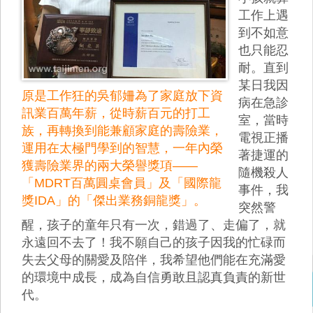
工作上遇
到不如意
也只能忍
耐。直到
某日我因
原是工作狂的吳郁姍為了家庭放下資
病在急診
訊業百萬年薪，從時薪百元的打工
室，當時
族，再轉換到能兼顧家庭的壽險業，
電視正播
運用在太極門學到的智慧，一年內榮
著捷運的
獲壽險業界的兩大榮譽獎項——
隨機殺人
「MDRT百萬圓桌會員」及「國際龍
事件，我
獎IDA」的「傑出業務銅龍獎」。
突然警
醒，孩子的童年只有一次，錯過了、走偏了，就
永遠回不去了！我不願自己的孩子因我的忙碌而
失去父母的關愛及陪伴，我希望他們能在充滿愛
的環境中成長，成為自信勇敢且認真負責的新世
代。