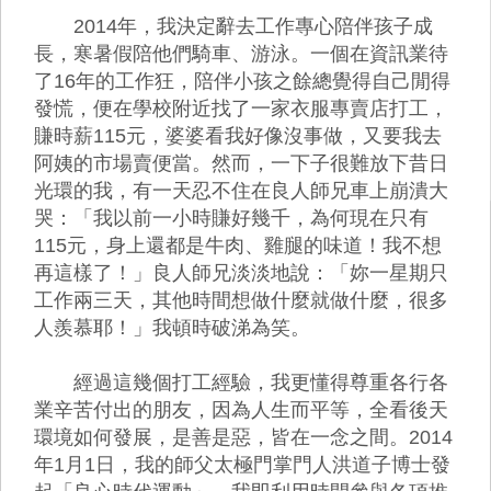
2014年，我決定辭去工作專心陪伴孩子成
長，寒暑假陪他們騎車、游泳。一個在資訊業待
了16年的工作狂，陪伴小孩之餘總覺得自己閒得
發慌，便在學校附近找了一家衣服專賣店打工，
賺時薪115元，婆婆看我好像沒事做，又要我去
阿姨的市場賣便當。然而，一下子很難放下昔日
光環的我，有一天忍不住在良人師兄車上崩潰大
哭：「我以前一小時賺好幾千，為何現在只有
115元，身上還都是牛肉、雞腿的味道！我不想
再這樣了！」良人師兄淡淡地說：「妳一星期只
工作兩三天，其他時間想做什麼就做什麼，很多
人羨慕耶！」我頓時破涕為笑。
經過這幾個打工經驗，我更懂得尊重各行各
業辛苦付出的朋友，因為人生而平等，全看後天
環境如何發展，是善是惡，皆在一念之間。2014
年1月1日，我的師父太極門掌門人洪道子博士發