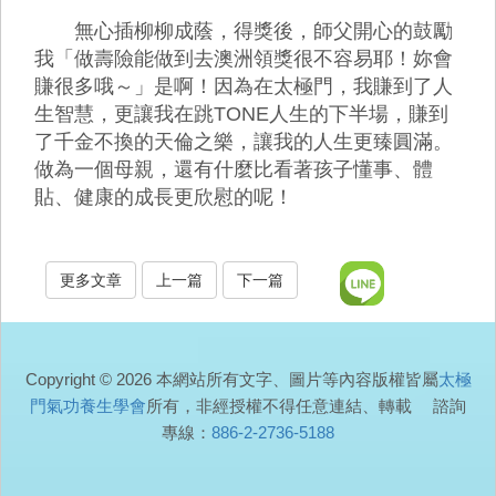
無心插柳柳成蔭，得獎後，師父開心的鼓勵
我「做壽險能做到去澳洲領獎很不容易耶！妳會
賺很多哦～」是啊！因為在太極門，我賺到了人
生智慧，更讓我在跳TONE人生的下半場，賺到
了千金不換的天倫之樂，讓我的人生更臻圓滿。
做為一個母親，還有什麼比看著孩子懂事、體
貼、健康的成長更欣慰的呢！
更多文章
上一篇
下一篇
Copyright © 2026 本網站所有文字、圖片等內容版權皆屬
太極
門氣功養生學會
所有，非經授權不得任意連結、轉載 諮詢
專線：
886-2-2736-5188