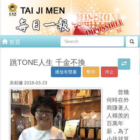
首頁
跳TONE人生 千金不換
播放有聲書
暫停
停止
吳郁姍 2018-03-23
曾幾
何時在外
商賺著人
人稱羨的
百萬年
薪，為了
小孩就算